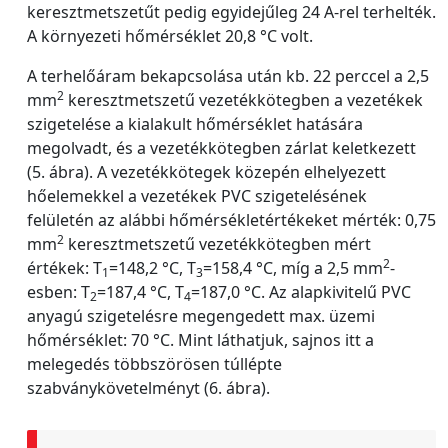
keresztmetszetűt pedig egyidejűleg 24 A-rel terhelték.
A környezeti hőmérséklet 20,8 °C volt.
A terhelőáram bekapcsolása után kb. 22 perccel a 2,5
2
mm
keresztmetszetű vezetékkötegben a vezetékek
szigetelése a kialakult hőmérséklet hatására
megolvadt, és a vezetékkötegben zárlat keletkezett
(5. ábra). A vezetékkötegek közepén elhelyezett
hőelemekkel a vezetékek PVC szigetelésének
felületén az alábbi hőmérsékletértékeket mérték: 0,75
2
mm
keresztmetszetű vezetékkötegben mért
2
értékek: T
=148,2 °C, T
=158,4 °C, míg a 2,5 mm
-
1
3
esben: T
=187,4 °C, T
=187,0 °C. Az alapkivitelű PVC
2
4
anyagú szigetelésre megengedett max. üzemi
hőmérséklet: 70 °C. Mint láthatjuk, sajnos itt a
melegedés többszörösen túllépte
szabványkövetelményt (6. ábra).