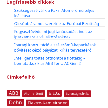
Legfrissebb cikkek
Szükségessé válik a Paksi Atomerőmű teljes
leállítása
Olcsóbb áramot szeretne az Európai Bizottság
Fogyasztóvédelmi jogi tanácsadást indít az
iparkamara a vállalkozásoknak
Iparági konzultáció a szélerőmű-kapacitások
bővítését célzó pályázati kiírás tervezetéről
Intelligens töltés otthontól a flottákig –
bemutatkozik az ABB Terra AC Gen 2
Címkefelhő
ABB
B.E.G.
Atomerőmű
Biztonságtechnika
Dehn
Elektro-Kamleithner