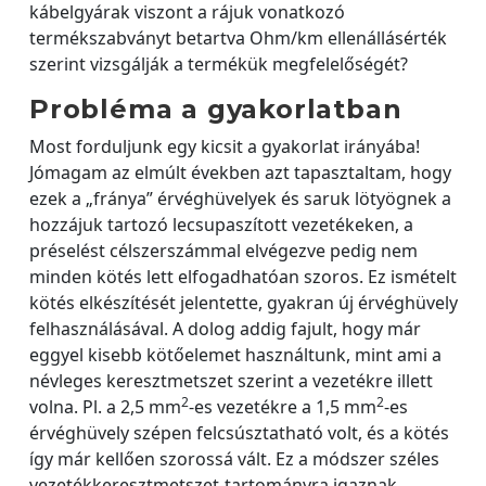
kábelgyárak viszont a rájuk vonatkozó
termékszabványt betartva Ohm/km ellenállásérték
szerint vizsgálják a termékük megfelelőségét?
Probléma a gyakorlatban
Most forduljunk egy kicsit a gyakorlat irányába!
Jómagam az elmúlt években azt tapasztaltam, hogy
ezek a „fránya” érvéghüvelyek és saruk lötyögnek a
hozzájuk tartozó lecsupaszított vezetékeken, a
préselést célszerszámmal elvégezve pedig nem
minden kötés lett elfogadhatóan szoros. Ez ismételt
kötés elkészítését jelentette, gyakran új érvéghüvely
felhasználásával. A dolog addig fajult, hogy már
eggyel kisebb kötőelemet használtunk, mint ami a
névleges keresztmetszet szerint a vezetékre illett
2
2
volna. Pl. a 2,5 mm
-es vezetékre a 1,5 mm
-es
érvéghüvely szépen felcsúsztatható volt, és a kötés
így már kellően szorossá vált. Ez a módszer széles
vezetékkeresztmetszet-tartományra igaznak