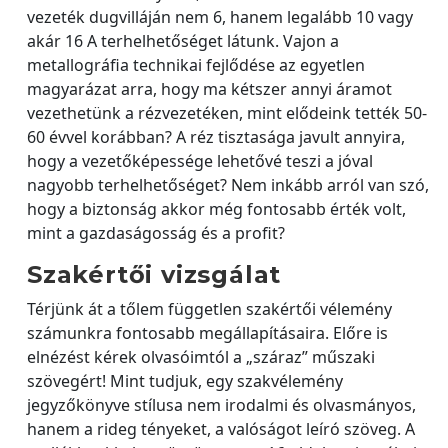
vezeték dugvilláján nem 6, hanem legalább 10 vagy
akár 16 A terhelhetőséget látunk. Vajon a
metallográfia technikai fejlődése az egyetlen
magyarázat arra, hogy ma kétszer annyi áramot
vezethetünk a rézvezetéken, mint elődeink tették 50-
60 évvel korábban? A réz tisztasága javult annyira,
hogy a vezetőképessége lehetővé teszi a jóval
nagyobb terhelhetőséget? Nem inkább arról van szó,
hogy a biztonság akkor még fontosabb érték volt,
mint a gazdaságosság és a profit?
Szakértői vizsgálat
Térjünk át a tőlem független szakértői vélemény
számunkra fontosabb megállapításaira. Előre is
elnézést kérek olvasóimtól a „száraz” műszaki
szövegért! Mint tudjuk, egy szakvélemény
jegyzőkönyve stílusa nem irodalmi és olvasmányos,
hanem a rideg tényeket, a valóságot leíró szöveg. A