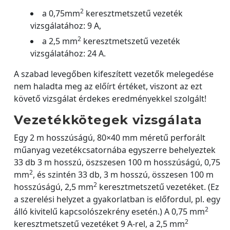
2
a 0,75mm
keresztmetszetű vezeték
vizsgálatához: 9 A,
2
a 2,5 mm
keresztmetszetű vezeték
vizsgálatához: 24 A.
A szabad levegőben kifeszített vezetők melegedése
nem haladta meg az előírt értéket, viszont az ezt
követő vizsgálat érdekes eredményekkel szolgált!
Vezetékkötegek vizsgálata
Egy 2 m hosszúságú, 80×40 mm méretű perforált
műanyag vezetékcsatornába egyszerre behelyeztek
33 db 3 m hosszú, öszszesen 100 m hosszúságú, 0,75
2
mm
, és szintén 33 db, 3 m hosszú, összesen 100 m
2
hosszúságú, 2,5 mm
keresztmetszetű vezetéket. (Ez
a szerelési helyzet a gyakorlatban is előfordul, pl. egy
2
álló kivitelű kapcsolószekrény esetén.) A 0,75 mm
2
keresztmetszetű vezetéket 9 A-rel, a 2,5 mm