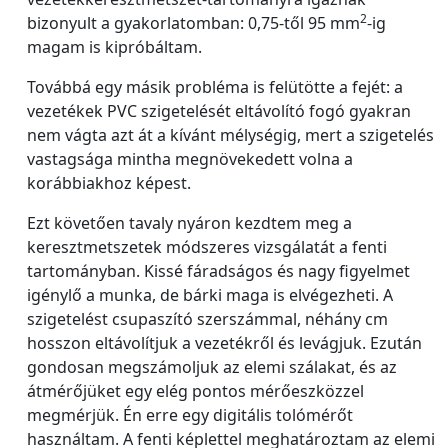
2
bizonyult a gyakorlatomban: 0,75-től 95 mm
-ig
magam is kipróbáltam.
Továbbá egy másik probléma is felütötte a fejét: a
vezetékek PVC szigetelését eltávolító fogó gyakran
nem vágta azt át a kívánt mélységig, mert a szigetelés
vastagsága mintha megnövekedett volna a
korábbiakhoz képest.
Ezt követően tavaly nyáron kezdtem meg a
keresztmetszetek módszeres vizsgálatát a fenti
tartományban. Kissé fáradságos és nagy figyelmet
igénylő a munka, de bárki maga is elvégezheti. A
szigetelést csupaszító szerszámmal, néhány cm
hosszon eltávolítjuk a vezetékről és levágjuk. Ezután
gondosan megszámoljuk az elemi szálakat, és az
átmérőjüket egy elég pontos mérőeszközzel
megmérjük. Én erre egy digitális tolómérőt
használtam. A fenti képlettel meghatároztam az elemi