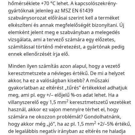
hőmérséklete +70 °C lehet. A kapcsolószekrény-
gyártóknak jelenleg az MSZ EN 61439
szabványsorozat előírásai szerint kell a terméket
elkészíteni és annak megfelelőségét bizonyítani. Új
elemként jelent meg e szabványban a melegedés
vizsgálata, ami a tervező számára egy előzetes,
számítással történő méretezést, a gyártónak pedig
ennek ellenőrzését írja elő.
Minden ilyen számítás azon alapul, hogy a vezető
keresztmetszete a névleges értékű. De mi a helyzet
akkor, ha ez a valóságban kisebb? A műszaki
gyakorlatban az eltérést „tűrés” értékekkel adhatjuk
meg, ami pl. egy +/– előjelű %-os adat lehet. Ha a
2
villanyszerelő egy 1,5 mm
keresztmetszetű vezetéket
használ, akkor ez vajon mennyire térhet el, hogy
számára ne okozzon problémát? Gondolhatnánk,
2
hogy akkor még „jó”, ha az pl. 1,5 mm
+2/–5% értékű,
de legalábbis negatív irányban az eltérés ne haladja