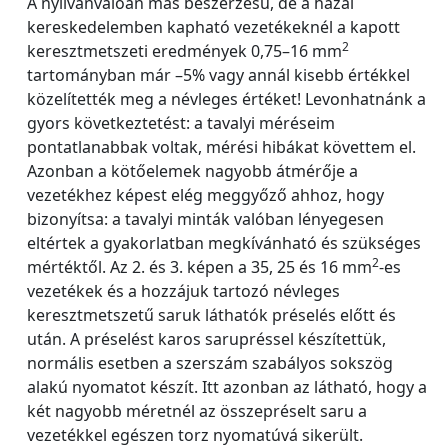
A nyilvánvalóan más beszerzésű, de a hazai
kereskedelemben kapható vezetékeknél a kapott
2
keresztmetszeti eredmények 0,75–16 mm
tartományban már –5% vagy annál kisebb értékkel
közelítették meg a névleges értéket! Levonhatnánk a
gyors következtetést: a tavalyi méréseim
pontatlanabbak voltak, mérési hibákat követtem el.
Azonban a kötőelemek nagyobb átmérője a
vezetékhez képest elég meggyőző ahhoz, hogy
bizonyítsa: a tavalyi minták valóban lényegesen
eltértek a gyakorlatban megkívánható és szükséges
2
mértéktől. Az 2. és 3. képen a 35, 25 és 16 mm
-es
vezetékek és a hozzájuk tartozó névleges
keresztmetszetű saruk láthatók préselés előtt és
után. A préselést karos sarupréssel készítettük,
normális esetben a szerszám szabályos sokszög
alakú nyomatot készít. Itt azonban az látható, hogy a
két nagyobb méretnél az összepréselt saru a
vezetékkel egészen torz nyomatúvá sikerült.