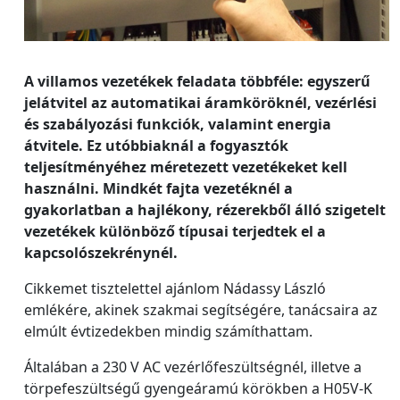
A villamos vezetékek feladata többféle: egyszerű
jelátvitel az automatikai áramköröknél, vezérlési
és szabályozási funkciók, valamint energia
átvitele. Ez utóbbiaknál a fogyasztók
teljesítményéhez méretezett vezetékeket kell
használni. Mindkét fajta vezetéknél a
gyakorlatban a hajlékony, rézerekből álló szigetelt
vezetékek különböző típusai terjedtek el a
kapcsolószekrénynél.
Cikkemet tisztelettel ajánlom Nádassy László
emlékére, akinek szakmai segítségére, tanácsaira az
elmúlt évtizedekben mindig számíthattam.
Általában a 230 V AC vezérlőfeszültségnél, illetve a
törpefeszültségű gyengeáramú körökben a H05V-K