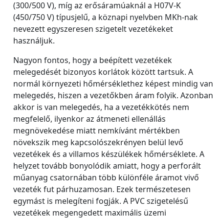
(300/500 V), míg az erősáramúaknál a H07V-K
(450/750 V) típusjelű, a köznapi nyelvben MKh-nak
nevezett egyszeresen szigetelt vezetékeket
használjuk.
Nagyon fontos, hogy a beépített vezetékek
melegedését bizonyos korlátok között tartsuk. A
normál környezeti hőmérséklethez képest mindig van
melegedés, hiszen a vezetőkben áram folyik. Azonban
akkor is van melegedés, ha a vezetékkötés nem
megfelelő, ilyenkor az átmeneti ellenállás
megnövekedése miatt nemkívánt mértékben
növekszik meg kapcsolószekrényen belül levő
vezetékek és a villamos készülékek hőmérséklete. A
helyzet tovább bonyolódik amiatt, hogy a perforált
műanyag csatornában több különféle áramot vivő
vezeték fut párhuzamosan. Ezek természetesen
egymást is melegíteni fogják. A PVC szigetelésű
vezetékek megengedett maximális üzemi