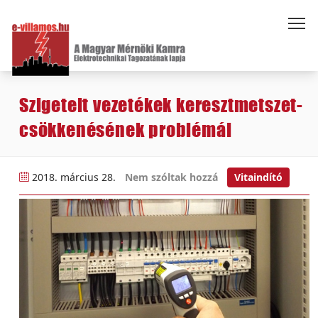
Szigetelt vezetékek keresztmetszet-
csökkenésének problémái
2018. március 28.
Nem szóltak hozzá
Vitaindító