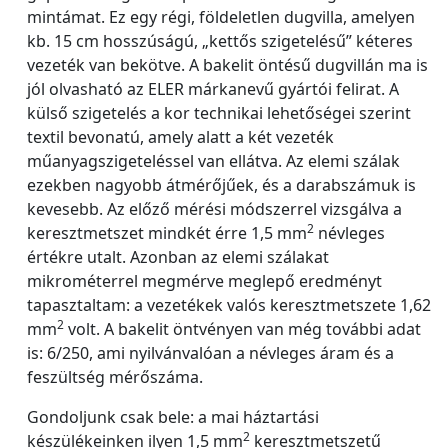
mintámat. Ez egy régi, földeletlen dugvilla, amelyen
kb. 15 cm hosszúságú, „kettős szigetelésű” kéteres
vezeték van bekötve. A bakelit öntésű dugvillán ma is
jól olvasható az ELER márkanevű gyártói felirat. A
külső szigetelés a kor technikai lehetőségei szerint
textil bevonatú, amely alatt a két vezeték
műanyagszigeteléssel van ellátva. Az elemi szálak
ezekben nagyobb átmérőjűek, és a darabszámuk is
kevesebb. Az előző mérési módszerrel vizsgálva a
2
keresztmetszet mindkét érre 1,5 mm
névleges
értékre utalt. Azonban az elemi szálakat
mikrométerrel megmérve meglepő eredményt
tapasztaltam: a vezetékek valós keresztmetszete 1,62
2
mm
volt. A bakelit öntvényen van még további adat
is: 6/250, ami nyilvánvalóan a névleges áram és a
feszültség mérőszáma.
Gondoljunk csak bele: a mai háztartási
2
készülékeinken ilyen 1,5 mm
keresztmetszetű