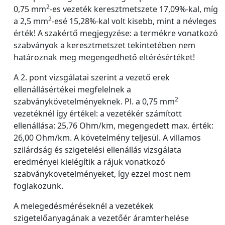
2
0,75 mm
-es vezeték keresztmetszete 17,09%-kal, míg
2
a 2,5 mm
-esé 15,28%-kal volt kisebb, mint a névleges
érték! A szakértő megjegyzése: a termékre vonatkozó
szabványok a keresztmetszet tekintetében nem
határoznak meg megengedhető eltérésértéket!
A 2. pont vizsgálatai szerint a vezető erek
ellenállásértékei megfelelnek a
2
szabványkövetelményeknek. Pl. a 0,75 mm
vezetéknél így értékel: a vezetékér számított
ellenállása: 25,76 Ohm/km, megengedett max. érték:
26,00 Ohm/km. A követelmény teljesül. A villamos
szilárdság és szigetelési ellenállás vizsgálata
eredményei kielégítik a rájuk vonatkozó
szabványkövetelményeket, így ezzel most nem
foglakozunk.
A melegedésméréseknél a vezetékek
szigetelőanyagának a vezetőér áramterhelése