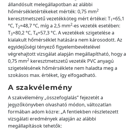
állandósult melegállapotban az alábbi
2
hőmérsékletértékeket mérték: 0,75 mm
keresztmetszetű vezetékköteg mért értékei: T
=65,1
1
2
°C, T
=48,7 °C, míg a 2,5 mm
-es vezeték esetében:
2
T
=80,2 °C, T
=57,3 °C. A vezetékek szigetelése a
3
4
kialakult hőmérséklet hatására nem károsodott. Az
egyidejűségi tényező figyelembevételével
végrehajtott vizsgálat alapján megállapítható, hogy a
2
0,75 mm
keresztmetszetű vezeték PVC anyagú
szigetelésének hőmérséklete nem haladta meg a
szokásos max. értéket, így elfogadható.
A szakvélemény
A szakvélemény „összefoglalás” fejezetét a
jegyzőkönyvben olvasható módon, változatlan
formában adom közre: „A fentiekben részletezett
vizsgálati eredmények alapján az alábbi
megállapítások tehetők: