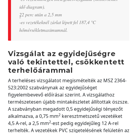
idő diagram).
22 perc után a 2,5 mm
2
-es vezetékeknél zárlat lépett fel 187,4 °C
hőmérsékletmaximumnál.
Vizsgálat az egyidejűségre
való tekintettel, csökkentett
terhelőárammal
A terheléses vizsgálatot megismételték az MSZ 2364-
523:2002 szabványnak az egyidejűséget
figyelembevevő előírásai szerint. A vizsgálathoz
természetesen újabb mintakészletet állítottak öszsze.
A szabványban megadott 0,5 egyidejűségi tényezőt
2
alkalmazva, a 0,75 mm
keresztmetszetű vezetéket
2
4,5 A-rel, a 2,5 mm
-est pedig egyidejűleg 12 A-rel
terhelték. A vezetékek PVC szigetelésének felületén az