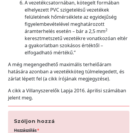
A vezetékcsatornában, kötegelt formában
elhelyezett PVC szigetelésű vezetékek
felületének hőmérséklete az egyidejűség
figyelembevételével meghatározott
2
áramterhelés esetén – bár a 2,5 mm
keresztmetszetű vezetékre vonatkozóan eltér
a gyakorlatban szokásos értéktől –
elfogadható mértékű.”
A még megengedhető maximális terhelőáram
hatására azonban a vezetékköteg túlmelegedett, és
zárlat lépett fel (a cikk írójának megjegyzése).
A cikk a Villanyszerelők Lapja 2016. áprilisi számában
jelent meg.
Szóljon hozzá
Hozzászólás
*