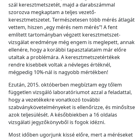
szál keresztmetszetét, majd a darabszámmal
szorozva megkaptam a teljes vezető-
keresztmetszetet. Természetesen több mérés átlagát
vettem, hiszen „egy mérés nem mérés”! A fent
említett tartományban végzett keresztmetszet-
vizsgálat eredménye még engem is meglepett, annak
ellenére, hogy a korábbi tapasztalataim már előre
utaltak a problémára. A keresztmetszetértékek
rendre kisebbek voltak a névleges értéknél,
mégpedig 10%-nál is nagyobb mértékben!
Ezután, 2015. októberben megbíztam egy tőlem
független vizsgáló laboratóriumot azzal a feladattal,
hogy a vezetékekre vonatkozó további
szabványkövetelményeket is ellenőrizze, és minősítse
azok teljesülését. A későbbiekben a 16 oldalas
vizsgálati jegyzőkönyvből is fogok idézni.
Most időben ugorjunk kissé előre, mert a méréseket