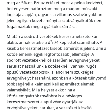
meg az 5%-ot. Ezt az értéket most a példa kedvéért,
önkényesen határoztam meg a magam műszaki
logikája alapján, ugyanis a villamos szabványokban
jelenleg ilyen követelményt a szabványalkotók nem
fogalmaztak meg a gyártók számára.
Miután a sodrott vezetékek keresztmetszete kör
2
alakú, annak értéke a d
π/4 képlettel számítható. A
kisebb keresztmetszet kisebb átmérőt is jelent, ami a
kötőelemeink egyik legfontosabb jellemzője. A
sodrott vezetékeknél célszerűen érvéghüvelyeket,
sarukat használunk a kötéseknél. Vannak rugós
típusú vezetékkapcsok is, ahol nem szükséges
érvéghüvelyt használni, azonban a kötések túlnyomó
többségénél alkalmazni kell az említett elemek
valamelyikét. Mi a helyzet akkor, ha a
kötőelemgyártók továbbra is a névleges
keresztmetszetet alapul véve gyártják az
érvéghüvelyeket, sarukat, a vezetéket készítő