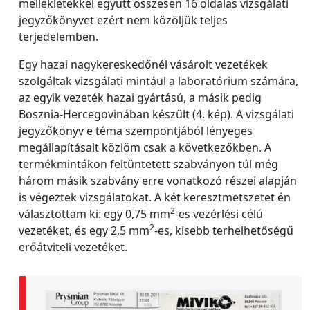
mellékletekkel együtt összesen 16 oldalas vizsgálati
jegyzőkönyvet ezért nem közöljük teljes
terjedelemben.
Egy hazai nagykereskedőnél vásárolt vezetékek
szolgáltak vizsgálati mintául a laboratórium számára,
az egyik vezeték hazai gyártású, a másik pedig
Bosznia-Hercegovinában készült (4. kép). A vizsgálati
jegyzőkönyv e téma szempontjából lényeges
megállapításait közlöm csak a következőkben. A
termékmintákon feltüntetett szabványon túl még
három másik szabvány erre vonatkozó részei alapján
is végeztek vizsgálatokat. A két keresztmetszetet én
2
választottam ki: egy 0,75 mm
-es vezérlési célú
2
vezetéket, és egy 2,5 mm
-es, kisebb terhelhetőségű
erőátviteli vezetéket.