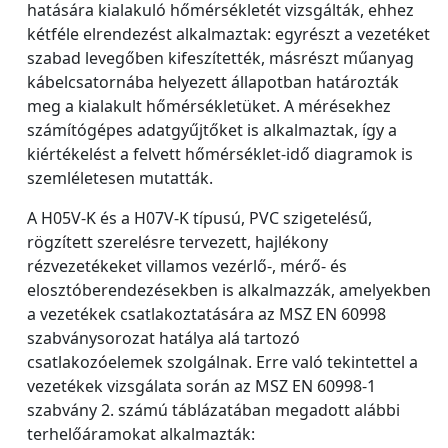
hatására kialakuló hőmérsékletét vizsgálták, ehhez
kétféle elrendezést alkalmaztak: egyrészt a vezetéket
szabad levegőben kifeszítették, másrészt műanyag
kábelcsatornába helyezett állapotban határozták
meg a kialakult hőmérsékletüket. A mérésekhez
számítógépes adatgyűjtőket is alkalmaztak, így a
kiértékelést a felvett hőmérséklet-idő diagramok is
szemléletesen mutatták.
A H05V-K és a H07V-K típusú, PVC szigetelésű,
rögzített szerelésre tervezett, hajlékony
rézvezetékeket villamos vezérlő-, mérő- és
elosztóberendezésekben is alkalmazzák, amelyekben
a vezetékek csatlakoztatására az MSZ EN 60998
szabványsorozat hatálya alá tartozó
csatlakozóelemek szolgálnak. Erre való tekintettel a
vezetékek vizsgálata során az MSZ EN 60998-1
szabvány 2. számú táblázatában megadott alábbi
terhelőáramokat alkalmazták: