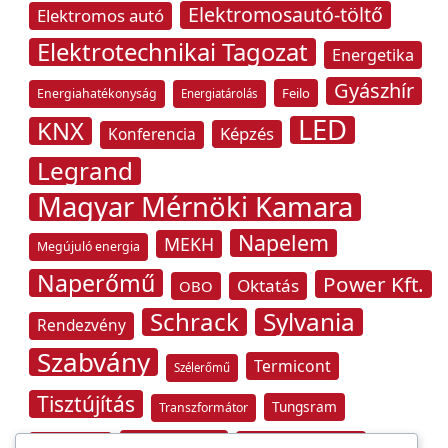
Elektromosautó-töltő
Elektromos autó
Elektrotechnikai Tagozat
Energetika
Gyászhír
Feilo
Energiahatékonyság
Energiatárolás
LED
KNX
Képzés
Konferencia
Legrand
Magyar Mérnöki Kamara
Napelem
MEKH
Megújuló energia
Naperőmű
Power Kft.
Oktatás
OBO
Schrack
Sylvania
Rendezvény
Szabvány
Termicont
Szélerőmű
Tisztújítás
Tungsram
Transzformátor
Tűzvédelem
Villamos energia
Túlfeszültség