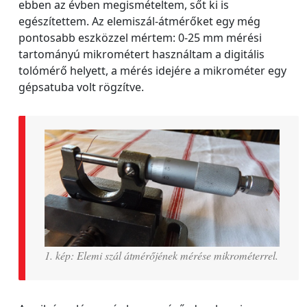
ebben az évben megismételtem, sőt ki is
egészítettem. Az elemiszál-átmérőket egy még
pontosabb eszközzel mértem: 0-25 mm mérési
tartományú mikrométert használtam a digitális
tolómérő helyett, a mérés idejére a mikrométer egy
gépsatuba volt rögzítve.
1. kép: Elemi szál átmérőjének mérése mikrométerrel.