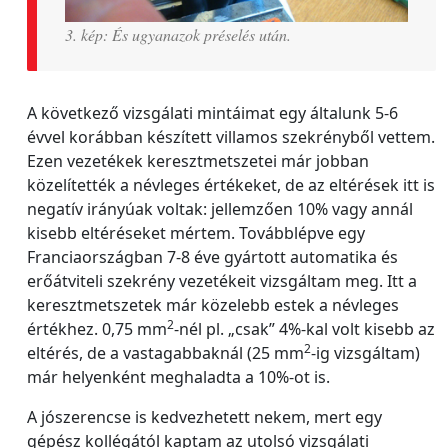
3. kép: És ugyanazok préselés után.
A következő vizsgálati mintáimat egy általunk 5-6
évvel korábban készített villamos szekrényből vettem.
Ezen vezetékek keresztmetszetei már jobban
közelítették a névleges értékeket, de az eltérések itt is
negatív irányúak voltak: jellemzően 10% vagy annál
kisebb eltéréseket mértem. Továbblépve egy
Franciaországban 7-8 éve gyártott automatika és
erőátviteli szekrény vezetékeit vizsgáltam meg. Itt a
keresztmetszetek már közelebb estek a névleges
2
értékhez. 0,75 mm
-nél pl. „csak” 4%-kal volt kisebb az
2
eltérés, de a vastagabbaknál (25 mm
-ig vizsgáltam)
már helyenként meghaladta a 10%-ot is.
A jószerencse is kedvezhetett nekem, mert egy
gépész kollégától kaptam az utolsó vizsgálati