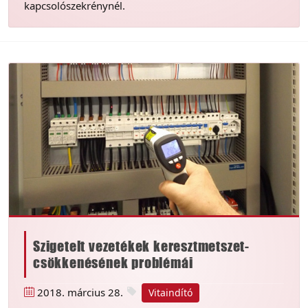
kapcsolószekrénynél.
Szigetelt vezetékek keresztmetszet-
csökkenésének problémái
2018. március 28.
Vitaindító