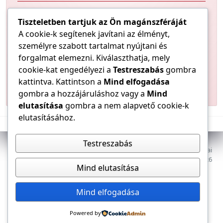
A villamos vezetékek feladata többféle: egyszerű
Tiszteletben tartjuk az Ön magánszféráját
jelátvitel az automatikai áramköröknél, vezérlési és
A cookie-k segítenek javítani az élményt,
szabályozási funkciók, valamint energia átvitele. Ez
személyre szabott tartalmat nyújtani és
utóbbiaknál a fogyasztók teljesítményéhez méretezett
forgalmat elemezni. Kiválaszthatja, mely
vezetékeket kell használni. Mindkét fajta vezetéknél a
gyakorlatban a hajlékony, rézerekből álló szigetelt
cookie-kat engedélyezi a
Testreszabás
gombra
vezetékek különböző típusai terjedtek el a
kattintva. Kattintson a
Mind elfogadása
kapcsolószekrénynél.
gombra a hozzájáruláshoz vagy a
Mind
elutasítása
gombra a nem alapvető cookie-k
elutasításához.
Testreszabás
Az E-VILLAMOS szaklap a Magyar Mérnöki Kamara Elektrotechnikai
Tagozatának lapja. Minden jog fenntartva, © 2009–2026
Mind elutasítása
Adatkezelés
Dokumentumok
Tagozat
Mind elfogadása
Powered by
Kapcsolat, impresszum
Médiaajánlat