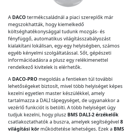
A
DACO
termékcsaládnál a piaci szereplők már
megszokhatták, hogy kiemelkedő
költséghatékonysággal tudunk mozgás- és
fényfüggő, automatikus világításszabályozást
kialakítani lokálisan, egy-egy helyiségben, számos
egyéb kényelmi szolgáltatással. Sőt, gépészeti
információadásra a plusz egy relékimenettel
rendelkező kivitelek is elérhetők.
A
DACO-PRO
megoldás a fentieken túl további
lehetőségeket biztosít, mivel több helyiséget képes
kezelni egyetlen master készülékkel, amely
tartalmazza a DALI tápegységet, de ugyanakkor a
vezérlő funkciót is betölti. A több helyiséget úgy
tudjuk kezelni, hogy plusz
BMS DALI-2 érzékelők
csatlakoztathatók a buszra, amelyek segítségével
8
világítási kör
működtetése lehetséges. Ezek a
BMS