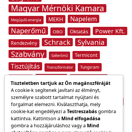
Magyar Mérnöki Kamara
Napelem
MEKH
Megújuló energia
Naperőmű
Power Kft.
Oktatás
OBO
Schrack
Sylvania
Rendezvény
Szabvány
Termicont
Szélerőmű
Tisztújítás
Tungsram
Transzformátor
Tűzvédelem
Villamos energia
Túlfeszültség
Tiszteletben tartjuk az Ön magánszféráját
Villámvédelem
A cookie-k segítenek javítani az élményt,
személyre szabott tartalmat nyújtani és
Világítástechnika
Áramfogyasztás
forgalmat elemezni. Kiválaszthatja, mely
Építőipar
cookie-kat engedélyezi a
Testreszabás
gombra
Áramszolgáltató
átviteli hálózat
kattintva. Kattintson a
Mind elfogadása
gombra a hozzájáruláshoz vagy a
Mind