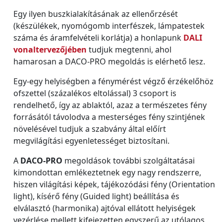
Egy ilyen buszkialakításának az ellenőrzését
(készülékek, nyomógomb interfészek, lámpatestek
száma és áramfelvételi korlátja) a honlapunk
DALI
vonaltervezőjében
tudjuk megtenni, ahol
hamarosan a DACO-PRO megoldás is elérhető lesz.
Egy-egy helyiségben a fénymérést végző érzékelőhöz
ofszettel (százalékos eltolással) 3 csoport is
rendelhető, így az ablaktól, azaz a természetes fény
forrásától távolodva a mesterséges fény szintjének
növelésével tudjuk a szabvány által előírt
megvilágítási egyenletességet biztosítani.
A
DACO-PRO
megoldások további szolgáltatásai
kimondottan emlékeztetnek egy nagy rendszerre,
hiszen világítási képek, tájékozódási fény (Orientation
light), kísérő fény (Guided light) beállítása és
elválasztó (harmonika) ajtóval ellátott helyiségek
vezérlése mellett kifejezetten egyszerű az utólagos