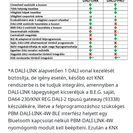
*A DALI-LINK alapvetően 1 DALI vonal kezelését
biztosítja, de igény esetén, később ezt KNX
rendszerbe is be tudjuk integrálni, amennyiben a
DALI-LINK tápegységet kicseréljük a B.E.G. saját,
DA64-230/KNX REG DALI-2 típusú gateway (93338)
készülékére, illetve a felprogramozáshoz szükséges
PBM-DALI-LINK-4W-BLE interfész helyett egy
Bluetooth kapcsolat nélküli PBM-DALI-LINK-4W
nyomógomb modult kell beépíteni. Ezután a KNX