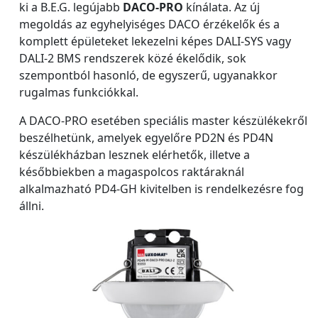
ki a B.E.G. legújabb
DACO-PRO
kínálata. Az új
megoldás az egyhelyiséges DACO érzékelők és a
komplett épületeket lekezelni képes DALI-SYS vagy
DALI-2 BMS rendszerek közé ékelődik, sok
szempontból hasonló, de egyszerű, ugyanakkor
rugalmas funkciókkal.
A DACO-PRO esetében speciális master készülékekről
beszélhetünk, amelyek egyelőre PD2N és PD4N
készülékházban lesznek elérhetők, illetve a
későbbiekben a magaspolcos raktáraknál
alkalmazható PD4-GH kivitelben is rendelkezésre fog
állni.