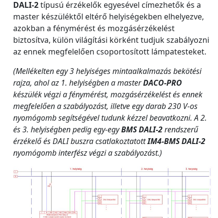
DALI-2
típusú érzékelők egyesével címezhetők és a
master készüléktől eltérő helyiségekben elhelyezve,
azokban a fénymérést és mozgásérzékelést
biztosítva, külön világítási körként tudjuk szabályozni
az ennek megfelelően csoportosított lámpatesteket.
(Mellékelten egy 3 helyiséges mintaalkalmazás bekötési
rajza, ahol az 1. helyiségben a master
DACO-PRO
készülék végzi a fénymérést, mozgásérzékelést és ennek
megfelelően a szabályozást, illetve egy darab 230 V-os
nyomógomb segítségével tudunk kézzel beavatkozni. A 2.
és 3. helyiségben pedig egy-egy
BMS DALI-2
rendszerű
érzékelő és DALI buszra csatlakoztatott
IM4-BMS DALI-2
nyomógomb interfész végzi a szabályozást.)