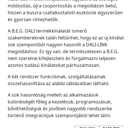
módosítás, újra csoportosítás a megoldáson belül,
hiszen a buszra csatlakoztatott eszközök egyszerűen
és gyorsan címezhetők.
A B.E.G. DALI termékkínálatát ismerő
szakembereknek talán feltűnhet, hogy ez az új kínálat
sok szempontból nagyon hasonlít a DALI-LINK
megoldáshoz. Ez így van, de természetesen a B.E.G.
nem szeretne kifejleszteni és forgalmazni teljesen
azonos tudású kínálatokat párhuzamosan.
A két rendszer funkcióinak, szolgáltatásainak
összehasonlítása az alábbi táblázatban látható.
A sok hasonlóság mellett az alkalmazások
különbségét főleg a kezelésük, programozásuk,
bővíthetőségük és jövőbeli nagyobb rendszerbe
történő integrációjuk szempontjából lehet látni.