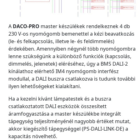
A
DACO-PRO
master készülékek rendelkeznek 4 db
230 V-os nyomógomb bemenettel a kézi beavatkozás
(le- és felkapcsolás, illetve le- és feldimmelés)
érdekében. Amennyiben négynél több nyomógombra
lenne szükségünk a különböző funkciók (kapcsolás,
dimmelés, jelenetek) eléréséhez, úgy a BMS DALI-2
kínálathoz elérhető IM4 nyomógomb interfész
modullal, a DALI buszra csatlakozva is tudunk további
ilyen lehetőségeket kialakítani.
Ha a kezelni kívánt lámpatestek és a buszra
csatlakoztatott DALI eszközök összesített
áramfogyasztása a master készülékbe integrált
tápegység teljesítményénél nagyobb értéket mutat,
akkor kiegészítő tápegységgel (PS-DALI-LINK-DE) a
kapacitás növelhető.