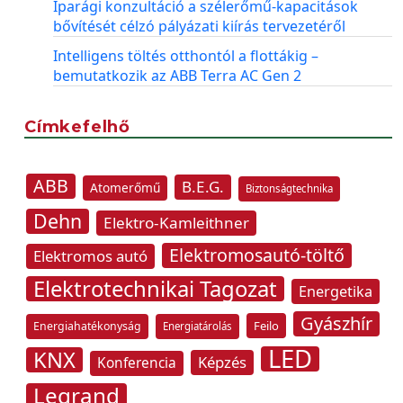
Iparági konzultáció a szélerőmű-kapacitások
bővítését célzó pályázati kiírás tervezetéről
Intelligens töltés otthontól a flottákig –
bemutatkozik az ABB Terra AC Gen 2
Címkefelhő
ABB
B.E.G.
Atomerőmű
Biztonságtechnika
Dehn
Elektro-Kamleithner
Elektromosautó-töltő
Elektromos autó
Elektrotechnikai Tagozat
Energetika
Gyászhír
Feilo
Energiahatékonyság
Energiatárolás
LED
KNX
Képzés
Konferencia
Legrand