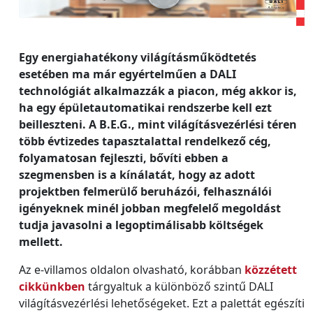
Egy energiahatékony világításműködtetés
esetében ma már egyértelműen a DALI
technológiát alkalmazzák a piacon, még akkor is,
ha egy épületautomatikai rendszerbe kell ezt
beilleszteni. A B.E.G., mint világításvezérlési téren
több évtizedes tapasztalattal rendelkező cég,
folyamatosan fejleszti, bővíti ebben a
szegmensben is a kínálatát, hogy az adott
projektben felmerülő beruházói, felhasználói
igényeknek minél jobban megfelelő megoldást
tudja javasolni a legoptimálisabb költségek
mellett.
Az e-villamos oldalon olvasható, korábban
közzétett
cikkünkben
tárgyaltuk a különböző szintű DALI
világításvezérlési lehetőségeket. Ezt a palettát egészíti