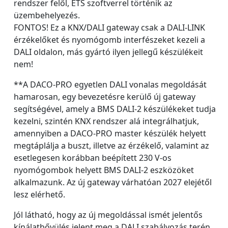
rendszer felől, ETS szoftverrel történik az
üzembehelyezés.
FONTOS! Ez a KNX/DALI gateway csak a DALI-LINK
érzékelőket és nyomógomb interfészeket kezeli a
DALI oldalon, más gyártó ilyen jellegű készülékeit
nem!
**A DACO-PRO egyetlen DALI vonalas megoldását
hamarosan, egy bevezetésre kerülő új gateway
segítségével, amely a BMS DALI-2 készülékeket tudja
kezelni, szintén KNX rendszer alá integrálhatjuk,
amennyiben a DACO-PRO master készülék helyett
megtáplálja a buszt, illetve az érzékelő, valamint az
esetlegesen korábban beépített 230 V-os
nyomógombok helyett BMS DALI-2 eszközöket
alkalmazunk. Az új gateway várhatóan 2027 elejétől
lesz elérhető.
Jól látható, hogy az új megoldással ismét jelentős
kínálatbővülés jelent meg a DALI szabályozás terén,