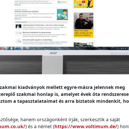
ú szakmai kiadványok mellett egyre-másra jelennek meg
zereplő szakmai honlap is, amelyet évek óta rendszeres
ztom a tapasztalataimat és arra biztatok mindenkit, h
ztősége, hanem országonként írják, szerkesztik a saját
mum.co.uk/
) és a német (
https://www.voltimum.de/
) hon