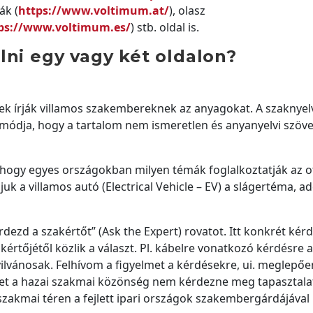
ák (
https://www.voltimum.at/
), olasz
ps://www.voltimum.es/
) stb. oldal is.
lni egy vagy két oldalon?
k írják villamos szakembereknek az anyagokat. A szaknyel
ódja, hogy a tartalom nem ismeretlen és anyanyelvi szöv
hogy egyes országokban milyen témák foglalkoztatják az o
 a villamos autó (Electrical Vehicle – EV) a slágertéma, ad
dezd a szakértőt” (Ask the Expert) rovatot. Itt konkrét kér
akértőjétől közlik a választ. Pl. kábelre vonatkozó kérdésre 
ilvánosak. Felhívom a figyelmet a kérdésekre, ui. meglepőe
ket a hazai szakmai közönség nem kérdezne meg tapasztal
zakmai téren a fejlett ipari országok szakembergárdájával