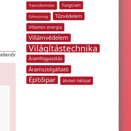
Tungsram
Transzformátor
Tűzvédelem
Túlfeszültség
Villamos energia
Villámvédelem
Világítástechnika
 ellenőr
Áramfogyasztás
Áramszolgáltató
Építőipar
átviteli hálózat