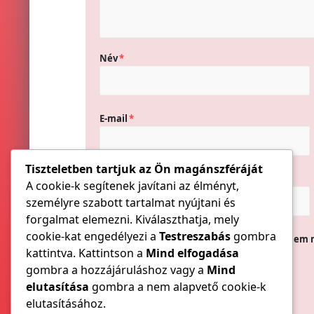
Név
*
E-mail
*
Tiszteletben tartjuk az Ön magánszféráját
Honlap
A cookie-k segítenek javítani az élményt,
személyre szabott tartalmat nyújtani és
forgalmat elemezni. Kiválaszthatja, mely
cookie-kat engedélyezi a
Testreszabás
gombra
A nevem, e-mail címem, és weboldalcímem 
kattintva. Kattintson a
Mind elfogadása
gombra a hozzájáruláshoz vagy a
Mind
elutasítása
gombra a nem alapvető cookie-k
elutasításához.