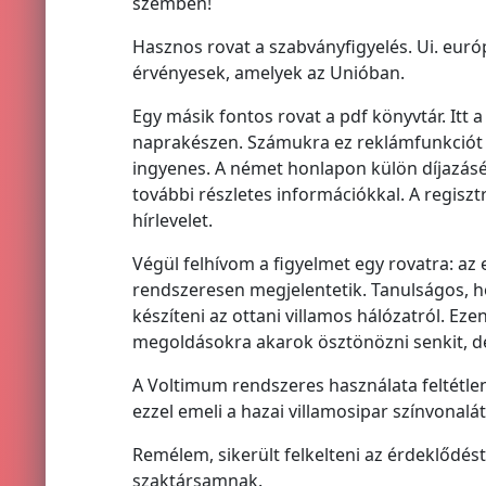
szemben!
Hasznos rovat a szabványfigyelés. Ui. eur
érvényesek, amelyek az Unióban.
Egy másik fontos rovat a pdf könyvtár. Itt 
naprakészen. Számukra ez reklámfunkciót tö
ingyenes. A német honlapon külön díjazásér
további részletes információkkal. A regisz
hírlevelet.
Végül felhívom a figyelmet egy rovatra: az 
rendszeresen megjelentetik. Tanulságos, ho
készíteni az ottani villamos hálózatról. Ez
megoldásokra akarok ösztönözni senkit, de
A Voltimum rendszeres használata feltétlenü
ezzel emeli a hazai villamosipar színvonalát
Remélem, sikerült felkelteni az érdeklődés
szaktársamnak.