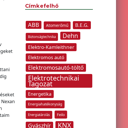
Címkefelhő
ABB
B.E.G.
Atomerőmű
Dehn
Biztonságtechnika
v
Elektro-Kamleithner
egeket
Elektromos autó
Elektromosautó-töltő
ttani
dig
Elektrotechnikai
Tagozat
Energetika
déseket
a Nexan
Energiahatékonyság
n
ataim
Feilo
Energiatárolás
KNX
Gyászhír