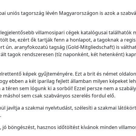
ópai uniós tagország lévén Magyarországon is azok a szabv
a legjelentősebb villamosipari cégek katalógusai találhatók
lt be, ezért ők tartják fenn a honlapot, a tagoknak a regis
t ún. aranyfokozatú tagság (Gold-Mitgliedschaft) is váltha
trált tagok rendszeresen (tíz naponként, két hetenként) kap
elrettentő képek gyűjteményére. Ezt a brit és német oldalon
gy ebben a két iparilag fejlett államban milyen képeket leh
en a téren sem lógunk ki a sorból! Ezzel persze nem a szabál
 máshol sem csak szabványos szerelés fordul elő.
l javítja a szakmai nyelvtudást, szélesíti a szakmai látókört
.
t, jó böngészést, hasznos időtöltést kívánok minden villamo