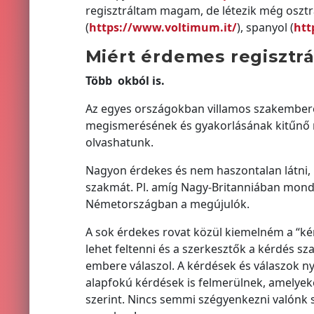
regisztráltam magam, de létezik még osztr
(
https://www.voltimum.it/
), spanyol (
htt
Miért érdemes regisztrá
Több okból is.
Az egyes országokban villamos szakembere
megismerésének és gyakorlásának kitűnő m
olvashatunk.
Nagyon érdekes és nem haszontalan látni, 
szakmát. Pl. amíg Nagy-Britanniában mondjuk
Németországban a megújulók.
A sok érdekes rovat közül kiemelném a “kér
lehet feltenni és a szerkesztők a kérdés sz
embere válaszol. A kérdések és válaszok ny
alapfokú kérdések is felmerülnek, amelye
szerint. Nincs semmi szégyenkezni valónk s