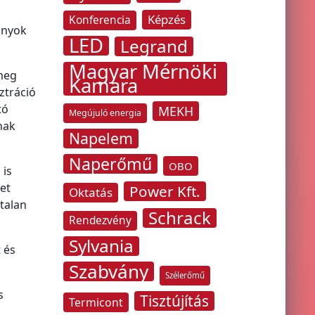
Képzés
Konferencia
ányok
LED
Legrand
Magyar Mérnöki
 meg
Kamara
ztráció
tó
MEKH
Megújuló energia
nak
Napelem
Naperőmű
OBO
 is
et
Power Kft.
Oktatás
ytalan
Schrack
Rendezvény
Sylvania
 és
Szabvány
Szélerőmű
s
Tisztújítás
Termicont