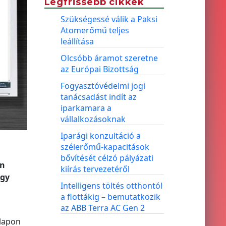
Legfrissebb cikkek
Szükségessé válik a Paksi
Atomerőmű teljes
leállítása
Olcsóbb áramot szeretne
az Európai Bizottság
Fogyasztóvédelmi jogi
tanácsadást indít az
iparkamara a
vállalkozásoknak
Iparági konzultáció a
szélerőmű-kapacitások
bővítését célzó pályázati
en
kiírás tervezetéről
ogy
Intelligens töltés otthontól
a flottákig – bemutatkozik
az ABB Terra AC Gen 2
lapon