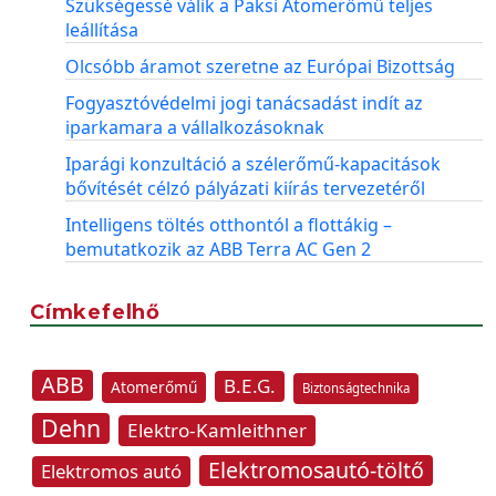
Szükségessé válik a Paksi Atomerőmű teljes
leállítása
Olcsóbb áramot szeretne az Európai Bizottság
Fogyasztóvédelmi jogi tanácsadást indít az
iparkamara a vállalkozásoknak
Iparági konzultáció a szélerőmű-kapacitások
bővítését célzó pályázati kiírás tervezetéről
Intelligens töltés otthontól a flottákig –
bemutatkozik az ABB Terra AC Gen 2
Címkefelhő
ABB
B.E.G.
Atomerőmű
Biztonságtechnika
Dehn
Elektro-Kamleithner
Elektromosautó-töltő
Elektromos autó