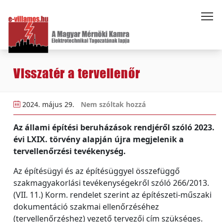
Visszatér a tervellenőr
2024. május 29.
Nem szóltak hozzá
Az állami építési beruházások rendjéről szóló 2023.
évi LXIX. törvény alapján újra megjelenik a
tervellenőrzési tevékenység.
Az építésügyi és az építésüggyel összefüggő
szakmagyakorlási tevékenységekről szóló 266/2013.
(VII. 11.) Korm. rendelet szerint az építészeti-műszaki
dokumentáció szakmai ellenőrzéséhez
(tervellenőrzéshez) vezető tervezői cím szükséges.