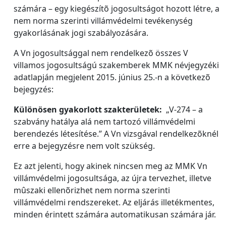
számára – egy kiegészítõ jogosultságot hozott létre, a
nem norma szerinti villámvédelmi tevékenység
gyakorlásának jogi szabályozására.
A Vn jogosultsággal nem rendelkezõ összes V
villamos jogosultságú szakemberek MMK névjegyzéki
adatlapján megjelent 2015. június 25.-n a következõ
bejegyzés:
Különösen gyakorlott szakterületek:
„V-274 – a
szabvány hatálya alá nem tartozó villámvédelmi
berendezés létesítése.” A Vn vizsgával rendelkezõknél
erre a bejegyzésre nem volt szükség.
Ez azt jelenti, hogy akinek nincsen meg az MMK Vn
villámvédelmi jogosultsága, az újra tervezhet, illetve
mûszaki ellenõrizhet nem norma szerinti
villámvédelmi rendszereket. Az eljárás illetékmentes,
minden érintett számára automatikusan számára jár.