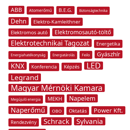
ABB
B.E.G.
Atomerőmű
Biztonságtechnika
Dehn
Elektro-Kamleithner
Elektromosautó-töltő
Elektromos autó
Elektrotechnikai Tagozat
Energetika
Gyászhír
Feilo
Energiahatékonyság
Energiatárolás
LED
KNX
Képzés
Konferencia
Legrand
Magyar Mérnöki Kamara
Napelem
MEKH
Megújuló energia
Naperőmű
Power Kft.
Oktatás
OBO
Schrack
Sylvania
Rendezvény