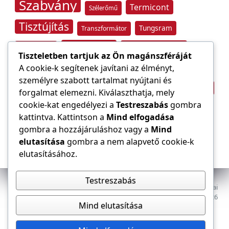
Szabvány
Termicont
Szélerőmű
Tisztújítás
Tungsram
Transzformátor
Tűzvédelem
Villamos energia
Túlfeszültség
Tiszteletben tartjuk az Ön magánszféráját
Villámvédelem
A cookie-k segítenek javítani az élményt,
személyre szabott tartalmat nyújtani és
Világítástechnika
Áramfogyasztás
forgalmat elemezni. Kiválaszthatja, mely
Építőipar
cookie-kat engedélyezi a
Testreszabás
gombra
Áramszolgáltató
átviteli hálózat
kattintva. Kattintson a
Mind elfogadása
gombra a hozzájáruláshoz vagy a
Mind
elutasítása
gombra a nem alapvető cookie-k
elutasításához.
Testreszabás
Az E-VILLAMOS szaklap a Magyar Mérnöki Kamara Elektrotechnikai
Tagozatának lapja. Minden jog fenntartva, © 2009–2026
Mind elutasítása
Adatkezelés
Dokumentumok
Tagozat