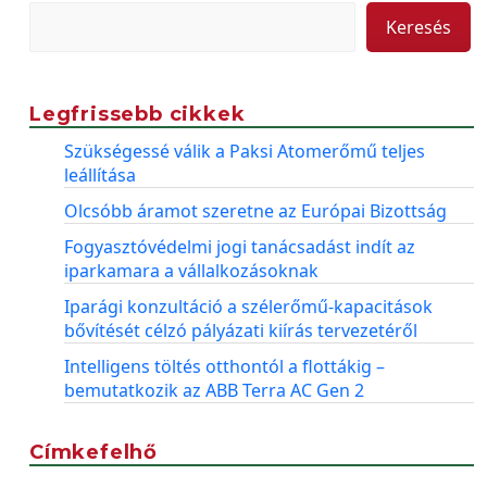
Keresés
Legfrissebb cikkek
Szükségessé válik a Paksi Atomerőmű teljes
leállítása
Olcsóbb áramot szeretne az Európai Bizottság
Fogyasztóvédelmi jogi tanácsadást indít az
iparkamara a vállalkozásoknak
Iparági konzultáció a szélerőmű-kapacitások
bővítését célzó pályázati kiírás tervezetéről
Intelligens töltés otthontól a flottákig –
bemutatkozik az ABB Terra AC Gen 2
Címkefelhő