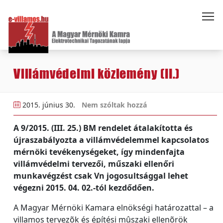
Villámvédelmi közlemény (II.)
2015. június 30.
Nem szóltak hozzá
A 9/2015. (III. 25.) BM rendelet átalakította és
újraszabályozta a villámvédelemmel kapcsolatos
mérnöki tevékenységeket, így mindenfajta
villámvédelmi tervezői, műszaki ellenőri
munkavégzést csak Vn jogosultsággal lehet
végezni 2015. 04. 02.-tól kezdődően.
A Magyar Mérnöki Kamara elnökségi határozattal – a
villamos tervezõk és építési mûszaki ellenõrök