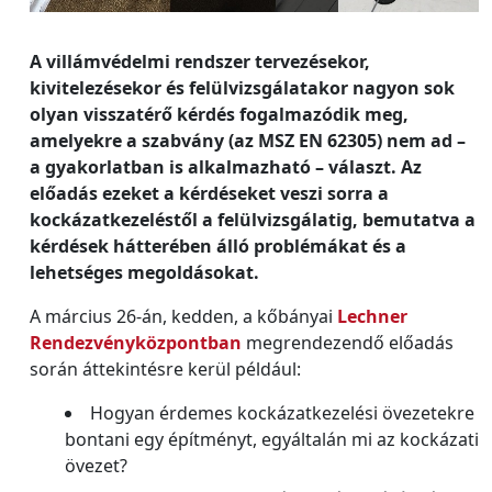
A villámvédelmi rendszer tervezésekor,
kivitelezésekor és felülvizsgálatakor nagyon sok
olyan visszatérő kérdés fogalmazódik meg,
amelyekre a szabvány (az MSZ EN 62305) nem ad –
a gyakorlatban is alkalmazható – választ. Az
előadás ezeket a kérdéseket veszi sorra a
kockázatkezeléstől a felülvizsgálatig, bemutatva a
kérdések hátterében álló problémákat és a
lehetséges megoldásokat.
A március 26-án, kedden, a kőbányai
Lechner
Rendezvényközpontban
megrendezendő előadás
során áttekintésre kerül például:
Hogyan érdemes kockázatkezelési övezetekre
bontani egy építményt, egyáltalán mi az kockázati
övezet?