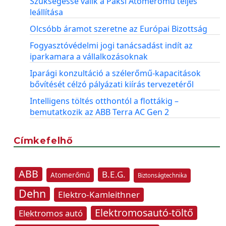
Szükségessé válik a Paksi Atomerőmű teljes
leállítása
Olcsóbb áramot szeretne az Európai Bizottság
Fogyasztóvédelmi jogi tanácsadást indít az
iparkamara a vállalkozásoknak
Iparági konzultáció a szélerőmű-kapacitások
bővítését célzó pályázati kiírás tervezetéről
Intelligens töltés otthontól a flottákig –
bemutatkozik az ABB Terra AC Gen 2
Címkefelhő
ABB
B.E.G.
Atomerőmű
Biztonságtechnika
Dehn
Elektro-Kamleithner
Elektromosautó-töltő
Elektromos autó