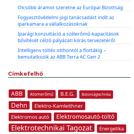
Olcsóbb áramot szeretne az Európai Bizottság
Fogyasztóvédelmi jogi tanácsadást indít az
iparkamara a vállalkozásoknak
Iparági konzultáció a szélerőmű-kapacitások
bővítését célzó pályázati kiírás tervezetéről
Intelligens töltés otthontól a flottákig –
bemutatkozik az ABB Terra AC Gen 2
Címkefelhő
ABB
B.E.G.
Atomerőmű
Biztonságtechnika
Dehn
Elektro-Kamleithner
Elektromosautó-töltő
Elektromos autó
Elektrotechnikai Tagozat
Energetika