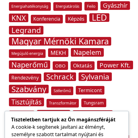
Gyászhír
Feilo
Energiahatékonyság
Energiatárolás
LED
KNX
Képzés
Konferencia
Legrand
Magyar Mérnöki Kamara
Napelem
MEKH
Megújuló energia
Naperőmű
Power Kft.
Oktatás
OBO
Schrack
Sylvania
Rendezvény
Szabvány
Termicont
Szélerőmű
Tisztújítás
Tungsram
Transzformátor
Tűzvédelem
Villamos energia
Túlfeszültség
Tiszteletben tartjuk az Ön magánszféráját
Villámvédelem
A cookie-k segítenek javítani az élményt,
személyre szabott tartalmat nyújtani és
Világítástechnika