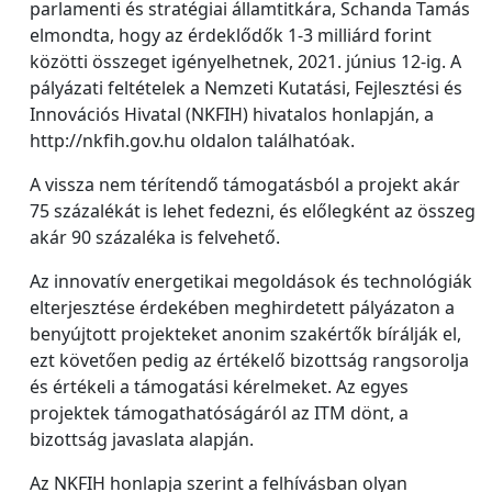
parlamenti és stratégiai államtitkára, Schanda Tamás
elmondta, hogy az érdeklődők 1-3 milliárd forint
közötti összeget igényelhetnek, 2021. június 12-ig. A
pályázati feltételek a Nemzeti Kutatási, Fejlesztési és
Innovációs Hivatal (NKFIH) hivatalos honlapján, a
http://nkfih.gov.hu oldalon találhatóak.
A vissza nem térítendő támogatásból a projekt akár
75 százalékát is lehet fedezni, és előlegként az összeg
akár 90 százaléka is felvehető.
Az innovatív energetikai megoldások és technológiák
elterjesztése érdekében meghirdetett pályázaton a
benyújtott projekteket anonim szakértők bírálják el,
ezt követően pedig az értékelő bizottság rangsorolja
és értékeli a támogatási kérelmeket. Az egyes
projektek támogathatóságáról az ITM dönt, a
bizottság javaslata alapján.
Az NKFIH honlapja szerint a felhívásban olyan