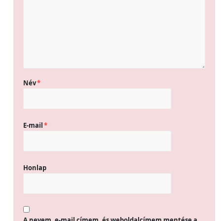
Név
*
E-mail
*
Honlap
A nevem, e-mail címem, és weboldalcímem mentése a