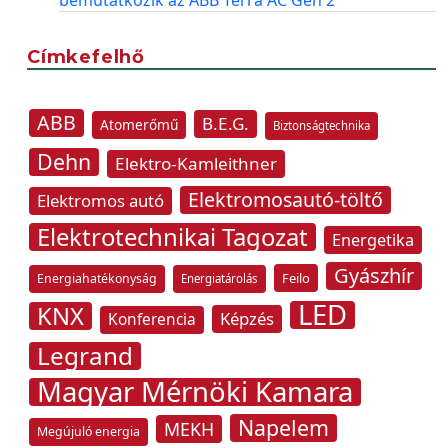
bemutatkozik az ABB Terra AC Gen 2
Címkefelhő
ABB
B.E.G.
Atomerőmű
Biztonságtechnika
Dehn
Elektro-Kamleithner
Elektromosautó-töltő
Elektromos autó
Elektrotechnikai Tagozat
Energetika
Gyászhír
Feilo
Energiahatékonyság
Energiatárolás
LED
KNX
Képzés
Konferencia
Legrand
Magyar Mérnöki Kamara
Napelem
MEKH
Megújuló energia