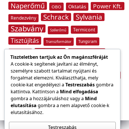
Naperőmű
Power Kft.
Oktatás
OBO
Schrack
Sylvania
Rendezvény
Szabvány
Termicont
Szélerőmű
Tisztújítás
Tungsram
Transzformátor
Tűzvédelem
Villamos energia
Túlfeszültség
Tiszteletben tartjuk az Ön magánszféráját
Villámvédelem
A cookie-k segítenek javítani az élményt,
személyre szabott tartalmat nyújtani és
Világítástechnika
Áramfogyasztás
forgalmat elemezni. Kiválaszthatja, mely
Építőipar
cookie-kat engedélyezi a
Testreszabás
gombra
Áramszolgáltató
átviteli hálózat
kattintva. Kattintson a
Mind elfogadása
gombra a hozzájáruláshoz vagy a
Mind
elutasítása
gombra a nem alapvető cookie-k
elutasításához.
Testreszabás