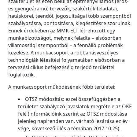
szakterület és ezen belül az építményvillamos (erős-
es gyengeáramú) tervezők, szakértők feladatai,
hatáskörei, teendői, jogosultságai több szempontból
szabályozásra, pontosításra, kiegészítésre szorulnak.
Ennek érdekében az MMK-ELT létrehozott egy
munkabizottságot, melynek feladta – elsősorban
villamossági szempontból – a fennálló problémák
kezelése. A munkacsoport a robbanásveszélyes
technológiák létesítési folyamatában elsősorban a
tervezési ciklus befejezéséig terjedő területtel
foglalkozik.
A munkacsoport működésének főbb területei:
OTSZ módosítás: ezzel összefüggésben a
területet szabályozó javaslatok megtétele az OKF
felé (információink szerint az OTSZ módosítása
jelenleg napirenden van, várható lezárása ez év
vége, következő ülés a témában 2017.10.25).