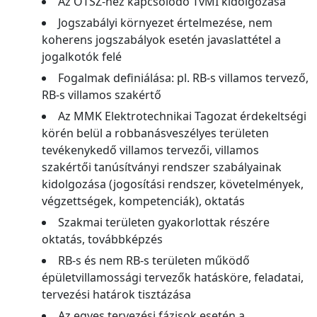
Az OTSZ-hez kapcsolódó TvMI kidolgozása
Jogszabályi környezet értelmezése, nem
koherens jogszabályok esetén javaslattétel a
jogalkotók felé
Fogalmak definiálása: pl. RB-s villamos tervező,
RB-s villamos szakértő
Az MMK Elektrotechnikai Tagozat érdekeltségi
körén belül a robbanásveszélyes területen
tevékenykedő villamos tervezői, villamos
szakértői tanúsítványi rendszer szabályainak
kidolgozása (jogosítási rendszer, követelmények,
végzettségek, kompetenciák), oktatás
Szakmai területen gyakorlottak részére
oktatás, továbbképzés
RB-s és nem RB-s területen működő
épületvillamossági tervezők hatásköre, feladatai,
tervezési határok tisztázása
Az egyes tervezési fázisok esetén a