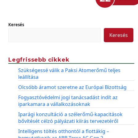
Keresés
Keresés
Legfrissebb cikkek
Szükségessé válik a Paksi Atomerőmű teljes
leállítása
Olcsóbb áramot szeretne az Európai Bizottság
Fogyasztóvédelmi jogi tanácsadást indít az
iparkamara a vállalkozásoknak
Iparági konzultáció a szélerőmű-kapacitások
bővítését célzó pályázati kiírás tervezetéről
Intelligens töltés otthontól a flottákig –