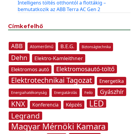
Intelligens töltés otthontól a flottákig –
bemutatkozik az ABB Terra AC Gen 2
Címkefelhő
ABB
B.E.G.
Atomerőmű
Biztonságtechnika
Dehn
Elektro-Kamleithner
Elektromosautó-töltő
Elektromos autó
Elektrotechnikai Tagozat
Energetika
Gyászhír
Feilo
Energiahatékonyság
Energiatárolás
LED
KNX
Képzés
Konferencia
Legrand
Magyar Mérnöki Kamara