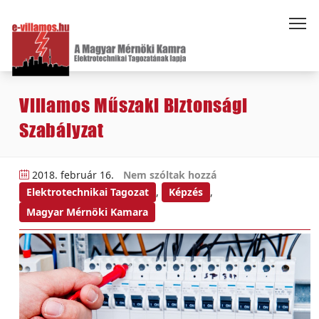
Villamos Műszaki Biztonsági
Szabályzat
2018. február 16.
Nem szóltak hozzá
Elektrotechnikai Tagozat
,
Képzés
,
Magyar Mérnöki Kamara