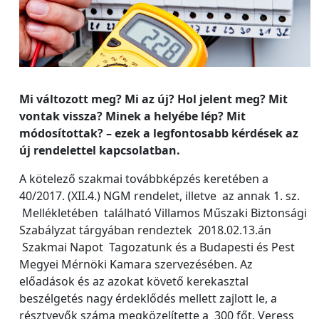
Mi változott meg? Mi az új? Hol jelent meg? Mit
vontak vissza? Minek a helyébe lép? Mit
módosítottak? – ezek a legfontosabb kérdések az
új rendelettel kapcsolatban.
A kötelező szakmai továbbképzés keretében a
40/2017. (XII.4.) NGM rendelet, illetve az annak 1. sz.
Mellékletében található Villamos Műszaki Biztonsági
Szabályzat tárgyában rendeztek 2018.02.13.án
Szakmai Napot Tagozatunk és a Budapesti és Pest
Megyei Mérnöki Kamara szervezésében. Az
előadások és az azokat követő kerekasztal
beszélgetés nagy érdeklődés mellett zajlott le, a
résztvevők száma megközelítette a 300 főt. Veress