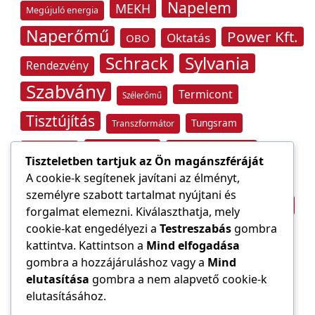
Napelem
MEKH
Megújuló energia
Naperőmű
Power Kft.
Oktatás
OBO
Schrack
Sylvania
Rendezvény
Szabvány
Termicont
Szélerőmű
Tisztújítás
Tungsram
Transzformátor
Tűzvédelem
Villamos energia
Túlfeszültség
Tiszteletben tartjuk az Ön magánszféráját
Villámvédelem
A cookie-k segítenek javítani az élményt,
személyre szabott tartalmat nyújtani és
Világítástechnika
Áramfogyasztás
forgalmat elemezni. Kiválaszthatja, mely
Építőipar
cookie-kat engedélyezi a
Testreszabás
gombra
Áramszolgáltató
átviteli hálózat
kattintva. Kattintson a
Mind elfogadása
gombra a hozzájáruláshoz vagy a
Mind
elutasítása
gombra a nem alapvető cookie-k
elutasításához.