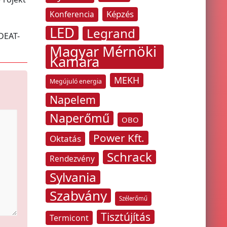
Képzés
Konferencia
LED
Legrand
 DEAT-
Magyar Mérnöki
Kamara
MEKH
Megújuló energia
Napelem
Naperőmű
OBO
Power Kft.
Oktatás
Schrack
Rendezvény
Sylvania
Szabvány
Szélerőmű
Tisztújítás
Termicont