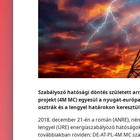
Szabályozó hatósági döntés született ar
projekt (4M MC) egyesül a nyugat-európai
osztrák és a lengyel határokon keresztül
2018. december 21-én a román (ANRE), német
lengyel (URE) energiaszabályozó hatóságok
továbbiakban röviden: DE-AT-PL-4M MC szab