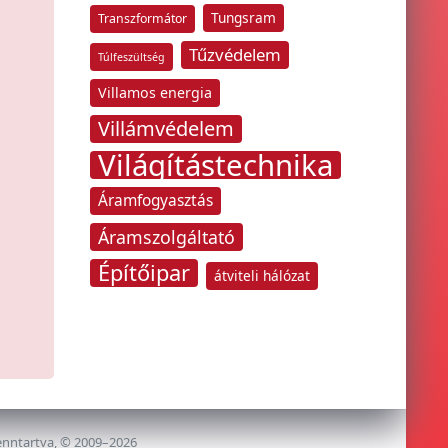
Tungsram
Transzformátor
Tűzvédelem
Túlfeszültség
Villamos energia
Villámvédelem
Világítástechnika
Áramfogyasztás
Áramszolgáltató
Építőipar
átviteli hálózat
enntartva, © 2009–2026