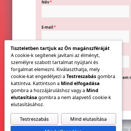
Név
*
E-mail
*
Tiszteletben tartjuk az Ön magánszféráját
Honlap
A cookie-k segítenek javítani az élményt,
személyre szabott tartalmat nyújtani és
forgalmat elemezni. Kiválaszthatja, mely
cookie-kat engedélyezi a
Testreszabás
gombra
A nevem, e-mail címem, és weboldalcímem 
kattintva. Kattintson a
Mind elfogadása
gombra a hozzájáruláshoz vagy a
Mind
elutasítása
gombra a nem alapvető cookie-k
elutasításához.
Testreszabás
Mind elutasítása
Az E-VILLAMOS szaklap a