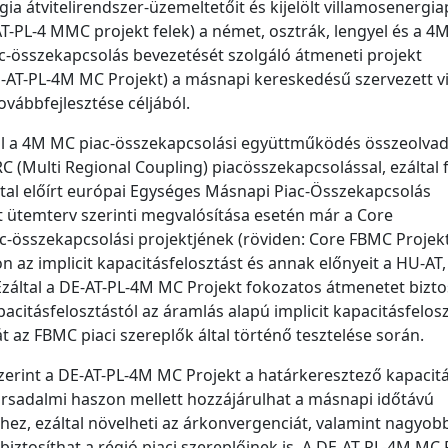
a átvitelirendszer-üzemeltetőit és kijelölt villamosenergia
T-PL-4 MMC projekt felek) a német, osztrák, lengyel és a 4
c-összekapcsolás bevezetését szolgáló átmeneti projekt
-AT-PL-4M MC Projekt) a másnapi kereskedésű szervezett v
ovábbfejlesztése céljából.
l a 4M MC piac-összekapcsolási együttműködés összeolvad
 (Multi Regional Coupling) piacösszekapcsolással, ezáltal 
ltal előírt európai Egységes Másnapi Piac-Összekapcsolás
t ütemterv szerinti megvalósítása esetén már a Core
c-összekapcsolási projektjének (röviden: Core FBMC Projekt
n az implicit kapacitásfelosztást és annak előnyeit a HU-AT,
Ezáltal a DE-AT-PL-4M MC Projekt fokozatos átmenetet biztos
pacitásfelosztástól az áramlás alapú implicit kapacitásfelos
át az FBMC piaci szereplők által történő tesztelése során.
erint a DE-AT-PL-4M MC Projekt a határkeresztező kapacit
ársadalmi haszon mellett hozzájárulhat a másnapi időtávú
ez, ezáltal növelheti az árkonvergenciát, valamint nagyob
 biztosíthat a régió piaci szereplőinek is. A DE-AT-PL-4M MC 