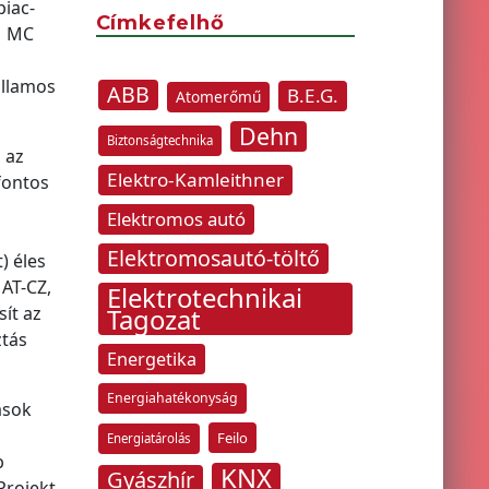
piac-
Címkefelhő
M MC
illamos
ABB
B.E.G.
Atomerőmű
Dehn
Biztonságtechnika
 az
Elektro-Kamleithner
fontos
Elektromos autó
Elektromosautó-töltő
) éles
 AT-CZ,
Elektrotechnikai
ít az
Tagozat
ztás
Energetika
Energiahatékonyság
ások
Feilo
Energiatárolás
b
KNX
Gyászhír
Projekt