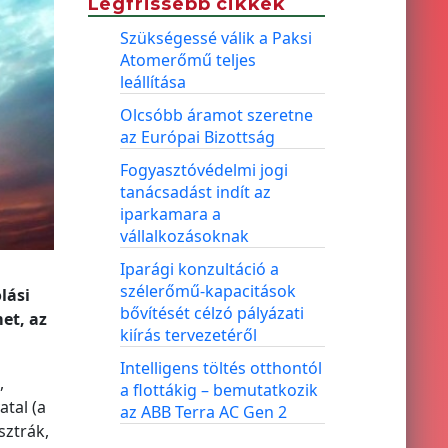
Legfrissebb cikkek
Szükségessé válik a Paksi
Atomerőmű teljes
leállítása
Olcsóbb áramot szeretne
az Európai Bizottság
Fogyasztóvédelmi jogi
tanácsadást indít az
iparkamara a
vállalkozásoknak
Iparági konzultáció a
szélerőmű-kapacitások
lási
bővítését célzó pályázati
et, az
kiírás tervezetéről
Intelligens töltés otthontól
,
a flottákig – bemutatkozik
tal (a
az ABB Terra AC Gen 2
sztrák,