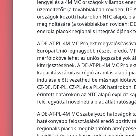
lengyel és a 4M MC országok villamos energi
üzemeltetőit (a továbbiakban röviden: DE-A
országok közötti határokon NTC alapú, pia
megindítására (a továbbiakban röviden: DE
energia piacok regionális integrációjának t
A DE-AT-PL-4M MC Projekt megvalósításáva
Európai Unió legnagyobb részét lefedő, MRC
mérföldköve lehet az uniós jogszabályok á
kiterjesztésének. A DE-AT-PL-4M MC Projek
kapacitásszámítási régió áramlás alapú pia
indulása előtt vezetheti be másnapi időtávo
CZ-DE, DE-PL, CZ-PL és a PL-SK határokon. 
érintett határokon az NTC alapú explicit ka
felé, egyúttal növelheti a piac átláthatóság
A DE-AT-PL-4M MC szabályozó hatóságok sz
hatékonyabb felosztásából eredő pozitív t
regionális piacok megbízhatóbb árképzéséh
likviditást és több kereskedési lehetőséget