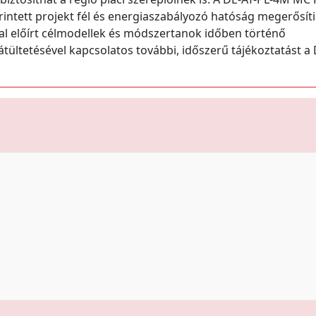
ntett projekt fél és energiaszabályozó hatóság megerősíti
tal előírt célmodellek és módszertanok időben történő
tültetésével kapcsolatos további, időszerű tájékoztatást a