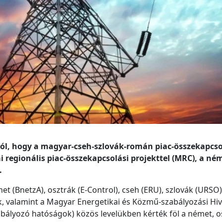
ról, hogy a magyar-cseh-szlovák-román piac-összekapcso
 regionális piac-összekapcsolási projekttel (MRC), a ném
.
 (BnetzA), osztrák (E-Control), cseh (ERU), szlovák (URSO)
, valamint a Magyar Energetikai és Közmű-szabályozási Hiva
ályozó hatóságok) közös levelükben kérték föl a német, o