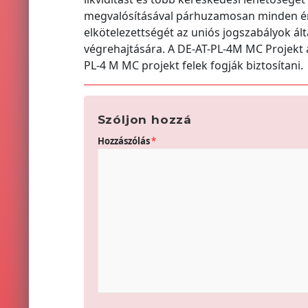
megvalósításával párhuzamosan minden éri
elkötelezettségét az uniós jogszabályok ál
végrehajtására. A DE-AT-PL-4M MC Projekt á
PL-4 M MC projekt felek fogják biztosítani.
Szóljon hozzá
Hozzászólás
*