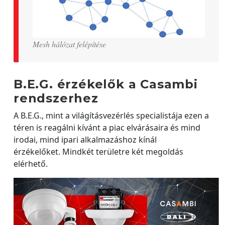
Mesh hálózat felépítése
B.E.G. érzékelők a Casambi
rendszerhez
A B.E.G., mint a világításvezérlés specialistája ezen a
téren is reagálni kívánt a piac elvárásaira és mind
irodai, mind ipari alkalmazáshoz kínál
érzékelőket. Mindkét területre két megoldás
elérhető.