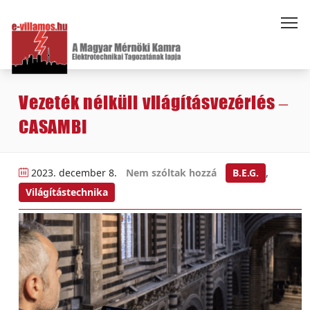
Vezeték nélküli világításvezérlés –
CASAMBI
2023. december 8.
Nem szóltak hozzá
B.E.G.
,
Világítástechnika