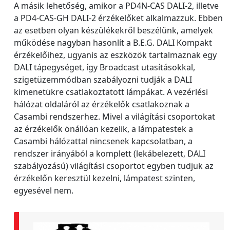
A másik lehetőség, amikor a PD4N-CAS DALI-2, illetve
a PD4-CAS-GH DALI-2 érzékelőket alkalmazzuk. Ebben
az esetben olyan készülékekről beszélünk, amelyek
működése nagyban hasonlít a B.E.G. DALI Kompakt
érzékelőihez, ugyanis az eszközök tartalmaznak egy
DALI tápegységet, így Broadcast utasításokkal,
szigetüzemmódban szabályozni tudják a DALI
kimenetükre csatlakoztatott lámpákat. A vezérlési
hálózat oldaláról az érzékelők csatlakoznak a
Casambi rendszerhez. Mivel a világítási csoportokat
az érzékelők önállóan kezelik, a lámpatestek a
Casambi hálózattal nincsenek kapcsolatban, a
rendszer irányából a komplett (lekábelezett, DALI
szabályozású) világítási csoportot egyben tudjuk az
érzékelőn keresztül kezelni, lámpatest szinten,
egyesével nem.