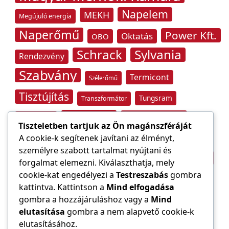
Napelem
MEKH
Megújuló energia
Naperőmű
Power Kft.
Oktatás
OBO
Schrack
Sylvania
Rendezvény
Szabvány
Termicont
Szélerőmű
Tisztújítás
Tungsram
Transzformátor
Tűzvédelem
Villamos energia
Túlfeszültség
Tiszteletben tartjuk az Ön magánszféráját
Villámvédelem
A cookie-k segítenek javítani az élményt,
Világítástechnika
személyre szabott tartalmat nyújtani és
Áramfogyasztás
forgalmat elemezni. Kiválaszthatja, mely
Építőipar
cookie-kat engedélyezi a
Testreszabás
gombra
Áramszolgáltató
átviteli hálózat
kattintva. Kattintson a
Mind elfogadása
gombra a hozzájáruláshoz vagy a
Mind
elutasítása
gombra a nem alapvető cookie-k
elutasításához.