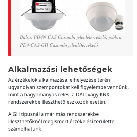
Balra: PD4N-CAS Casambi jelenlétérzékelő, jobbra:
PD4-CAS-GH Casambi jelenlétérzékelő
Alkalmazási lehetőségek
Az érzékelők alkalmazása, elhelyezése terén
ugyanolyan szempontokat kell figyelembe vennünk,
mint a hagyományos relés, a DALI vagy KNX
rendszerekbe illeszthető eszközök esetén.
A GH típusnál a már más rendszerekbe
illeszthetőknél megismert érzékelési területtel
számolhatunk.