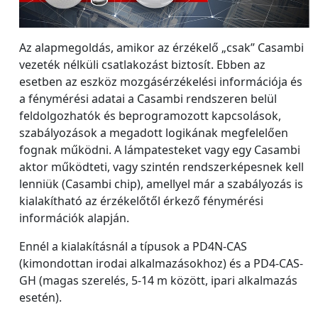
Az alapmegoldás, amikor az érzékelő „csak” Casambi
vezeték nélküli csatlakozást biztosít. Ebben az
esetben az eszköz mozgásérzékelési információja és
a fénymérési adatai a Casambi rendszeren belül
feldolgozhatók és beprogramozott kapcsolások,
szabályozások a megadott logikának megfelelően
fognak működni. A lámpatesteket vagy egy Casambi
aktor működteti, vagy szintén rendszerképesnek kell
lenniük (Casambi chip), amellyel már a szabályozás is
kialakítható az érzékelőtől érkező fénymérési
információk alapján.
Ennél a kialakításnál a típusok a PD4N-CAS
(kimondottan irodai alkalmazásokhoz) és a PD4-CAS-
GH (magas szerelés, 5-14 m között, ipari alkalmazás
esetén).