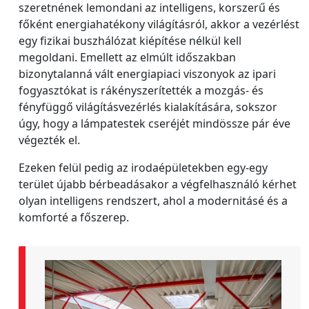
szeretnének lemondani az intelligens, korszerű és
főként energiahatékony világításról, akkor a vezérlést
egy fizikai buszhálózat kiépítése nélkül kell
megoldani. Emellett az elmúlt időszakban
bizonytalanná vált energiapiaci viszonyok az ipari
fogyasztókat is rákényszerítették a mozgás- és
fényfüggő világításvezérlés kialakítására, sokszor
úgy, hogy a lámpatestek cseréjét mindössze pár éve
végezték el.
Ezeken felül pedig az irodaépületekben egy-egy
terület újabb bérbeadásakor a végfelhasználó kérhet
olyan intelligens rendszert, ahol a modernitásé és a
komforté a főszerep.