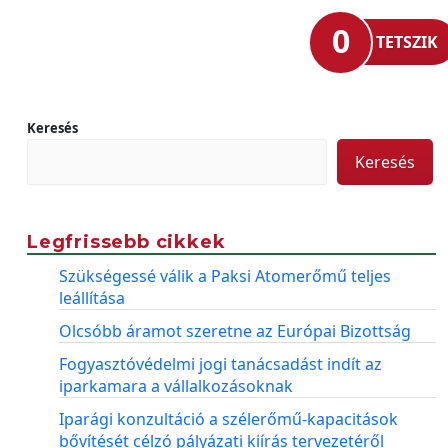
0
TETSZIK
Keresés
Keresés
Legfrissebb cikkek
Szükségessé válik a Paksi Atomerőmű teljes
leállítása
Olcsóbb áramot szeretne az Európai Bizottság
Fogyasztóvédelmi jogi tanácsadást indít az
iparkamara a vállalkozásoknak
Iparági konzultáció a szélerőmű-kapacitások
bővítését célzó pályázati kiírás tervezetéről