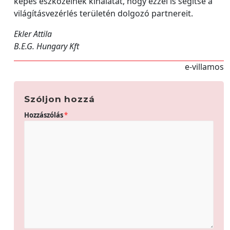
képes eszközeinek kínálatát, hogy ezzel is segítse a
világításvezérlés területén dolgozó partnereit.
Ekler Attila
B.E.G. Hungary Kft
e-villamos
Szóljon hozzá
Hozzászólás
*