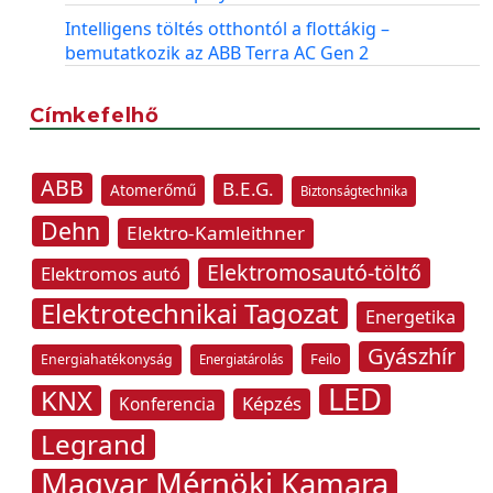
Intelligens töltés otthontól a flottákig –
bemutatkozik az ABB Terra AC Gen 2
Címkefelhő
ABB
B.E.G.
Atomerőmű
Biztonságtechnika
Dehn
Elektro-Kamleithner
Elektromosautó-töltő
Elektromos autó
Elektrotechnikai Tagozat
Energetika
Gyászhír
Feilo
Energiahatékonyság
Energiatárolás
LED
KNX
Képzés
Konferencia
Legrand
Magyar Mérnöki Kamara