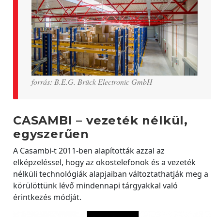
forrás: B.E.G. Brück Electronic GmbH
CASAMBI – vezeték nélkül,
egyszerűen
A Casambi-t 2011-ben alapították azzal az
elképzeléssel, hogy az okostelefonok és a vezeték
nélküli technológiák alapjaiban változtathatják meg a
körülöttünk lévő mindennapi tárgyakkal való
érintkezés módját.