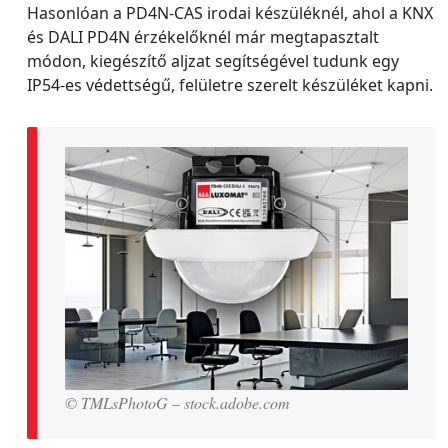
Hasonlóan a PD4N-CAS irodai készüléknél, ahol a KNX
és DALI PD4N érzékelőknél már megtapasztalt
módon, kiegészítő aljzat segítségével tudunk egy
IP54-es védettségű, felületre szerelt készüléket kapni.
© TMLsPhotoG – stock.adobe.com