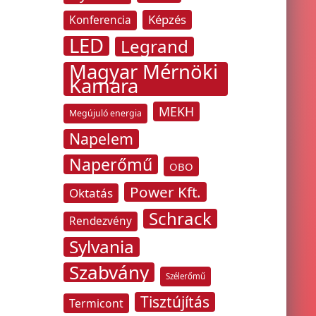
Képzés
Konferencia
LED
Legrand
Magyar Mérnöki
Kamara
MEKH
Megújuló energia
Napelem
Naperőmű
OBO
Power Kft.
Oktatás
Schrack
Rendezvény
Sylvania
Szabvány
Szélerőmű
Tisztújítás
Termicont