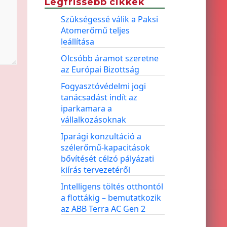
Legfrissebb cikkek
Szükségessé válik a Paksi
Atomerőmű teljes
leállítása
Olcsóbb áramot szeretne
az Európai Bizottság
Fogyasztóvédelmi jogi
tanácsadást indít az
iparkamara a
vállalkozásoknak
Iparági konzultáció a
szélerőmű-kapacitások
bővítését célzó pályázati
kiírás tervezetéről
Intelligens töltés otthontól
a flottákig – bemutatkozik
az ABB Terra AC Gen 2