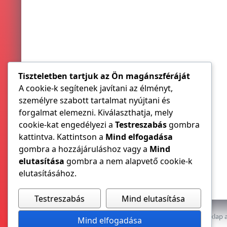
Tiszteletben tartjuk az Ön magánszféráját
A cookie-k segítenek javítani az élményt,
személyre szabott tartalmat nyújtani és
forgalmat elemezni. Kiválaszthatja, mely
cookie-kat engedélyezi a
Testreszabás
gombra
kattintva. Kattintson a
Mind elfogadása
gombra a hozzájáruláshoz vagy a
Mind
elutasítása
gombra a nem alapvető cookie-k
elutasításához.
Testreszabás
Mind elutasítása
Az E-VILLAMOS szaklap a
Mind elfogadása