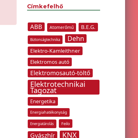
Címkefelhő
ABB
B.E.G.
Atomerőmű
Dehn
Biztonságtechnika
Elektro-Kamleithner
Elektromos autó
Elektromosautó-töltő
Elektrotechnikai
Tagozat
Energetika
Energiahatékonyság
Feilo
Energiatárolás
KNX
Gyászhír