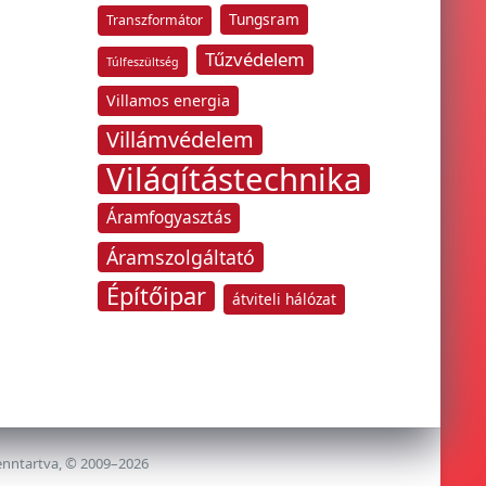
Tungsram
Transzformátor
Tűzvédelem
Túlfeszültség
Villamos energia
Villámvédelem
Világítástechnika
Áramfogyasztás
Áramszolgáltató
Építőipar
átviteli hálózat
enntartva, © 2009–2026