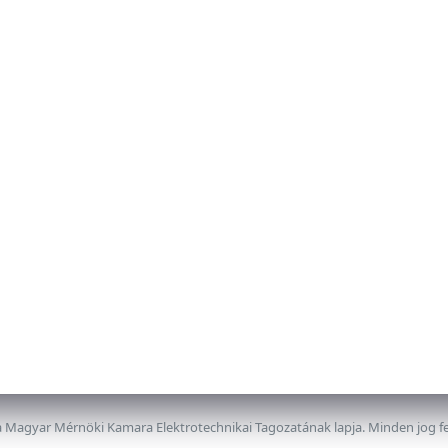
 Magyar Mérnöki Kamara Elektrotechnikai Tagozatának lapja. Minden jog f