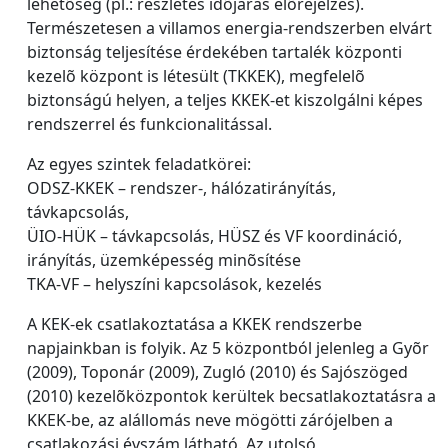
lehetõség (pl.: részletes idõjárás elõrejelzés).
Természetesen a villamos energia-rendszerben elvárt
biztonság teljesítése érdekében tartalék központi
kezelõ központ is létesült (TKKEK), megfelelõ
biztonságú helyen, a teljes KKEK-et kiszolgálni képes
rendszerrel és funkcionalitással.
Az egyes szintek feladatkörei:
ODSZ-KKEK – rendszer-, hálózatirányítás,
távkapcsolás,
ÜIO-HÜK – távkapcsolás, HÜSZ és VF koordináció,
irányítás, üzemképesség minõsítése
TKA-VF – helyszíni kapcsolások, kezelés
A KEK-ek csatlakoztatása a KKEK rendszerbe
napjainkban is folyik. Az 5 központból jelenleg a Gyõr
(2009), Toponár (2009), Zugló (2010) és Sajószöged
(2010) kezelõközpontok kerültek becsatlakoztatásra a
KKEK-be, az alállomás neve mögötti zárójelben a
csatlakozási évszám látható. Az utolsó