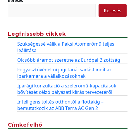
Keresés
Keresés
Legfrissebb cikkek
Szükségessé válik a Paksi Atomerőmű teljes
leállítása
Olcsóbb áramot szeretne az Európai Bizottság
Fogyasztóvédelmi jogi tanácsadást indít az
iparkamara a vállalkozásoknak
Iparági konzultáció a szélerőmű-kapacitások
bővítését célzó pályázati kiírás tervezetéről
Intelligens töltés otthontól a flottákig –
bemutatkozik az ABB Terra AC Gen 2
Címkefelhő