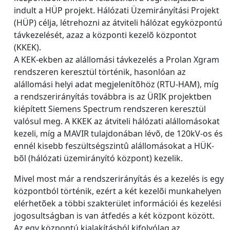
indult a HÜP projekt. Hálózati Üzemirányítási Projekt
(HÜP) célja, létrehozni az átviteli hálózat egyközpontú
távkezelését, azaz a központi kezelõ központot
(KKEK).
A KEK-ekben az alállomási távkezelés a Prolan Xgram
rendszeren keresztül történik, hasonlóan az
alállomási helyi adat megjelenítõhöz (RTU-HAM), míg
a rendszerirányítás továbbra is az ÜRIK projektben
kiépített Siemens Spectrum rendszeren keresztül
valósul meg. A KKEK az átviteli hálózati alállomásokat
kezeli, míg a MAVIR tulajdonában lévõ, de 120kV-os és
ennél kisebb feszültségszintû alállomásokat a HÜK-
bõl (hálózati üzemirányító központ) kezelik.
Mivel most már a rendszerirányítás és a kezelés is egy
központból történik, ezért a két kezelõi munkahelyen
elérhetõek a többi szakterület információi és kezelési
jogosultságban is van átfedés a két központ között.
Az egy központú kialakításból kifolyólag az