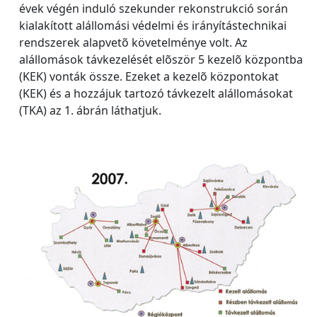
évek végén induló szekunder rekonstrukció során
kialakított alállomási védelmi és irányítástechnikai
rendszerek alapvetõ követelménye volt. Az
alállomások távkezelését elõször 5 kezelõ központba
(KEK) vonták össze. Ezeket a kezelõ központokat
(KEK) és a hozzájuk tartozó távkezelt alállomásokat
(TKA) az 1. ábrán láthatjuk.