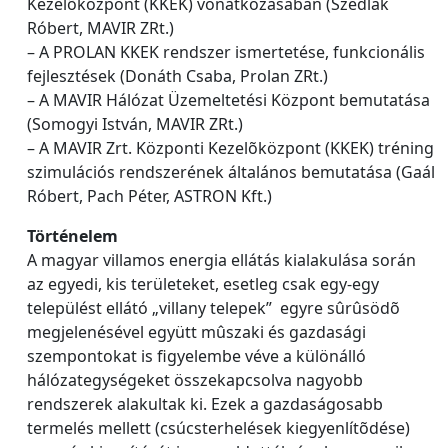
Kezelõközpont (KKEK) vonatkozásában (Szedlák
Róbert, MAVIR ZRt.)
– A PROLAN KKEK rendszer ismertetése, funkcionális
fejlesztések (Donáth Csaba, Prolan ZRt.)
– A MAVIR Hálózat Üzemeltetési Központ bemutatása
(Somogyi István, MAVIR ZRt.)
– A MAVIR Zrt. Központi Kezelõközpont (KKEK) tréning
szimulációs rendszerének általános bemutatása (Gaál
Róbert, Pach Péter, ASTRON Kft.)
Történelem
A magyar villamos energia ellátás kialakulása során
az egyedi, kis területeket, esetleg csak egy-egy
települést ellátó „villany telepek” egyre sûrûsödõ
megjelenésével együtt mûszaki és gazdasági
szempontokat is figyelembe véve a különálló
hálózategységeket összekapcsolva nagyobb
rendszerek alakultak ki. Ezek a gazdaságosabb
termelés mellett (csúcsterhelések kiegyenlítõdése)