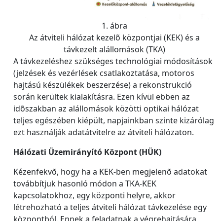
1. ábra
Az átviteli hálózat kezelõ központjai (KEK) és a
távkezelt alállomások (TKA)
A távkezeléshez szükséges technológiai módosítások
(jelzések és vezérlések csatlakoztatása, motoros
hajtású készülékek beszerzése) a rekonstrukció
során kerültek kialakításra. Ezen kívül ebben az
idõszakban az alállomások közötti optikai hálózat
teljes egészében kiépült, napjainkban szinte kizárólag
ezt használják adatátvitelre az átviteli hálózaton.
Hálózati Üzemirányító Központ (HÜK)
Kézenfekvõ, hogy ha a KEK-ben megjelenõ adatokat
továbbítjuk hasonló módon a TKA-KEK
kapcsolatokhoz, egy központi helyre, akkor
létrehozható a teljes átviteli hálózat távkezelése egy
központból. Ennek a feladatnak a végrehajtására