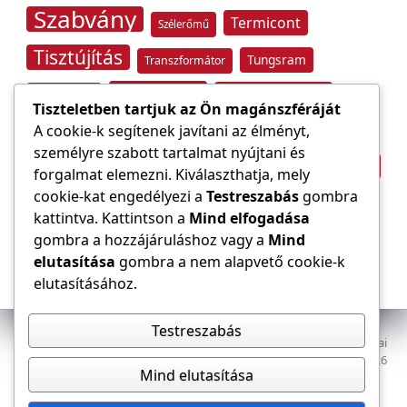
Szabvány
Termicont
Szélerőmű
Tisztújítás
Tungsram
Transzformátor
Tűzvédelem
Villamos energia
Túlfeszültség
Tiszteletben tartjuk az Ön magánszféráját
Villámvédelem
A cookie-k segítenek javítani az élményt,
személyre szabott tartalmat nyújtani és
Világítástechnika
Áramfogyasztás
forgalmat elemezni. Kiválaszthatja, mely
Építőipar
cookie-kat engedélyezi a
Testreszabás
gombra
Áramszolgáltató
átviteli hálózat
kattintva. Kattintson a
Mind elfogadása
gombra a hozzájáruláshoz vagy a
Mind
elutasítása
gombra a nem alapvető cookie-k
elutasításához.
Testreszabás
Az E-VILLAMOS szaklap a Magyar Mérnöki Kamara Elektrotechnikai
Tagozatának lapja. Minden jog fenntartva, © 2009–2026
Mind elutasítása