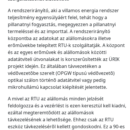
A rendszerirányító, aki a villamos energia rendszer
teljesítmény egyensúlyáért felel, tehát hogy a
pillanatnyi fogyasztás, megegyezzen a pillanatnyi
termeléssel és az importtal. A rendszerirányító
központba az adatokat az alállomásokra illetve
erõmûvekbe telepített RTU-k szolgáltatják. A központ
és az egyes erõmûvek és alállomások közötti
adatátviteli útvonalakat is korszerûsítették az ÜRIK
projekt idején. Ez általában távvezetéken a
védõvezetõbe szerelt (OPGW típusú védõvezetõ)
optikai szálon történõ adatátvitel vagy pedig
mikrohullámú kapcsolat kiépítését jelentette.
A mivel az RTU az alállomás minden jelzését
feldolgozza és a vezérlést is ezen keresztül kell kiadni,
ezáltal megteremtõdött az alállomások
távkezelésének a lehetõsége. Ehhez csak az RTU
eszköz távkezelésérõl kellett gondoskodni. Ez a 90-es