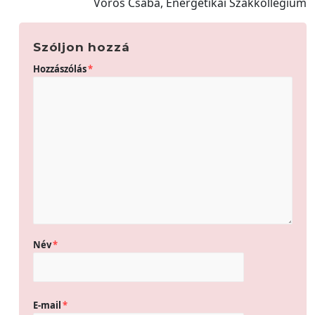
Vörös Csaba, Energetikai Szakkollégium
Szóljon hozzá
Hozzászólás
*
Név
*
E-mail
*