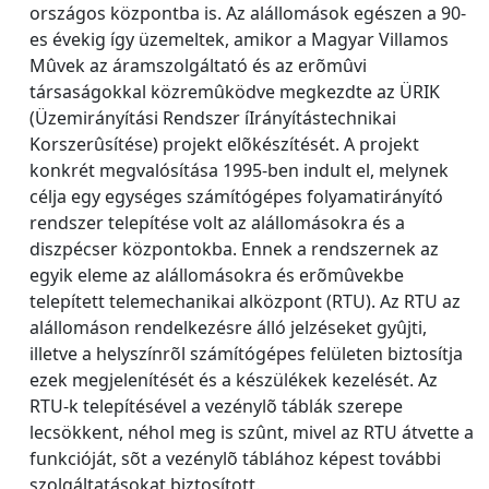
országos központba is. Az alállomások egészen a 90-
es évekig így üzemeltek, amikor a Magyar Villamos
Mûvek az áramszolgáltató és az erõmûvi
társaságokkal közremûködve megkezdte az ÜRIK
(Üzemirányítási Rendszer íIrányítástechnikai
Korszerûsítése) projekt elõkészítését. A projekt
konkrét megvalósítása 1995-ben indult el, melynek
célja egy egységes számítógépes folyamatirányító
rendszer telepítése volt az alállomásokra és a
diszpécser központokba. Ennek a rendszernek az
egyik eleme az alállomásokra és erõmûvekbe
telepített telemechanikai alközpont (RTU). Az RTU az
alállomáson rendelkezésre álló jelzéseket gyûjti,
illetve a helyszínrõl számítógépes felületen biztosítja
ezek megjelenítését és a készülékek kezelését. Az
RTU-k telepítésével a vezénylõ táblák szerepe
lecsökkent, néhol meg is szûnt, mivel az RTU átvette a
funkcióját, sõt a vezénylõ táblához képest további
szolgáltatásokat biztosított.