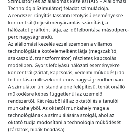
Szimulátor) és az alállomás kezelési (ATS – Alállomási
Technológia Szimulátor) feladat szimulációja.
A rendszerirányítás lassabb lefolyású eseményekre
koncentrál (teljesítményáramlás számítás), a
hálózatot gráfként látja, az idõfelbontása másodperc-
perc nagyságrendû.
Az alállomási kezelés ezzel szemben a villamos
technológiát alkotóelemeiként látja (megszakító,
szakaszoló, transzformátor) részletes kapcsolási
modellben. Gyors lefolyású hálózati eseményekre
koncentrál (zárlat, kapcsolás, védelmi mûködés) idõ
felbontása milliszekundumos nagyságrendben van.
A szimulátor ún. stand alone felépítésû, tehát önálló
mûködésre képes függetlenül az üzemelõ
rendszertõl. Két részbõl áll az oktatói és a tanulói
munkahelybõl. Az oktatói munkahely maga a
technológiának a szimulálására szolgál, ahol az
oktató tudja módosítani a technológia mûködését
(zárlatok, hibák beadása).