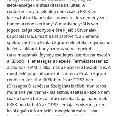
illetékességek is átalakításra kerültek. A
rendszerirányító jelenleg nem csak a KKEK-en
keresztül tud kapcsolási mûveletet kezdeményezni,
hanem a rendszerirányító munkahelyrõl is van
jogosultsága bizonyos elõre kijelölt útvonalak
kapcsolására. Emiatt a két szoftvert, a Siemens
spekturmot és a Prolan Xgram felületeket egymáshoz
kellett alakítani, hogy azonos sémaképeket
tartalmazzanak. Így egy esetleges üzemzavar esetén
a KEK-bõl is lehetséges a kezelés. Természetesen az
alállomási HAM is alkalmas a kezelésre továbbra is. A
megfelelõ jogosultságokat szintén a Prolan Xgram
rendszer kezeli. A KKEK-ben és az ODSZ-ben
(Országos Diszpécser Szolgálat) is több monitoros
munkahelyek vannak kialakítva, ezáltal a kezelõ nem
csak a hozzá tartozó információkat látja, hanem pl.
KKEK-ben látható az ODSZ sémája és viszont, ezen
kívül egyéb információk megjelenítésére is van