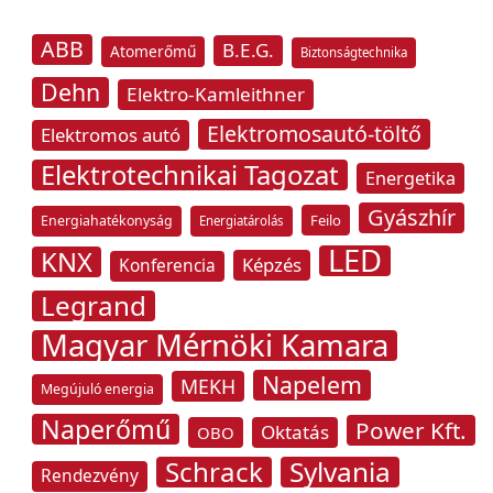
ABB
B.E.G.
Atomerőmű
Biztonságtechnika
Dehn
Elektro-Kamleithner
Elektromosautó-töltő
Elektromos autó
Elektrotechnikai Tagozat
Energetika
Gyászhír
Feilo
Energiahatékonyság
Energiatárolás
LED
KNX
Képzés
Konferencia
Legrand
Magyar Mérnöki Kamara
Napelem
MEKH
Megújuló energia
Naperőmű
Power Kft.
Oktatás
OBO
Schrack
Sylvania
Rendezvény