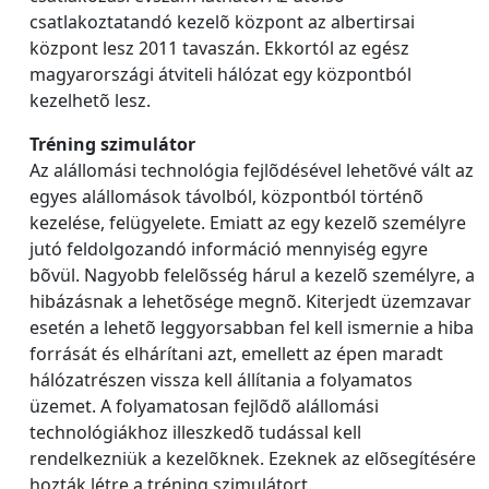
csatlakoztatandó kezelõ központ az albertirsai
központ lesz 2011 tavaszán. Ekkortól az egész
magyarországi átviteli hálózat egy központból
kezelhetõ lesz.
Tréning szimulátor
Az alállomási technológia fejlõdésével lehetõvé vált az
egyes alállomások távolból, központból történõ
kezelése, felügyelete. Emiatt az egy kezelõ személyre
jutó feldolgozandó információ mennyiség egyre
bõvül. Nagyobb felelõsség hárul a kezelõ személyre, a
hibázásnak a lehetõsége megnõ. Kiterjedt üzemzavar
esetén a lehetõ leggyorsabban fel kell ismernie a hiba
forrását és elhárítani azt, emellett az épen maradt
hálózatrészen vissza kell állítania a folyamatos
üzemet. A folyamatosan fejlõdõ alállomási
technológiákhoz illeszkedõ tudással kell
rendelkezniük a kezelõknek. Ezeknek az elõsegítésére
hozták létre a tréning szimulátort.