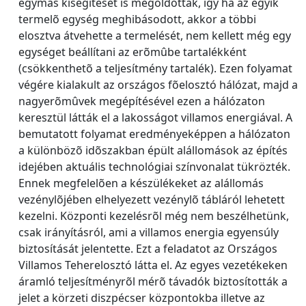
egymás kisegítését is megoldották, így ha az egyik
termelõ egység meghibásodott, akkor a többi
elosztva átvehette a termelését, nem kellett még egy
egységet beállítani az erõmûbe tartalékként
(csökkenthetõ a teljesítmény tartalék). Ezen folyamat
végére kialakult az országos fõelosztó hálózat, majd a
nagyerõmûvek megépítésével ezen a hálózaton
keresztül látták el a lakosságot villamos energiával. A
bemutatott folyamat eredményeképpen a hálózaton
a különbözõ idõszakban épült alállomások az építés
idejében aktuális technológiai színvonalat tükrözték.
Ennek megfelelõen a készülékeket az alállomás
vezénylõjében elhelyezett vezénylõ tábláról lehetett
kezelni. Központi kezelésrõl még nem beszélhetünk,
csak irányításról, ami a villamos energia egyensúly
biztosítását jelentette. Ezt a feladatot az Országos
Villamos Teherelosztó látta el. Az egyes vezetékeken
áramló teljesítményrõl mérõ távadók biztosították a
jelet a körzeti diszpécser központokba illetve az