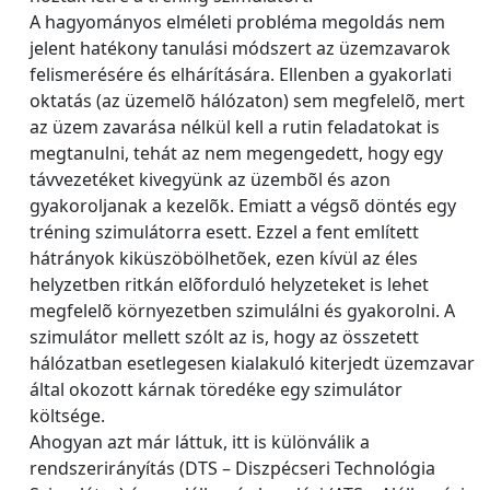
A hagyományos elméleti probléma megoldás nem
jelent hatékony tanulási módszert az üzemzavarok
felismerésére és elhárítására. Ellenben a gyakorlati
oktatás (az üzemelõ hálózaton) sem megfelelõ, mert
az üzem zavarása nélkül kell a rutin feladatokat is
megtanulni, tehát az nem megengedett, hogy egy
távvezetéket kivegyünk az üzembõl és azon
gyakoroljanak a kezelõk. Emiatt a végsõ döntés egy
tréning szimulátorra esett. Ezzel a fent említett
hátrányok kiküszöbölhetõek, ezen kívül az éles
helyzetben ritkán elõforduló helyzeteket is lehet
megfelelõ környezetben szimulálni és gyakorolni. A
szimulátor mellett szólt az is, hogy az összetett
hálózatban esetlegesen kialakuló kiterjedt üzemzavar
által okozott kárnak töredéke egy szimulátor
költsége.
Ahogyan azt már láttuk, itt is különválik a
rendszerirányítás (DTS – Diszpécseri Technológia