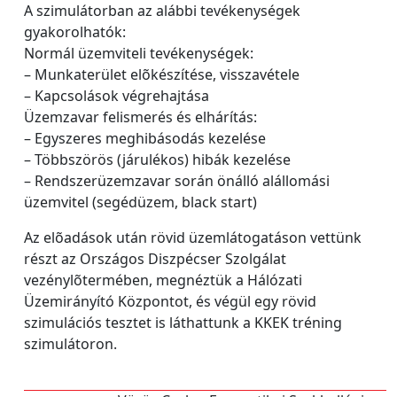
A szimulátorban az alábbi tevékenységek
gyakorolhatók:
Normál üzemviteli tevékenységek:
– Munkaterület elõkészítése, visszavétele
– Kapcsolások végrehajtása
Üzemzavar felismerés és elhárítás:
– Egyszeres meghibásodás kezelése
– Többszörös (járulékos) hibák kezelése
– Rendszerüzemzavar során önálló alállomási
üzemvitel (segédüzem, black start)
Az elõadások után rövid üzemlátogatáson vettünk
részt az Országos Diszpécser Szolgálat
vezénylõtermében, megnéztük a Hálózati
Üzemirányító Központot, és végül egy rövid
szimulációs tesztet is láthattunk a KKEK tréning
szimulátoron.