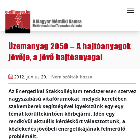
Üzemanyag 2050 – A hajtóanyagok
jövője, a jövő hajtóanyagai
2012. június 29.
Nem szóltak hozzá
Az Energetikai Szakkollégium rendszeresen szervez
nagyszabású vitafórumokat, melyek keretében
szakemberek segítségével igyekszünk egy-egy
témát körültekintően körbejárni. Idén egy
rendkívül aktuális kérdéskört választottunk, a
közlekedés jövőbeli energetikájának felmerülő
problémáit.