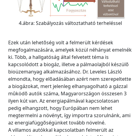
4.ábra: Szabályozás változtatható terheléssel
Ezek után lehetõség volt a felmerült kérdések
megfogalmazására, amelyek közül néhányat emelnék
ki. Több, a hallgatóság által felvetett téma is
kapcsolódott a biogáz, illetve a pálmaolajból készülõ
bioüzemanyag alkalmazásához. Dr. Leveles László
elmondta, hogy elõadásában azért nem szerepeltette
a biogázokat, mert jelenleg elhanyagolható a gázzal
mûködõ autók száma, Magyarországon összesen 3
ilyen kút van. Az energiapálmával kapcsolatosan
pedig elhangzott, hogy Európában nem lehet
megtermelni a növényt, így importra szorulnánk, ami
az energiafüggõségünket tovább növelné.
A villamos autókkal kapcsolatban felmerült az