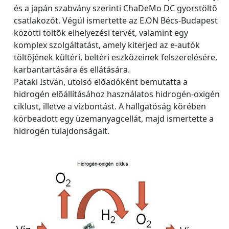
és a japán szabvány szerinti ChaDeMo DC gyorstöltõ
csatlakozót. Végül ismertette az E.ON Bécs-Budapest
közötti töltõk elhelyezési tervét, valamint egy
komplex szolgáltatást, amely kiterjed az e-autók
töltõjének kültéri, beltéri eszközeinek felszerelésére,
karbantartására és ellátására.
Pataki István, utolsó elõadóként bemutatta a
hidrogén elõállításához használatos hidrogén-oxigén
ciklust, illetve a vízbontást. A hallgatóság körében
körbeadott egy üzemanyagcellát, majd ismertette a
hidrogén tulajdonságait.