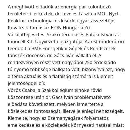
A meghívott elõadók az energiaipar különbözõ
területeirõl érkeztek. dr. Leveles László a MOL Nyrt.
Reaktor technológiai és kísérleti gyártásvezetõje,
Kovalcsik Tamás az E.ON Hungária Zrt.
Vállalatfejlesztési Szakreferense és Pataki István az
Innocell Kft. Ügyvezetõ igazgatója. Az est moderátori
teendõit a BME Energetikai Gépek és Rendszerek
tanszék docense, dr. Gács Iván vállalta el. A
rendezvényen részt vett nagyjából 250 érdeklõdõ
túlnyomó többsége hallgató volt, bizonyítva azt, hogy
a téma aktuális és a fiatalság számára is kiemelt
jelentõséggel bír.
Vörös Csaba, a Szakkollégium elnöke rövid
köszöntése után dr. Gács Iván problémafelvetõ
elõadása következett, melyben ismertette a
közlekedés fontosságát, illetve jelenlegi nehézségeit.
Kiemelte, hogy az üzemanyagárak folyamatos
emelkedése és a közlekedés környezeti hatásai miatt