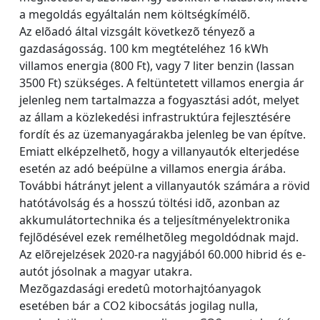
a megoldás egyáltalán nem költségkímélõ.
Az elõadó által vizsgált következõ tényezõ a
gazdaságosság. 100 km megtételéhez 16 kWh
villamos energia (800 Ft), vagy 7 liter benzin (lassan
3500 Ft) szükséges. A feltüntetett villamos energia ár
jelenleg nem tartalmazza a fogyasztási adót, melyet
az állam a közlekedési infrastruktúra fejlesztésére
fordít és az üzemanyagárakba jelenleg be van építve.
Emiatt elképzelhetõ, hogy a villanyautók elterjedése
esetén az adó beépülne a villamos energia árába.
További hátrányt jelent a villanyautók számára a rövid
hatótávolság és a hosszú töltési idõ, azonban az
akkumulátortechnika és a teljesítményelektronika
fejlõdésével ezek remélhetõleg megoldódnak majd.
Az elõrejelzések 2020-ra nagyjából 60.000 hibrid és e-
autót jósolnak a magyar utakra.
Mezõgazdasági eredetû motorhajtóanyagok
esetében bár a CO2 kibocsátás jogilag nulla,