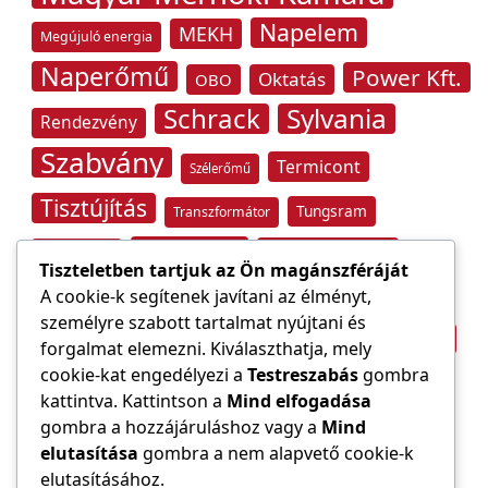
Napelem
MEKH
Megújuló energia
Naperőmű
Power Kft.
Oktatás
OBO
Schrack
Sylvania
Rendezvény
Szabvány
Termicont
Szélerőmű
Tisztújítás
Tungsram
Transzformátor
Tűzvédelem
Villamos energia
Túlfeszültség
Tiszteletben tartjuk az Ön magánszféráját
Villámvédelem
A cookie-k segítenek javítani az élményt,
személyre szabott tartalmat nyújtani és
Világítástechnika
Áramfogyasztás
forgalmat elemezni. Kiválaszthatja, mely
Építőipar
cookie-kat engedélyezi a
Testreszabás
gombra
Áramszolgáltató
átviteli hálózat
kattintva. Kattintson a
Mind elfogadása
gombra a hozzájáruláshoz vagy a
Mind
elutasítása
gombra a nem alapvető cookie-k
elutasításához.