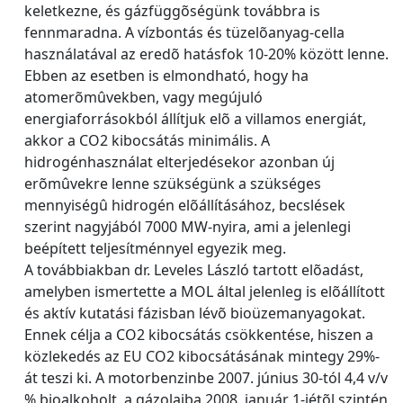
keletkezne, és gázfüggõségünk továbbra is
fennmaradna. A vízbontás és tüzelõanyag-cella
használatával az eredõ hatásfok 10-20% között lenne.
Ebben az esetben is elmondható, hogy ha
atomerõmûvekben, vagy megújuló
energiaforrásokból állítjuk elõ a villamos energiát,
akkor a CO2 kibocsátás minimális. A
hidrogénhasználat elterjedésekor azonban új
erõmûvekre lenne szükségünk a szükséges
mennyiségû hidrogén elõállításához, becslések
szerint nagyjából 7000 MW-nyira, ami a jelenlegi
beépített teljesítménnyel egyezik meg.
A továbbiakban dr. Leveles László tartott elõadást,
amelyben ismertette a MOL által jelenleg is elõállított
és aktív kutatási fázisban lévõ bioüzemanyagokat.
Ennek célja a CO2 kibocsátás csökkentése, hiszen a
közlekedés az EU CO2 kibocsátásának mintegy 29%-
át teszi ki. A motorbenzinbe 2007. június 30-tól 4,4 v/v
% bioalkoholt, a gázolajba 2008. január 1-jétõl szintén