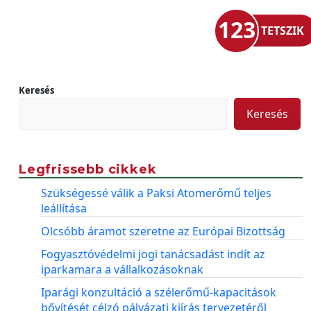
123
TETSZIK
Keresés
Keresés
Legfrissebb cikkek
Szükségessé válik a Paksi Atomerőmű teljes
leállítása
Olcsóbb áramot szeretne az Európai Bizottság
Fogyasztóvédelmi jogi tanácsadást indít az
iparkamara a vállalkozásoknak
Iparági konzultáció a szélerőmű-kapacitások
bővítését célzó pályázati kiírás tervezetéről