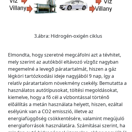
3.ábra: Hidrogén-oxigén ciklus
Elmondta, hogy szeretné megcáfolni azt a tévhitet,
mely szerint az autókból eltávozó vízgõz nagyban
megemelné a levegõ páratartalmát, hiszen a gáz
légköri tartózkodási ideje nagyjából 9 nap, így a
relatív páratartalom növekmény csekély. Bemutatta a
használatos autótípusokat, töltési megoldásokat,
kiemelve, hogy a fõ cél a vízbontással történõ
elõállítás a metán használata helyett, hiszen, ezáltal
esélyünk van a CO2 emisszió, illetve az
energiafüggõség csökkentésére, valamint megújuló
energiaforrások használatára. Számításai szerint, ha