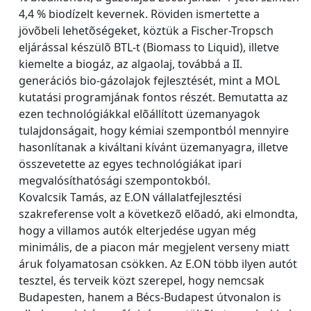
4,4 % biodízelt kevernek. Röviden ismertette a
jövõbeli lehetõségeket, köztük a Fischer-Tropsch
eljárással készülõ BTL-t (Biomass to Liquid), illetve
kiemelte a biogáz, az algaolaj, továbbá a II.
generációs bio-gázolajok fejlesztését, mint a MOL
kutatási programjának fontos részét. Bemutatta az
ezen technológiákkal elõállított üzemanyagok
tulajdonságait, hogy kémiai szempontból mennyire
hasonlítanak a kiváltani kívánt üzemanyagra, illetve
összevetette az egyes technológiákat ipari
megvalósíthatósági szempontokból.
Kovalcsik Tamás, az E.ON vállalatfejlesztési
szakreferense volt a következõ elõadó, aki elmondta,
hogy a villamos autók elterjedése ugyan még
minimális, de a piacon már megjelent verseny miatt
áruk folyamatosan csökken. Az E.ON több ilyen autót
tesztel, és terveik közt szerepel, hogy nemcsak
Budapesten, hanem a Bécs-Budapest útvonalon is