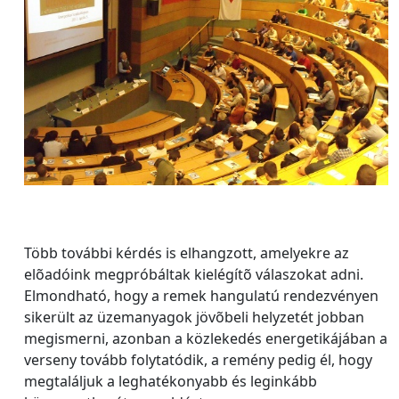
Több további kérdés is elhangzott, amelyekre az
elõadóink megpróbáltak kielégítõ válaszokat adni.
Elmondható, hogy a remek hangulatú rendezvényen
sikerült az üzemanyagok jövõbeli helyzetét jobban
megismerni, azonban a közlekedés energetikájában a
verseny tovább folytatódik, a remény pedig él, hogy
megtaláljuk a leghatékonyabb és leginkább