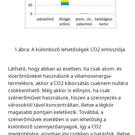
1.ábra: A különbözõ lehetõségek CO2 emissziója
Látható, hogy abban az esetben, ha csak atom- és
vízerõmûveket használunk a villamosenergia-
termelésre, akkor a CO2 kibocsátás csaknem nullára
csökkenthetõ. Még akkor is elõnyös, ha csak
szénerõmûvet használunk, hiszen a szennyezés a
városoktól távol koncentráltan, illetve a légkör
magasabb pontjain keletkezik. Továbbá, a
szénerõmûvek esetében is van lehetõség a
különbözõ szennyezõanyagok, így a CO2
megkötésére, azonban így csökken a hatásfok, illetve