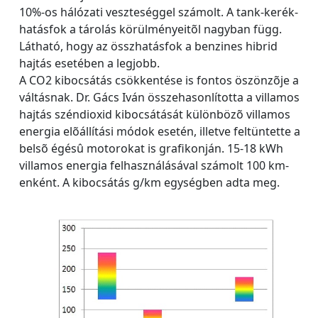
10%-os hálózati veszteséggel számolt. A tank-kerék-
hatásfok a tárolás körülményeitõl nagyban függ.
Látható, hogy az összhatásfok a benzines hibrid
hajtás esetében a legjobb.
A CO2 kibocsátás csökkentése is fontos öszönzõje a
váltásnak. Dr. Gács Iván összehasonlította a villamos
hajtás széndioxid kibocsátását különbözõ villamos
energia elõállítási módok esetén, illetve feltüntette a
belsõ égésû motorokat is grafikonján. 15-18 kWh
villamos energia felhasználásával számolt 100 km-
enként. A kibocsátás g/km egységben adta meg.