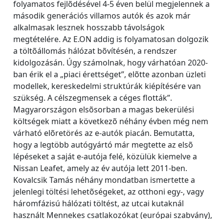
folyamatos fejlõdésével 4-5 éven belül megjelennek a
második generációs villamos autók és azok már
alkalmasak lesznek hosszabb távolságok
megtételére. Az E.ON addig is folyamatosan dolgozik
a töltõállomás hálózat bõvítésén, a rendszer
kidolgozásán. Úgy számolnak, hogy várhatóan 2020-
ban érik el a „piaci érettséget”, elõtte azonban üzleti
modellek, kereskedelmi struktúrák kiépítésére van
szükség. A célszegmensek a céges flották”.
Magyarországon elsõsorban a magas bekerülési
költségek miatt a következõ néhány évben még nem
várható elõretörés az e-autók piacán. Bemutatta,
hogy a legtöbb autógyártó már megtette az elsõ
lépéseket a saját e-autója felé, közülük kiemelve a
Nissan Leafet, amely az év autója lett 2011-ben.
Kovalcsik Tamás néhány mondatban ismertette a
jelenlegi töltési lehetõségeket, az otthoni egy-, vagy
háromfázisú hálózati töltést, az utcai kutaknál
használt Mennekes csatlakozókat (európai szabvány),