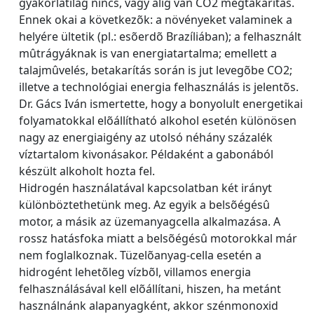
gyakorlatilag nincs, vagy alig van CO2 megtakarítás.
Ennek okai a következõk: a növényeket valaminek a
helyére ültetik (pl.: esõerdõ Brazíliában); a felhasznált
mûtrágyáknak is van energiatartalma; emellett a
talajmûvelés, betakarítás során is jut levegõbe CO2;
illetve a technológiai energia felhasználás is jelentõs.
Dr. Gács Iván ismertette, hogy a bonyolult energetikai
folyamatokkal elõállítható alkohol esetén különösen
nagy az energiaigény az utolsó néhány százalék
víztartalom kivonásakor. Példaként a gabonából
készült alkoholt hozta fel.
Hidrogén használatával kapcsolatban két irányt
különböztethetünk meg. Az egyik a belsõégésû
motor, a másik az üzemanyagcella alkalmazása. A
rossz hatásfoka miatt a belsõégésû motorokkal már
nem foglalkoznak. Tüzelõanyag-cella esetén a
hidrogént lehetõleg vízbõl, villamos energia
felhasználásával kell elõállítani, hiszen, ha metánt
használnánk alapanyagként, akkor szénmonoxid