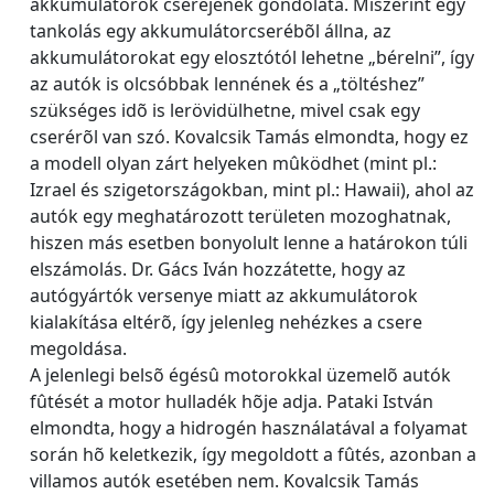
akkumulátorok cseréjének gondolata. Miszerint egy
tankolás egy akkumulátorcserébõl állna, az
akkumulátorokat egy elosztótól lehetne „bérelni”, így
az autók is olcsóbbak lennének és a „töltéshez”
szükséges idõ is lerövidülhetne, mivel csak egy
cserérõl van szó. Kovalcsik Tamás elmondta, hogy ez
a modell olyan zárt helyeken mûködhet (mint pl.:
Izrael és szigetországokban, mint pl.: Hawaii), ahol az
autók egy meghatározott területen mozoghatnak,
hiszen más esetben bonyolult lenne a határokon túli
elszámolás. Dr. Gács Iván hozzátette, hogy az
autógyártók versenye miatt az akkumulátorok
kialakítása eltérõ, így jelenleg nehézkes a csere
megoldása.
A jelenlegi belsõ égésû motorokkal üzemelõ autók
fûtését a motor hulladék hõje adja. Pataki István
elmondta, hogy a hidrogén használatával a folyamat
során hõ keletkezik, így megoldott a fûtés, azonban a
villamos autók esetében nem. Kovalcsik Tamás