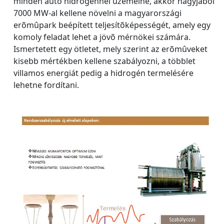
minden autó hidrogénnel üzemelne, akkor nagyjából
7000 MW-al kellene növelni a magyarországi
erõmûpark beépített teljesítõképességét, amely egy
komoly feladat lehet a jövõ mérnökei számára.
Ismertetett egy ötletet, mely szerint az erõmûveket
kisebb mértékben kellene szabályozni, a többlet
villamos energiát pedig a hidrogén termelésére
lehetne fordítani.