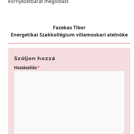
környezetbarát megoldást.
Fazekas Tibor
Energetikai Szakkollégium villamoskari alelnöke
Szóljon hozzá
Hozzászólás
*