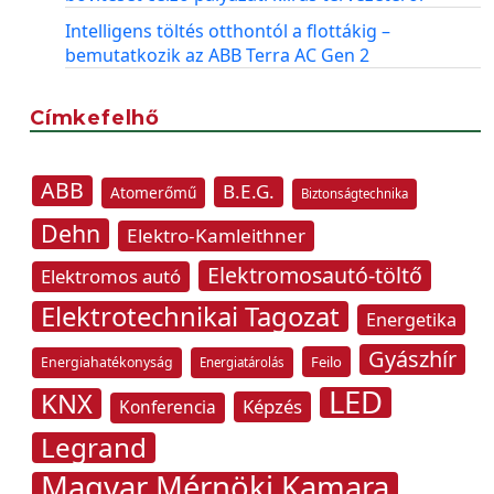
Intelligens töltés otthontól a flottákig –
bemutatkozik az ABB Terra AC Gen 2
Címkefelhő
ABB
B.E.G.
Atomerőmű
Biztonságtechnika
Dehn
Elektro-Kamleithner
Elektromosautó-töltő
Elektromos autó
Elektrotechnikai Tagozat
Energetika
Gyászhír
Feilo
Energiahatékonyság
Energiatárolás
LED
KNX
Képzés
Konferencia
Legrand
Magyar Mérnöki Kamara