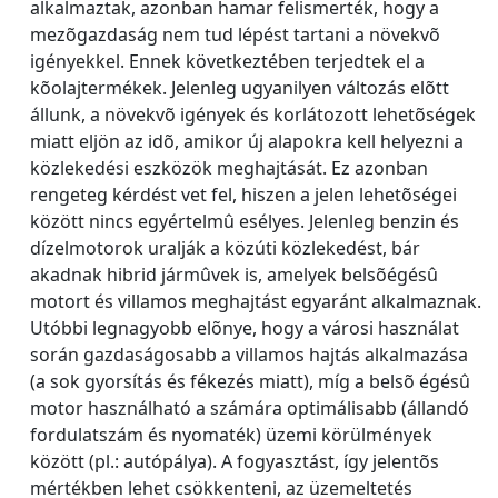
alkalmaztak, azonban hamar felismerték, hogy a
mezõgazdaság nem tud lépést tartani a növekvõ
igényekkel. Ennek következtében terjedtek el a
kõolajtermékek. Jelenleg ugyanilyen változás elõtt
állunk, a növekvõ igények és korlátozott lehetõségek
miatt eljön az idõ, amikor új alapokra kell helyezni a
közlekedési eszközök meghajtását. Ez azonban
rengeteg kérdést vet fel, hiszen a jelen lehetõségei
között nincs egyértelmû esélyes. Jelenleg benzin és
dízelmotorok uralják a közúti közlekedést, bár
akadnak hibrid jármûvek is, amelyek belsõégésû
motort és villamos meghajtást egyaránt alkalmaznak.
Utóbbi legnagyobb elõnye, hogy a városi használat
során gazdaságosabb a villamos hajtás alkalmazása
(a sok gyorsítás és fékezés miatt), míg a belsõ égésû
motor használható a számára optimálisabb (állandó
fordulatszám és nyomaték) üzemi körülmények
között (pl.: autópálya). A fogyasztást, így jelentõs
mértékben lehet csökkenteni, az üzemeltetés