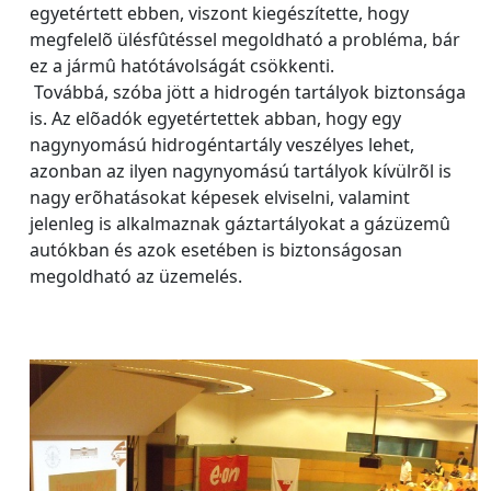
egyetértett ebben, viszont kiegészítette, hogy
megfelelõ ülésfûtéssel megoldható a probléma, bár
ez a jármû hatótávolságát csökkenti.
Továbbá, szóba jött a hidrogén tartályok biztonsága
is. Az elõadók egyetértettek abban, hogy egy
nagynyomású hidrogéntartály veszélyes lehet,
azonban az ilyen nagynyomású tartályok kívülrõl is
nagy erõhatásokat képesek elviselni, valamint
jelenleg is alkalmaznak gáztartályokat a gázüzemû
autókban és azok esetében is biztonságosan
megoldható az üzemelés.