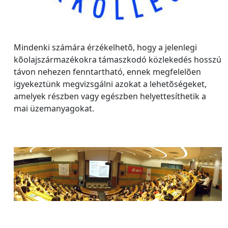
Mindenki számára érzékelhetõ, hogy a jelenlegi
kõolajszármazékokra támaszkodó közlekedés hosszú
távon nehezen fenntartható, ennek megfelelõen
igyekeztünk megvizsgálni azokat a lehetõségeket,
amelyek részben vagy egészben helyettesíthetik a
mai üzemanyagokat.