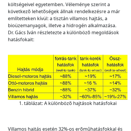
költségeivel egyetemben. Véleménye szerint a
következõ lehetõségek állnak rendelkezésre a már
említetteken kívül: a tisztán villamos hajtás, a
bioüzemanyagok, illetve a hidrogén alkalmazása.
Dr. Gács Iván részletezte a különbözõ megoldások
hatásfokait:
1. táblázat: A különbözõ hajtások hatásfokai
Villamos hajtás esetén 32%-os erõmûhatásfokkal és