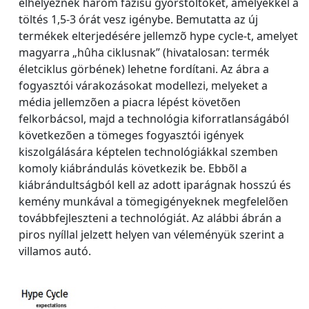
elhelyeznek három fázisú gyorstöltõket, amelyekkel a
töltés 1,5-3 órát vesz igénybe. Bemutatta az új
termékek elterjedésére jellemzõ hype cycle-t, amelyet
magyarra „hûha ciklusnak” (hivatalosan: termék
életciklus görbének) lehetne fordítani. Az ábra a
fogyasztói várakozásokat modellezi, melyeket a
média jellemzõen a piacra lépést követõen
felkorbácsol, majd a technológia kiforratlanságából
következõen a tömeges fogyasztói igények
kiszolgálására képtelen technológiákkal szemben
komoly kiábrándulás következik be. Ebbõl a
kiábrándultságból kell az adott iparágnak hosszú és
kemény munkával a tömegigényeknek megfelelõen
továbbfejleszteni a technológiát. Az alábbi ábrán a
piros nyíllal jelzett helyen van véleményük szerint a
villamos autó.