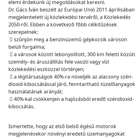
elemi érdekünk új megoldásokat keresni.
Dr. Gács Iván beszélt az Európai Unió 2011 áprilisában
megjelentetett új közlekedési tervérõl, a Közlekedés
2050-rõl. Ebben a következõ fõbb célkitûzések
szerepelnek:
 szûnjön meg a benzinüzemû gépkocsik városon
belüli forgalma;
 a városok között lebonyolított, 300 km feletti közúti
személy- és áruszállítás fele vasúti vagy vízi
közlekedési eszközzel történjen;
 a légitársaságok 40%-ra növeljék az alacsony szén-
dioxid-kibocsátással járó, fenntartható tüzelõanyagok
használatának arányát;
 40%-kal csökkenjen a hajózásból eredõ széndioxid-
kibocsátás.
Ismertette, hogy az elsõ belsõ égésû motorok
megjelenésekor növényi eredetû üzemanyagokat