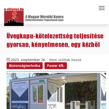
Üvegkapu-kötelezettség teljesítése
gyorsan, kényelmesen, egy kézből
2023. szeptember 26.
Nem szóltak hozzá
Biztonságtechnika
,
Power Kft.