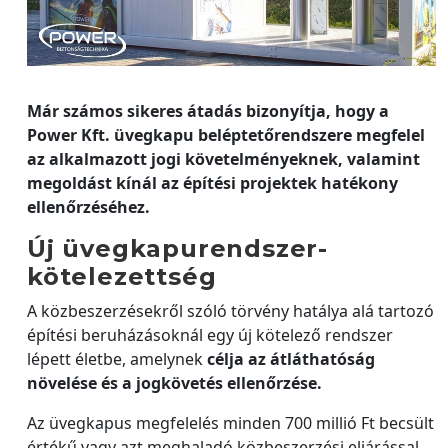
Már számos sikeres átadás bizonyítja, hogy a
Power Kft. üvegkapu beléptetőrendszere megfelel
az alkalmazott jogi követelményeknek, valamint
megoldást kínál az építési projektek hatékony
ellenőrzéséhez.
Új üvegkapurendszer-
kötelezettség
A közbeszerzésekről szóló törvény hatálya alá tartozó
építési beruházásoknál egy új kötelező rendszer
lépett életbe, amelynek
célja az átláthatóság
növelése és a jogkövetés ellenőrzése.
Az üvegkapus megfelelés minden 700 millió Ft becsült
értékű vagy azt meghaladó közbeszerzési eljárással