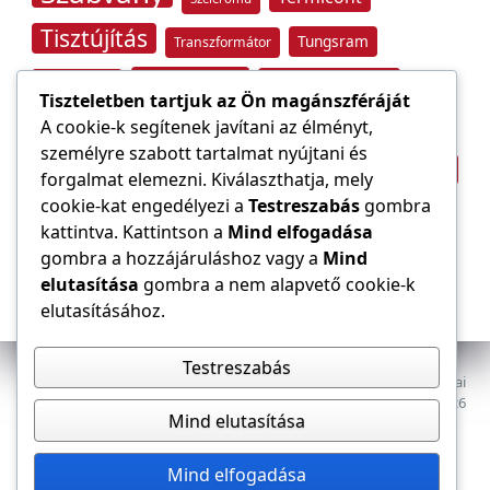
Tisztújítás
Tungsram
Transzformátor
Tűzvédelem
Villamos energia
Túlfeszültség
Tiszteletben tartjuk az Ön magánszféráját
Villámvédelem
A cookie-k segítenek javítani az élményt,
személyre szabott tartalmat nyújtani és
Világítástechnika
Áramfogyasztás
forgalmat elemezni. Kiválaszthatja, mely
Építőipar
cookie-kat engedélyezi a
Testreszabás
gombra
Áramszolgáltató
átviteli hálózat
kattintva. Kattintson a
Mind elfogadása
gombra a hozzájáruláshoz vagy a
Mind
elutasítása
gombra a nem alapvető cookie-k
elutasításához.
Testreszabás
Az E-VILLAMOS szaklap a Magyar Mérnöki Kamara Elektrotechnikai
Tagozatának lapja. Minden jog fenntartva, © 2009–2026
Mind elutasítása
Adatkezelés
Dokumentumok
Tagozat
Mind elfogadása