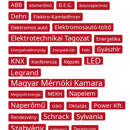
ABB
B.E.G.
Atomerőmű
Biztonságtechnika
Dehn
Elektro-Kamleithner
Elektromosautó-töltő
Elektromos autó
Elektrotechnikai Tagozat
Energetika
Gyászhír
Feilo
Energiahatékonyság
Energiatárolás
LED
KNX
Képzés
Konferencia
Legrand
Magyar Mérnöki Kamara
Napelem
MEKH
Megújuló energia
Naperőmű
Power Kft.
Oktatás
OBO
Schrack
Sylvania
Rendezvény
Szabvány
Termicont
Szélerőmű