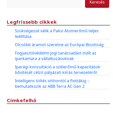
Keresés
Legfrissebb cikkek
Szükségessé válik a Paksi Atomerőmű teljes
leállítása
Olcsóbb áramot szeretne az Európai Bizottság
Fogyasztóvédelmi jogi tanácsadást indít az
iparkamara a vállalkozásoknak
Iparági konzultáció a szélerőmű-kapacitások
bővítését célzó pályázati kiírás tervezetéről
Intelligens töltés otthontól a flottákig –
bemutatkozik az ABB Terra AC Gen 2
Címkefelhő