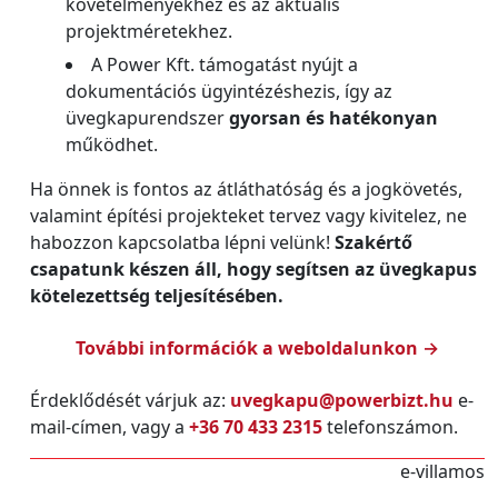
követelményekhez és az aktuális
projektméretekhez.
A Power Kft. támogatást nyújt a
dokumentációs ügyintézéshezis, így az
üvegkapurendszer
gyorsan és hatékonyan
működhet.
Ha önnek is fontos az átláthatóság és a jogkövetés,
valamint építési projekteket tervez vagy kivitelez, ne
habozzon kapcsolatba lépni velünk!
Szakértő
csapatunk készen áll, hogy segítsen az üvegkapus
kötelezettség teljesítésében.
További információk a weboldalunkon →
Érdeklődését várjuk az:
uvegkapu@powerbizt.hu
e-
mail-címen, vagy a
+36 70 433 2315
telefonszámon.
e-villamos