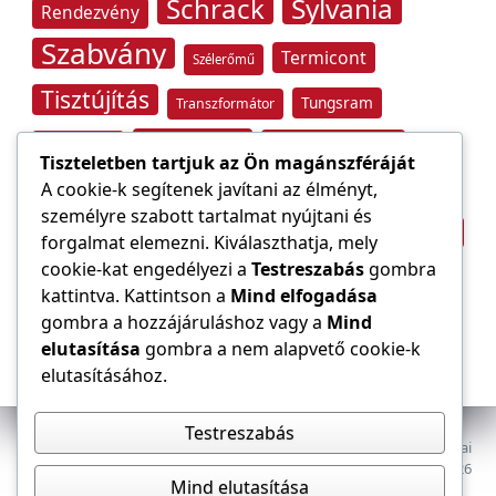
Schrack
Sylvania
Rendezvény
Szabvány
Termicont
Szélerőmű
Tisztújítás
Tungsram
Transzformátor
Tűzvédelem
Villamos energia
Túlfeszültség
Tiszteletben tartjuk az Ön magánszféráját
Villámvédelem
A cookie-k segítenek javítani az élményt,
személyre szabott tartalmat nyújtani és
Világítástechnika
Áramfogyasztás
forgalmat elemezni. Kiválaszthatja, mely
Építőipar
cookie-kat engedélyezi a
Testreszabás
gombra
Áramszolgáltató
átviteli hálózat
kattintva. Kattintson a
Mind elfogadása
gombra a hozzájáruláshoz vagy a
Mind
elutasítása
gombra a nem alapvető cookie-k
elutasításához.
Testreszabás
Az E-VILLAMOS szaklap a Magyar Mérnöki Kamara Elektrotechnikai
Tagozatának lapja. Minden jog fenntartva, © 2009–2026
Mind elutasítása