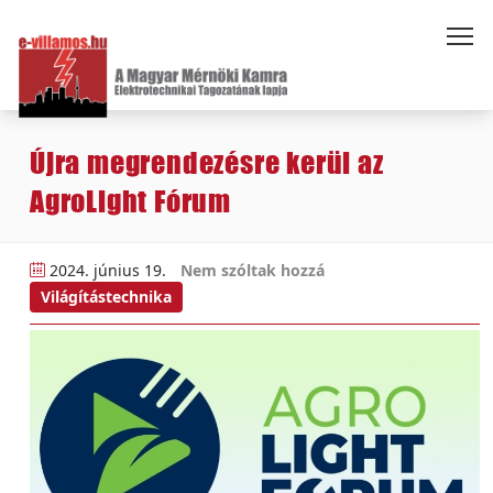
Újra megrendezésre kerül az
AgroLight Fórum
2024. június 19.
Nem szóltak hozzá
Világítástechnika