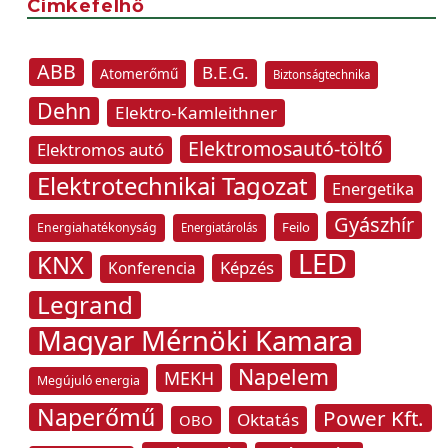
Címkefelhő
ABB
B.E.G.
Atomerőmű
Biztonságtechnika
Dehn
Elektro-Kamleithner
Elektromosautó-töltő
Elektromos autó
Elektrotechnikai Tagozat
Energetika
Gyászhír
Feilo
Energiahatékonyság
Energiatárolás
LED
KNX
Képzés
Konferencia
Legrand
Magyar Mérnöki Kamara
Napelem
MEKH
Megújuló energia
Naperőmű
Power Kft.
Oktatás
OBO