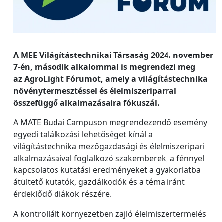
A MEE Világítástechnikai Társaság 2024. november
7-én, második alkalommal is megrendezi meg
az AgroLight Fórumot, amely a világítástechnika
növénytermesztéssel és élelmiszeriparral
összefüggő alkalmazásaira fókuszál.
A MATE Budai Campuson megrendezendő esemény
egyedi találkozási lehetőséget kínál a
világítástechnika mezőgazdasági és élelmiszeripari
alkalmazásaival foglalkozó szakemberek, a fénnyel
kapcsolatos kutatási eredményeket a gyakorlatba
átültető kutatók, gazdálkodók és a téma iránt
érdeklődő diákok részére.
A kontrollált környezetben zajló élelmiszertermelés