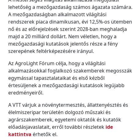
lehetőség a mezőgazdaság számos ágazata számára.
A mezőgazdaságban alkalmazott világítási
rendszerek piaca dinamikusan, évi 12,5%-os ütemben
nő és az előrejelzések szerint 2028-ban meghaladja
majd a 20 milliárd dollárt. Nem véletlen, hogy a
mezőgazdasági kutatások jelentős része a fény
szerepének feltérképezésére irányul.
Az AgroLight Fórum célja, hogy a világítási
alkalmazásokkal foglalkozó szakemberek megosszák
egymással tapasztalataikat és első kézből
értesüljenek a mezőgazdasági kutatások legújabb
eredményeiről.
A VTT várjuk a növénytermesztés, állattenyésztés és
élelmiszeripar területén dolgozó műszaki és
agrárszakemberek, egyetemi oktatók és kutatók
előadásjavaslatait, erről további részletek
ide
kattintva
érhetők el.