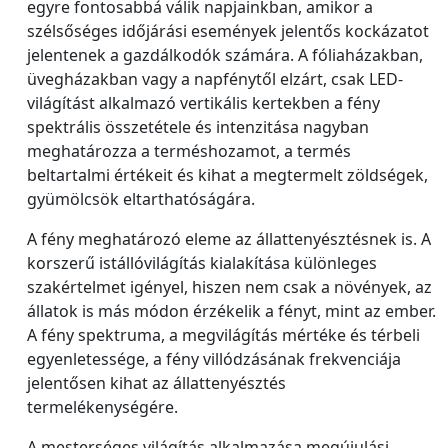
egyre fontosabbá válik napjainkban, amikor a
szélsőséges időjárási események jelentős kockázatot
jelentenek a gazdálkodók számára. A fóliaházakban,
üvegházakban vagy a napfénytől elzárt, csak LED-
világítást alkalmazó vertikális kertekben a fény
spektrális összetétele és intenzitása nagyban
meghatározza a terméshozamot, a termés
beltartalmi értékeit és kihat a megtermelt zöldségek,
gyümölcsök eltarthatóságára.
A fény meghatározó eleme az állattenyésztésnek is. A
korszerű istállóvilágítás kialakítása különleges
szakértelmet igényel, hiszen nem csak a növények, az
állatok is más módon érzékelik a fényt, mint az ember.
A fény spektruma, a megvilágítás mértéke és térbeli
egyenletessége, a fény villódzásának frekvenciája
jelentősen kihat az állattenyésztés
termelékenységére.
A mesterséges világítás alkalmazása megújulási