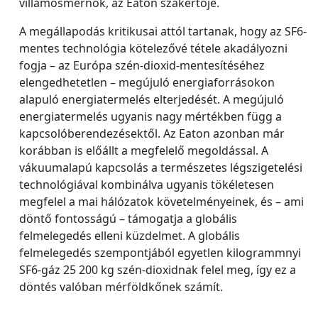
villamosmérnök, az Eaton szakértője.
A megállapodás kritikusai attól tartanak, hogy az SF6-
mentes technológia kötelezővé tétele akadályozni
fogja – az Európa szén-dioxid-mentesítéséhez
elengedhetetlen – megújuló energiaforrásokon
alapuló energiatermelés elterjedését. A megújuló
energiatermelés ugyanis nagy mértékben függ a
kapcsolóberendezésektől. Az Eaton azonban már
korábban is előállt a megfelelő megoldással. A
vákuumalapú kapcsolás a természetes légszigetelési
technológiával kombinálva ugyanis tökéletesen
megfelel a mai hálózatok követelményeinek, és – ami
döntő fontosságú – támogatja a globális
felmelegedés elleni küzdelmet. A globális
felmelegedés szempontjából egyetlen kilogrammnyi
SF6-gáz 25 200 kg szén-dioxidnak felel meg, így ez a
döntés valóban mérföldkőnek számít.