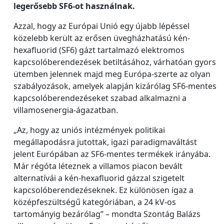
legerősebb SF6-ot használnak.
Azzal, hogy az Európai Unió egy újabb lépéssel
közelebb került az erősen üvegházhatású kén-
hexafluorid (SF6) gázt tartalmazó elektromos
kapcsolóberendezések betiltásához, várhatóan gyors
ütemben jelennek majd meg Európa-szerte az olyan
szabályozások, amelyek alapján kizárólag SF6-mentes
kapcsolóberendezéseket szabad alkalmazni a
villamosenergia-ágazatban.
„Az, hogy az uniós intézmények politikai
megállapodásra jutottak, igazi paradigmaváltást
jelent Európában az SF6-mentes termékek irányába.
Már régóta léteznek a villamos piacon bevált
alternatívái a kén-hexafluorid gázzal szigetelt
kapcsolóberendezéseknek. Ez különösen igaz a
középfeszültségű kategóriában, a 24 kV-os
tartományig bezárólag” – mondta Szontág Balázs