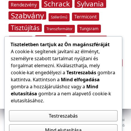
Schrack
Sylvania
Rendezvény
Szabvány
Termicont
Szélerőmű
Tisztújítás
Tungsram
Transzformátor
Tűzvédelem
Villamos energia
Túlfeszültség
Tiszteletben tartjuk az Ön magánszféráját
Villámvédelem
A cookie-k segítenek javítani az élményt,
személyre szabott tartalmat nyújtani és
Világítástechnika
Áramfogyasztás
forgalmat elemezni. Kiválaszthatja, mely
Építőipar
cookie-kat engedélyezi a
Testreszabás
gombra
Áramszolgáltató
átviteli hálózat
kattintva. Kattintson a
Mind elfogadása
gombra a hozzájáruláshoz vagy a
Mind
elutasítása
gombra a nem alapvető cookie-k
elutasításához.
Testreszabás
Az E-VILLAMOS szaklap a Magyar Mérnöki Kamara Elektrotechnikai
Tagozatának lapja. Minden jog fenntartva, © 2009–2026
Mind elutasítása