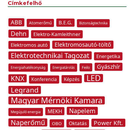
Címkefelhő
ABB
B.E.G.
Atomerőmű
Biztonságtechnika
Dehn
Elektro-Kamleithner
Elektromosautó-töltő
Elektromos autó
Elektrotechnikai Tagozat
Energetika
Gyászhír
Feilo
Energiahatékonyság
Energiatárolás
LED
KNX
Képzés
Konferencia
Legrand
Magyar Mérnöki Kamara
Napelem
MEKH
Megújuló energia
Naperőmű
Power Kft.
Oktatás
OBO