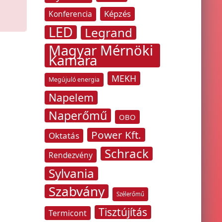
Képzés
Konferencia
LED
Legrand
Magyar Mérnöki
Kamara
MEKH
Megújuló energia
Napelem
Naperőmű
OBO
Power Kft.
Oktatás
Schrack
Rendezvény
Sylvania
Szabvány
Szélerőmű
Tisztújítás
Termicont