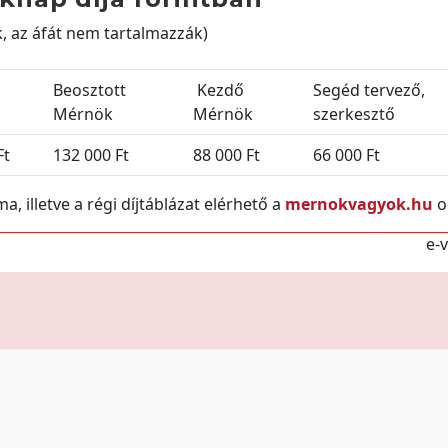
k, az áfát nem tartalmazzák)
Beosztott
Kezdő
Segéd tervező,
Mérnök
Mérnök
szerkesztő
Ft
132 000 Ft
88 000 Ft
66 000 Ft
a, illetve a régi díjtáblázat elérhető a
mernokvagyok.hu
o
e-