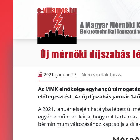
Új mérnöki díjszabás l
2021. január 27.
Nem szóltak hozzá
Az MMK elnöksége egyhangú támogatássa
előterjesztést. Az új díjszabás január 1-tő
A 2021. január elsején hatályba lépett új
egyértelműbben leírja, hogy mit tartalmaz.
bérminimum változásához kapcsolja a díja
Mérnök