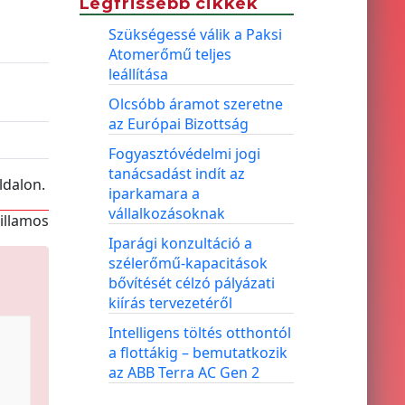
Legfrissebb cikkek
Szükségessé válik a Paksi
Atomerőmű teljes
leállítása
Olcsóbb áramot szeretne
az Európai Bizottság
Fogyasztóvédelmi jogi
tanácsadást indít az
ldalon.
iparkamara a
vállalkozásoknak
villamos
Iparági konzultáció a
szélerőmű-kapacitások
bővítését célzó pályázati
kiírás tervezetéről
Intelligens töltés otthontól
a flottákig – bemutatkozik
az ABB Terra AC Gen 2