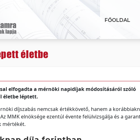
FŐOLDAL
épett életbe
l elfogadta a mérnöki napidíjak módosításáról szóló
l életbe léptett.
 mérnöki díjszabás nemcsak értékkövető, hanem a korábbiak
 Az MMK elnöksége ezentúl évente felülvizsgálja és a garant
k mértékét.
nap díja forintban