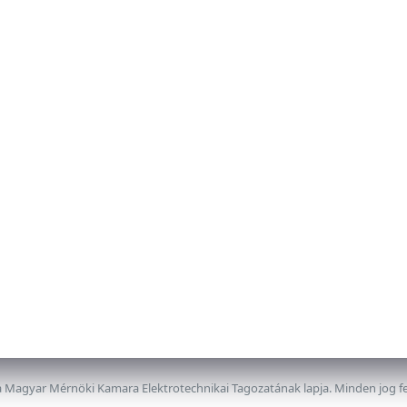
 Magyar Mérnöki Kamara Elektrotechnikai Tagozatának lapja. Minden jog f