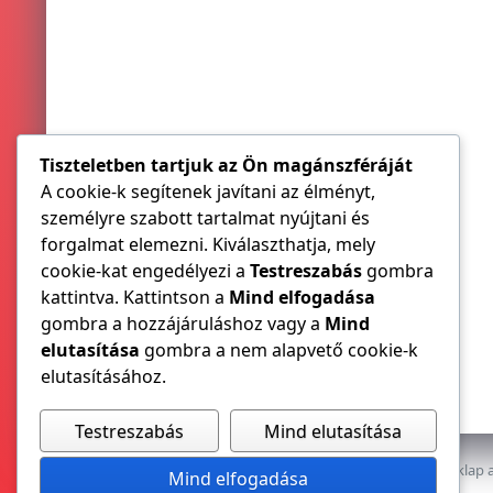
Tiszteletben tartjuk az Ön magánszféráját
A cookie-k segítenek javítani az élményt,
személyre szabott tartalmat nyújtani és
forgalmat elemezni. Kiválaszthatja, mely
cookie-kat engedélyezi a
Testreszabás
gombra
kattintva. Kattintson a
Mind elfogadása
gombra a hozzájáruláshoz vagy a
Mind
elutasítása
gombra a nem alapvető cookie-k
elutasításához.
Testreszabás
Mind elutasítása
Az E-VILLAMOS szaklap a
Mind elfogadása