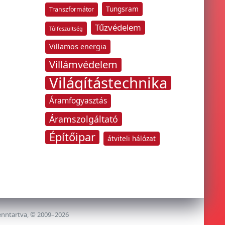
Tungsram
Transzformátor
Tűzvédelem
Túlfeszültség
Villamos energia
Villámvédelem
Világítástechnika
Áramfogyasztás
Áramszolgáltató
Építőipar
átviteli hálózat
enntartva, © 2009–2026