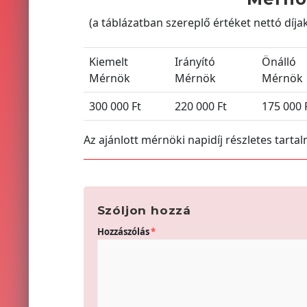
(a táblázatban szereplő értéket nettó díja
Kiemelt
Irányító
Önálló
Mérnök
Mérnök
Mérnök
300 000 Ft
220 000 Ft
175 000 
Az ajánlott mérnöki napidíj részletes tartalm
Szóljon hozzá
Hozzászólás
*