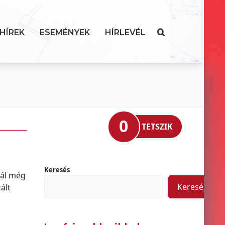
HÍREK
ESEMÉNYEK
HÍRLEVÉL
0
TETSZIK
Keresés
nál még
Keresés
ált