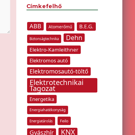
Címkefelhő
ABB
B.E.G.
Atomerőmű
Dehn
Biztonságtechnika
Elektro-Kamleithner
Elektromos autó
Elektromosautó-töltő
Elektrotechnikai
Tagozat
Energetika
Energiahatékonyság
Feilo
Energiatárolás
KNX
Gyászhír