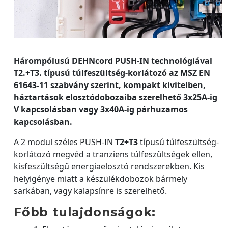
Hárompólusú DEHNcord PUSH-IN technológiával
T2.+T3. típusú túlfeszültség-korlátozó az MSZ EN
61643-11 szabvány szerint, kompakt kivitelben,
háztartások elosztódobozaiba szerelhető 3x25A-ig
V kapcsolásban vagy 3x40A-ig párhuzamos
kapcsolásban.
A 2 modul széles PUSH-IN
T2+T3
típusú túlfeszültség-
korlátozó megvéd a tranziens túlfeszültségek ellen,
kisfeszültségű energiaelosztó rendszerekben. Kis
helyigénye miatt a készülékdobozok bármely
sarkában, vagy kalapsínre is szerelhető.
Főbb tulajdonságok: