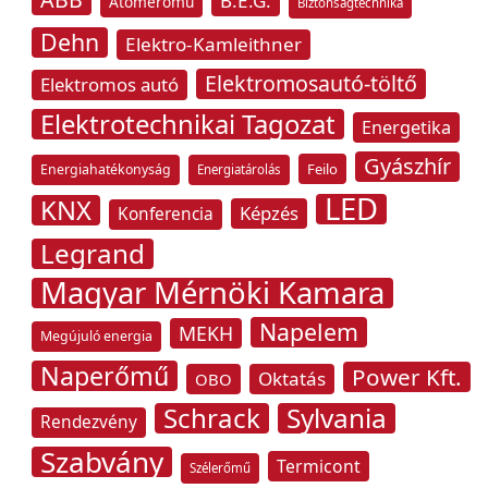
B.E.G.
Atomerőmű
Biztonságtechnika
Dehn
Elektro-Kamleithner
Elektromosautó-töltő
Elektromos autó
Elektrotechnikai Tagozat
Energetika
Gyászhír
Feilo
Energiahatékonyság
Energiatárolás
LED
KNX
Képzés
Konferencia
Legrand
Magyar Mérnöki Kamara
Napelem
MEKH
Megújuló energia
Naperőmű
Power Kft.
Oktatás
OBO
Schrack
Sylvania
Rendezvény
Szabvány
Termicont
Szélerőmű