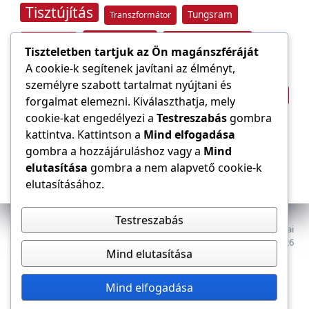
Tisztújítás
Tungsram
Transzformátor
Tűzvédelem
Villamos energia
Túlfeszültség
Tiszteletben tartjuk az Ön magánszféráját
Villámvédelem
A cookie-k segítenek javítani az élményt,
személyre szabott tartalmat nyújtani és
Világítástechnika
Áramfogyasztás
forgalmat elemezni. Kiválaszthatja, mely
Építőipar
cookie-kat engedélyezi a
Testreszabás
gombra
Áramszolgáltató
átviteli hálózat
kattintva. Kattintson a
Mind elfogadása
gombra a hozzájáruláshoz vagy a
Mind
elutasítása
gombra a nem alapvető cookie-k
elutasításához.
Testreszabás
Az E-VILLAMOS szaklap a Magyar Mérnöki Kamara Elektrotechnikai
Tagozatának lapja. Minden jog fenntartva, © 2009–2026
Mind elutasítása
Adatkezelés
Dokumentumok
Tagozat
Mind elfogadása