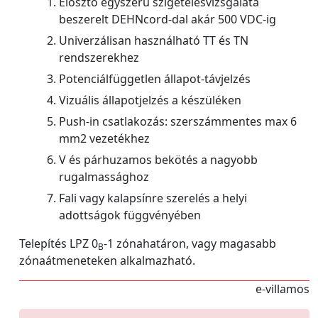
Elosztó egyszerű szigetelésvizsgálata
beszerelt DEHNcord-dal akár 500 VDC-ig
Univerzálisan használható TT és TN
rendszerekhez
Potenciálfüggetlen állapot-távjelzés
Vizuális állapotjelzés a készüléken
Push-in csatlakozás: szerszámmentes max 6
mm2 vezetékhez
V és párhuzamos bekötés a nagyobb
rugalmassághoz
Fali vagy kalapsínre szerelés a helyi
adottságok függvényében
Telepítés LPZ 0
-1 zónahatáron, vagy magasabb
B
zónaátmeneteken alkalmazható.
e-villamos