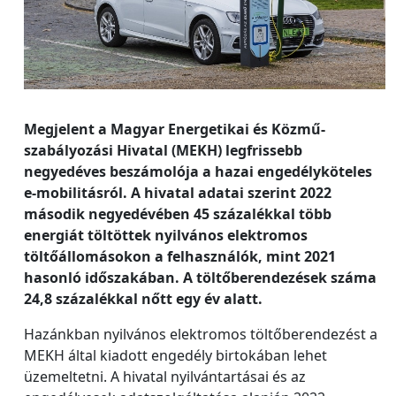
Megjelent a Magyar Energetikai és Közmű-
szabályozási Hivatal (MEKH) legfrissebb
negyedéves beszámolója a hazai engedélyköteles
e-mobilitásról. A hivatal adatai szerint 2022
második negyedévében 45 százalékkal több
energiát töltöttek nyilvános elektromos
töltőállomásokon a felhasználók, mint 2021
hasonló időszakában. A töltőberendezések száma
24,8 százalékkal nőtt egy év alatt.
Hazánkban nyilvános elektromos töltőberendezést a
MEKH által kiadott engedély birtokában lehet
üzemeltetni. A hivatal nyilvántartásai és az