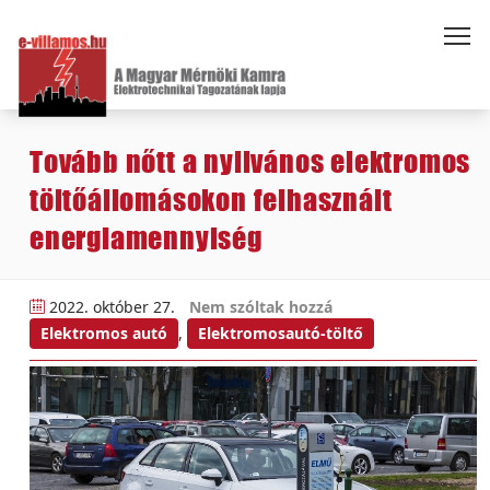
Tovább nőtt a nyilvános elektromos
töltőállomásokon felhasznált
energiamennyiség
2022. október 27.
Nem szóltak hozzá
Elektromos autó
,
Elektromosautó-töltő