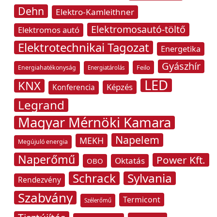
Dehn
Elektro-Kamleithner
Elektromosautó-töltő
Elektromos autó
Elektrotechnikai Tagozat
Energetika
Gyászhír
Feilo
Energiahatékonyság
Energiatárolás
LED
KNX
Képzés
Konferencia
Legrand
Magyar Mérnöki Kamara
Napelem
MEKH
Megújuló energia
Naperőmű
Power Kft.
Oktatás
OBO
Schrack
Sylvania
Rendezvény
Szabvány
Termicont
Szélerőmű