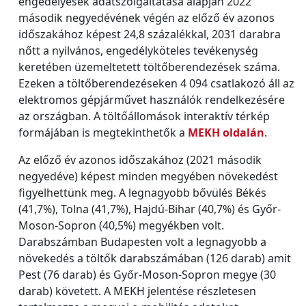
engedélyesek adatszolgáltatása alapján 2022
második negyedévének végén az előző év azonos
időszakához képest 24,8 százalékkal, 2031 darabra
nőtt a nyilvános, engedélyköteles tevékenység
keretében üzemeltetett töltőberendezések száma.
Ezeken a töltőberendezéseken 4 094 csatlakozó áll az
elektromos gépjárművet használók rendelkezésére
az országban. A töltőállomások interaktív térkép
formájában is megtekinthetők a
MEKH oldalán
.
Az előző év azonos időszakához (2021 második
negyedéve) képest minden megyében növekedést
figyelhettünk meg. A legnagyobb bővülés Békés
(41,7%), Tolna (41,7%), Hajdú-Bihar (40,7%) és Győr-
Moson-Sopron (40,5%) megyékben volt.
Darabszámban Budapesten volt a legnagyobb a
növekedés a töltők darabszámában (126 darab) amit
Pest (76 darab) és Győr-Moson-Sopron megye (30
darab) követett. A MEKH jelentése részletesen