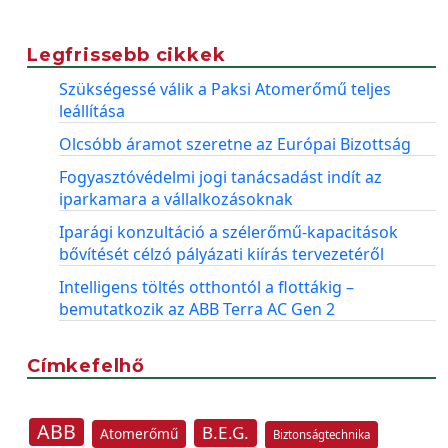
Legfrissebb cikkek
Szükségessé válik a Paksi Atomerőmű teljes
leállítása
Olcsóbb áramot szeretne az Európai Bizottság
Fogyasztóvédelmi jogi tanácsadást indít az
iparkamara a vállalkozásoknak
Iparági konzultáció a szélerőmű-kapacitások
bővítését célzó pályázati kiírás tervezetéről
Intelligens töltés otthontól a flottákig –
bemutatkozik az ABB Terra AC Gen 2
Címkefelhő
ABB
B.E.G.
Atomerőmű
Biztonságtechnika