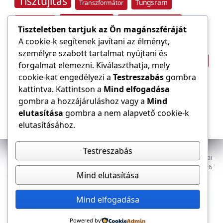
Tisztújítás
Tungsram
Transzformátor
Tűzvédelem
Villamos energia
Túlfeszültség
Tiszteletben tartjuk az Ön magánszféráját
Villámvédelem
A cookie-k segítenek javítani az élményt,
Világítástechnika
személyre szabott tartalmat nyújtani és
Áramfogyasztás
forgalmat elemezni. Kiválaszthatja, mely
Építőipar
cookie-kat engedélyezi a
Testreszabás
gombra
Áramszolgáltató
átviteli hálózat
kattintva. Kattintson a
Mind elfogadása
gombra a hozzájáruláshoz vagy a
Mind
elutasítása
gombra a nem alapvető cookie-k
elutasításához.
Testreszabás
Az E-VILLAMOS szaklap a Magyar Mérnöki Kamara Elektrotechnikai
Tagozatának lapja. Minden jog fenntartva, © 2009–2026
Mind elutasítása
Adatkezelés
Dokumentumok
Tagozat
Mind elfogadása
Powered by