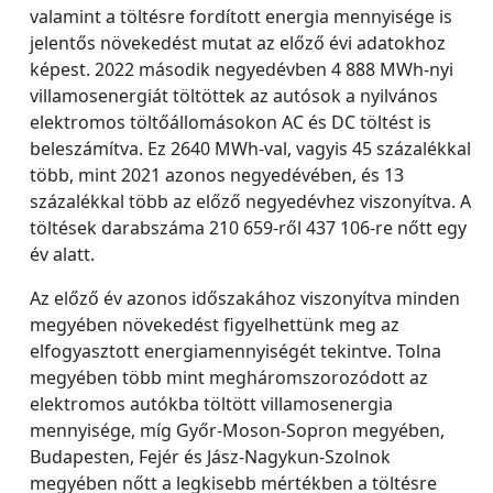
valamint a töltésre fordított energia mennyisége is
jelentős növekedést mutat az előző évi adatokhoz
képest. 2022 második negyedévben 4 888 MWh-nyi
villamosenergiát töltöttek az autósok a nyilvános
elektromos töltőállomásokon AC és DC töltést is
beleszámítva. Ez 2640 MWh-val, vagyis 45 százalékkal
több, mint 2021 azonos negyedévében, és 13
százalékkal több az előző negyedévhez viszonyítva. A
töltések darabszáma 210 659-ről 437 106-re nőtt egy
év alatt.
Az előző év azonos időszakához viszonyítva minden
megyében növekedést figyelhettünk meg az
elfogyasztott energiamennyiségét tekintve. Tolna
megyében több mint megháromszorozódott az
elektromos autókba töltött villamosenergia
mennyisége, míg Győr-Moson-Sopron megyében,
Budapesten, Fejér és Jász-Nagykun-Szolnok
megyében nőtt a legkisebb mértékben a töltésre