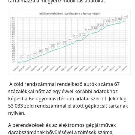
tartalmazza a megyei e-mobilitás adatokat.
A zöld rendszámmal rendelkező autók száma 67
százalékkal nőtt az egy évvel korábbi adatokhoz
képest a Belügyminisztérium adatai szerint. Jelenleg
53 033 zöld rendszámmal ellátott gépkocsit tartanak
nyilván.
A berendezések és az elektromos gépjárművek
darabszámának bővülésével a töltések száma,