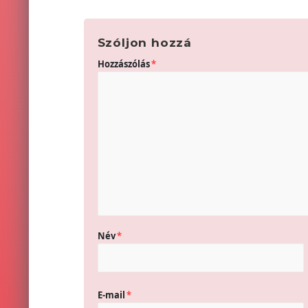
Szóljon hozzá
Hozzászólás
*
Név
*
E-mail
*