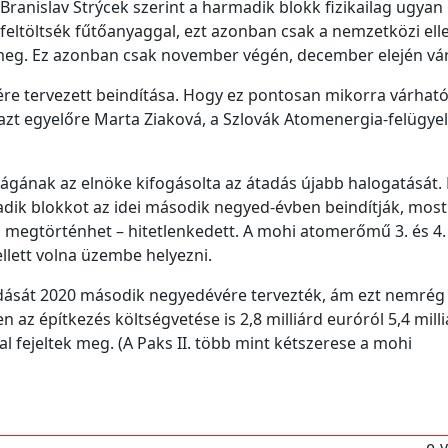
Branislav Strýcek szerint a harmadik blokk fizikailag ugyan
feltöltsék fűtőanyaggal, ezt azonban csak a nemzetközi ell
 meg. Ez azonban csak november végén, december elején vá
jére tervezett beindítása. Hogy ez pontosan mikorra várható
 azt egyelőre Marta Ziaková, a Szlovák Atomenergia-felügyel
ágának az elnöke kifogásolta az átadás újabb halogatását.
adik blokkot az idei második negyed-évben beindítják, most
n megtörténhet – hitetlenkedett. A mohi atomerőmű 3. és 4.
ellett volna üzembe helyezni.
átadását 2020 második negyedévére tervezték, ám ezt nemrég
z építkezés költségvetése is 2,8 milliárd euróról 5,4 milli
l fejeltek meg. (A Paks II. több mint kétszerese a mohi
e-