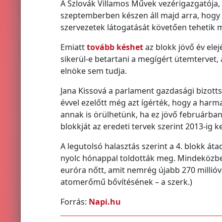
A Szlovák Villamos Művek vezérigazgatója, 
szeptemberben készen áll majd arra, hogy 
szervezetek látogatását követően tehetik
Emiatt
tovább késhet
az blokk jövő év ele
sikerül-e betartani a megígért ütemtervet,
elnöke sem tudja.
Jana Kissová a parlament gazdasági bizotts
évvel ezelőtt még azt ígérték, hogy a harm
annak is örülhetünk, ha ez jövő februárba
blokkját az eredeti tervek szerint 2013-ig k
A legutolsó halasztás szerint a 4. blokk 
nyolc hónappal toldották meg. Mindeközben a
euróra nőtt, amit nemrég újabb 270 millióva
atomerőmű bővítésének – a szerk.)
Forrás:
Napi.hu