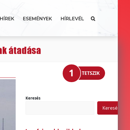
HÍREK
ESEMÉNYEK
HÍRLEVÉL
ak átadása
1
TETSZIK
Keresés
Keresés