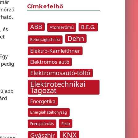
 már
Címkefelhő
enőrző
rható.
ABB
B.E.G.
Atomerőmű
, és
et
Dehn
Biztonságtechnika
Elektro-Kamleithner
 Egy
Elektromos autó
 pedig
Elektromosautó-töltő
Elektrotechnikai
Tagozat
 újabb
árd
Energetika
Energiahatékonyság
Feilo
Energiatárolás
KNX
Gyászhír
villamos