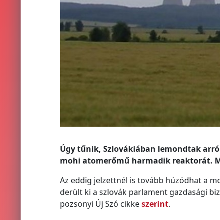
Úgy tűnik, Szlovákiában lemondtak arról,
mohi atomerőmű harmadik reaktorát. Má
Az eddig jelzettnél is tovább húzódhat a 
derült ki a szlovák parlament gazdasági bi
pozsonyi Új Szó cikke
szerint
.