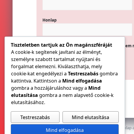
Honlap
Tiszteletben tartjuk az Ön magánszféráját
A nevem, e-mail címem, és weboldalcímem 
A cookie-k segítenek javítani az élményt,
személyre szabott tartalmat nyújtani és
forgalmat elemezni. Kiválaszthatja, mely
cookie-kat engedélyezi a
Testreszabás
gombra
kattintva. Kattintson a
Mind elfogadása
gombra a hozzájáruláshoz vagy a
Mind
elutasítása
gombra a nem alapvető cookie-k
elutasításához.
Testreszabás
Mind elutasítása
Az E-VILLAMOS szaklap a
Mind elfogadása