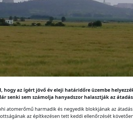
 hogy az ígért jövő év eleji határidőre üzembe helyezzé
r senki sem számolja hanyadszor halasztják az átadás
mohi atomerőmű harmadik és negyedik blokkjának az átadás
zottságának az építkezésen tett keddi ellenőrzését követőe