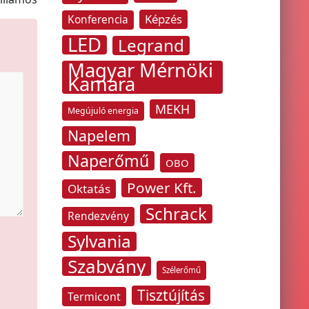
Képzés
Konferencia
LED
Legrand
Magyar Mérnöki
Kamara
MEKH
Megújuló energia
Napelem
Naperőmű
OBO
Power Kft.
Oktatás
Schrack
Rendezvény
Sylvania
Szabvány
Szélerőmű
Tisztújítás
Termicont