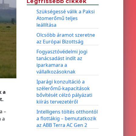
Legfrissebb cikkek
Szükségessé válik a Paksi
Atomerőmű teljes
leállítása
Olcsóbb áramot szeretne
az Európai Bizottság
Fogyasztóvédelmi jogi
tanácsadást indít az
iparkamara a
vállalkozásoknak
Iparági konzultáció a
szélerőmű-kapacitások
k a
bővítését célzó pályázati
t.
kiírás tervezetéről
a –
Intelligens töltés otthontól
a flottákig – bemutatkozik
n a
az ABB Terra AC Gen 2