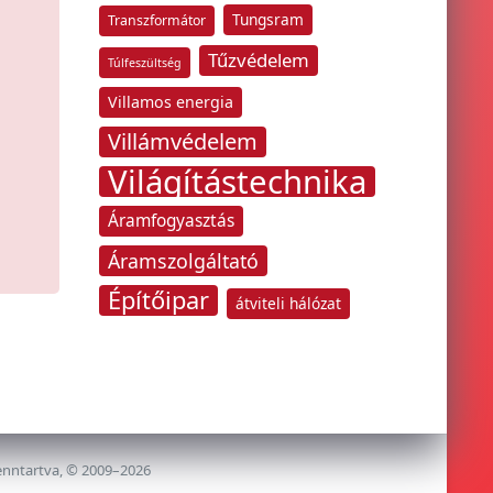
Tungsram
Transzformátor
Tűzvédelem
Túlfeszültség
Villamos energia
Villámvédelem
Világítástechnika
Áramfogyasztás
Áramszolgáltató
Építőipar
átviteli hálózat
enntartva, © 2009–2026