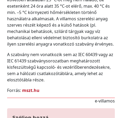
esetenként 24 óra alatt 35 °C-ot elérő, max. 40 °C és
min. –5 °C környezeti hőmérsékleten történő
használatra alkalmasak. A villamos szerelési anyag
szerves részét képező és a külső hatások (pl.
mechanikai behatások, szilárd tárgyak vagy víz
behatolása) elleni védelmet biztosító burkolatra az
ilyen szerelési anyagra vonatkozó szabvány érvényes.
A szabvány nem vonatkozik sem az IEC 60439 vagy az
IEC 61439 szabványsorozatban meghatározott
kisfeszültségű kapcsoló- és vezérlőberendezésekre,
sem a hálózati csatlakozótáblára, amely lehet az
elosztótábla része.
Forrás:
mszt.hu
e-villamos
Szóljon hozzá