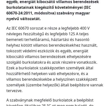
egyéb, energiát kibocsátó villamos berendezések
burkolatainak kiegészítő követelményei (IEC
60670-24:2011, módosítva) szabvány magyar
nyelvű változatát.
Az IEC 60670 sorozat e része a legfeljebb 400 V
névleges feszültségű és legfeljebb 125 A teljes
bemeneti terhelőáramú, háztartási és hasonló
helyhez kötött villamos berendezésekhez használt,
tokozott védelmi eszközök és egyéb, energiát
kibocsátó villamos berendezések elhelyezésére
szolgáló burkolatokra és azok részeire vonatkozik.
Ezek a burkolatok szakképzetlen személyek által
hozzáférhető helyeken való elhelyezésre, és a
villamos berendezésekbe a helyszínen szakképzett
személyek (üzembe helyezők) általi beépítésre vannak
tervezve.
A szabványnak megfelelő burkolatok a beépítést
követően általában 25 °C-ot meg nem haladó, de