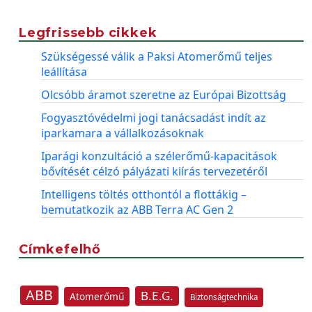
Legfrissebb cikkek
Szükségessé válik a Paksi Atomerőmű teljes
leállítása
Olcsóbb áramot szeretne az Európai Bizottság
Fogyasztóvédelmi jogi tanácsadást indít az
iparkamara a vállalkozásoknak
Iparági konzultáció a szélerőmű-kapacitások
bővítését célzó pályázati kiírás tervezetéről
Intelligens töltés otthontól a flottákig –
bemutatkozik az ABB Terra AC Gen 2
Címkefelhő
ABB
B.E.G.
Atomerőmű
Biztonságtechnika