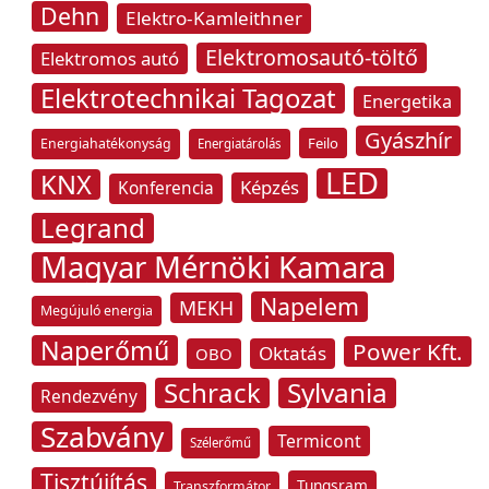
Dehn
Elektro-Kamleithner
Elektromosautó-töltő
Elektromos autó
Elektrotechnikai Tagozat
Energetika
Gyászhír
Feilo
Energiahatékonyság
Energiatárolás
LED
KNX
Képzés
Konferencia
Legrand
Magyar Mérnöki Kamara
Napelem
MEKH
Megújuló energia
Naperőmű
Power Kft.
Oktatás
OBO
Schrack
Sylvania
Rendezvény
Szabvány
Termicont
Szélerőmű
Tisztújítás
Tungsram
Transzformátor