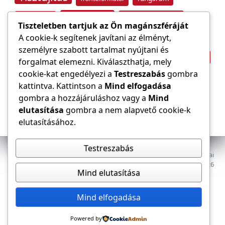
Tűzvédelem
Villamos energia
Túlfeszültség
Tiszteletben tartjuk az Ön magánszféráját
Villámvédelem
A cookie-k segítenek javítani az élményt,
személyre szabott tartalmat nyújtani és
Világítástechnika
Áramfogyasztás
forgalmat elemezni. Kiválaszthatja, mely
Építőipar
cookie-kat engedélyezi a
Testreszabás
gombra
Áramszolgáltató
átviteli hálózat
kattintva. Kattintson a
Mind elfogadása
gombra a hozzájáruláshoz vagy a
Mind
elutasítása
gombra a nem alapvető cookie-k
elutasításához.
Testreszabás
Az E-VILLAMOS szaklap a Magyar Mérnöki Kamara Elektrotechnikai
Tagozatának lapja. Minden jog fenntartva, © 2009–2026
Mind elutasítása
Adatkezelés
Dokumentumok
Tagozat
Mind elfogadása
Powered by
Kapcsolat, impresszum
Médiaajánlat