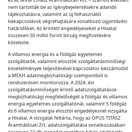
nem tartották be az igénybejelentésekre adandó
tájékoztatásra, valamint az új felhasználói
bekapcsolások végrehajtására vonatkozó ügyintézési
határidőket. Az érintett engedélyeseket a Hivatal
összesen 50 millió forint bírság megfizetésére
kötelezte.
A villamos energia és a földgáz egyetemes
szolgáltatók, valamint elosztók szolgáltatásminőségi
követelmények teljesítésével kapcsolatos beszámolóit
a MEKH adatmegbízhatósági szempontból is
rendszeresen monitorozza. A 2024. évi
szolgáltatásminőséget érintő adatszolgáltatások
megbízhatósági megfelelőségét a földgáz és villamos
energia egyetemes szolgáltatónál, valamint 5 földgáz
és 6 villamos energia elosztói engedélyesnél vizsgálta
a Hivatal. A vizsgálat feltárta, hogy az OPUS TITÁSZ
Áramhálózati Zrt. adatszolgáltatása vonatkozásában
összesen 22 db alapadat esetében hibás adatközlés