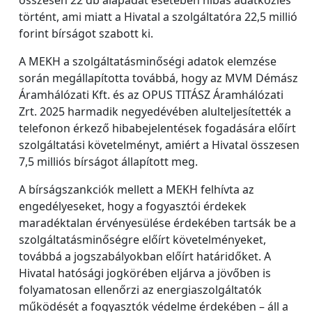
történt, ami miatt a Hivatal a szolgáltatóra 22,5 millió
forint bírságot szabott ki.
A MEKH a szolgáltatásminőségi adatok elemzése
során megállapította továbbá, hogy az MVM Démász
Áramhálózati Kft. és az OPUS TITÁSZ Áramhálózati
Zrt. 2025 harmadik negyedévében alulteljesítették a
telefonon érkező hibabejelentések fogadására előírt
szolgáltatási követelményt, amiért a Hivatal összesen
7,5 milliós bírságot állapított meg.
A bírságszankciók mellett a MEKH felhívta az
engedélyeseket, hogy a fogyasztói érdekek
maradéktalan érvényesülése érdekében tartsák be a
szolgáltatásminőségre előírt követelményeket,
továbbá a jogszabályokban előírt határidőket. A
Hivatal hatósági jogkörében eljárva a jövőben is
folyamatosan ellenőrzi az energiaszolgáltatók
működését a fogyasztók védelme érdekében – áll a