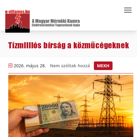
Tízmilliós bírság a közműcégeknek
2026. május 28.
Nem szóltak hozzá
MEKH