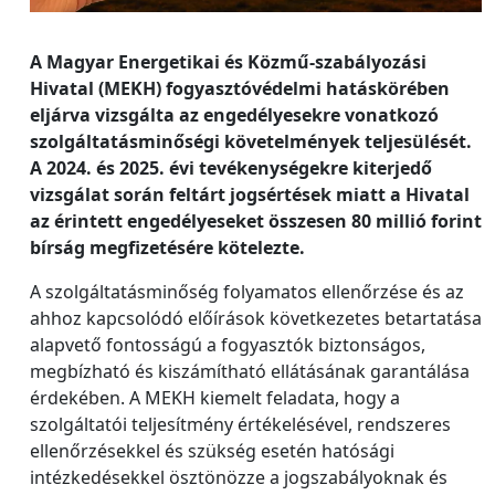
A Magyar Energetikai és Közmű-szabályozási
Hivatal (MEKH) fogyasztóvédelmi hatáskörében
eljárva vizsgálta az engedélyesekre vonatkozó
szolgáltatásminőségi követelmények teljesülését.
A 2024. és 2025. évi tevékenységekre kiterjedő
vizsgálat során feltárt jogsértések miatt a Hivatal
az érintett engedélyeseket összesen 80 millió forint
bírság megfizetésére kötelezte.
A szolgáltatásminőség folyamatos ellenőrzése és az
ahhoz kapcsolódó előírások következetes betartatása
alapvető fontosságú a fogyasztók biztonságos,
megbízható és kiszámítható ellátásának garantálása
érdekében. A MEKH kiemelt feladata, hogy a
szolgáltatói teljesítmény értékelésével, rendszeres
ellenőrzésekkel és szükség esetén hatósági
intézkedésekkel ösztönözze a jogszabályoknak és