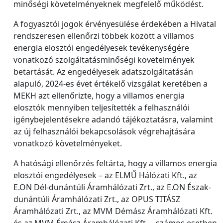
minőségi követelményeknek megfelelő működést.
A fogyasztói jogok érvényesülése érdekében a Hivatal
rendszeresen ellenőrzi többek között a villamos
energia elosztói engedélyesek tevékenységére
vonatkozó szolgáltatásminőségi követelmények
betartását. Az engedélyesek adatszolgáltatásán
alapuló, 2024-es évet értékelő vizsgálat keretében a
MEKH azt ellenőrizte, hogy a villamos energia
elosztók mennyiben teljesítették a felhasználói
igénybejelentésekre adandó tájékoztatásra, valamint
az új felhasználói bekapcsolások végrehajtására
vonatkozó követelményeket.
A hatósági ellenőrzés feltárta, hogy a villamos energia
elosztói engedélyesek – az ELMŰ Hálózati Kft., az
E.ON Dél-dunántúli Áramhálózati Zrt., az E.ON Észak-
dunántúli Áramhálózati Zrt., az OPUS TITÁSZ
Áramhálózati Zrt., az MVM Démász Áramhálózati Kft.
és az MVM Émász Áramhálózati Kft. – számos esetben