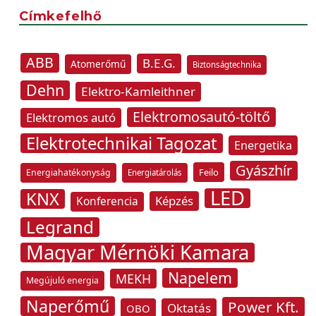
Címkefelhő
ABB
B.E.G.
Atomerőmű
Biztonságtechnika
Dehn
Elektro-Kamleithner
Elektromosautó-töltő
Elektromos autó
Elektrotechnikai Tagozat
Energetika
Gyászhír
Feilo
Energiahatékonyság
Energiatárolás
LED
KNX
Képzés
Konferencia
Legrand
Magyar Mérnöki Kamara
Napelem
MEKH
Megújuló energia
Naperőmű
Power Kft.
Oktatás
OBO