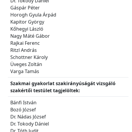
Dr. Tokody Dániel
Gáspár Péter
Horogh Gyula Árpád
Kapitor György
Kőhegyi László
Nagy Máté Gábor
Rajkai Ferenc
Ritzl András
Schottner Károly
Üveges Zoltán
Varga Tamás
Szakmai gyakorlat szakirányúságát vizsgáló
szakértői testület tagjelöltek:
Bánfi István
Bozó József
Dr. Nádas József
Dr. Tokody Dániel
Dr. Tóth Judit