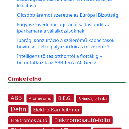
leállítása
Olcsóbb áramot szeretne az Európai Bizottság
Fogyasztóvédelmi jogi tanácsadást indít az
iparkamara a vállalkozásoknak
Iparági konzultáció a szélerőmű-kapacitások
bővítését célzó pályázati kiírás tervezetéről
Intelligens töltés otthontól a flottákig –
bemutatkozik az ABB Terra AC Gen 2
Címkefelhő
ABB
B.E.G.
Atomerőmű
Biztonságtechnika
Dehn
Elektro-Kamleithner
Elektromosautó-töltő
Elektromos autó