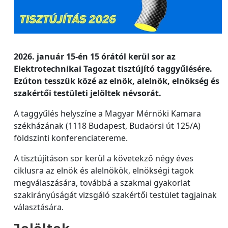
2026. január 15-én 15 órától kerül sor az
Elektrotechnikai Tagozat tisztújító taggyűlésére.
Ezúton tesszük közé az elnök, alelnök, elnökség és
szakértői testületi jelöltek névsorát.
A taggyűlés helyszíne a Magyar Mérnöki Kamara
székházának (1118 Budapest, Budaörsi út 125/A)
földszinti konferenciatereme.
A tisztújításon sor kerül a követekző négy éves
ciklusra az elnök és alelnökök, elnökségi tagok
megválaszására, továbbá a szakmai gyakorlat
szakirányúságát vizsgáló szakértői testület tagjainak
választására.