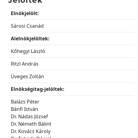
Jelöltek
Elnökjelölt:
Sárosi Csanád
Alelnökjelöltek:
Kőhegyi László
Ritzl András
Üveges Zoltán
Elnökségitag-jelöltek:
Balázs Péter
Bánfi István
Dr. Nádas József
Dr. Németh Bálint
Dr. Kovács Károly