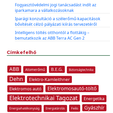
Fogyasztóvédelmi jogi tanácsadást indít az
iparkamara a vállalkozásoknak
Iparági konzultáció a szélerőmű-kapacitások
bővítését célzó pályázati kiírás tervezetéről
Intelligens töltés otthontól a flottákig –
bemutatkozik az ABB Terra AC Gen 2
Címkefelhő
ABB
B.E.G.
Atomerőmű
Biztonságtechnika
Dehn
Elektro-Kamleithner
Elektromosautó-töltő
Elektromos autó
Elektrotechnikai Tagozat
Energetika
Gyászhír
Feilo
Energiahatékonyság
Energiatárolás