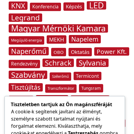
LED
KNX
Képzés
Konferencia
Legrand
Magyar Mérnöki Kamara
Napelem
MEKH
Megújuló energia
Naperőmű
Power Kft.
Oktatás
OBO
Schrack
Sylvania
Rendezvény
Szabvány
Termicont
Szélerőmű
Tisztújítás
Tungsram
Transzformátor
Tűzvédelem
Villamos energia
Túlfeszültség
Tiszteletben tartjuk az Ön magánszféráját
Villámvédelem
A cookie-k segítenek javítani az élményt,
személyre szabott tartalmat nyújtani és
Világítástechnika
Áramfogyasztás
forgalmat elemezni. Kiválaszthatja, mely
Építőipar
cookie-kat engedélyezi a
Testreszabás
gombra