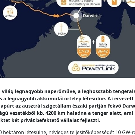
a világ legnagyobb naperőműve, a leghosszabb tengerala
 a legnagyobb akkumulátortelep létesülne. A tervezett
gapúrt az ausztrál szigetállam északi partján fekvő Dar
gú vezetékből kb. 4200 km haladna a tenger alatt, ami
et két privát befektető vállalat fejleszti.
0 hektáron létesülne, névleges teljesítőképességét 10 GW-r