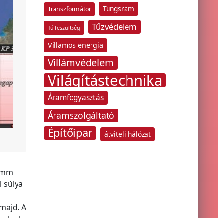
Tungsram
Transzformátor
Tűzvédelem
Túlfeszültség
Villamos energia
Villámvédelem
Világítástechnika
Áramfogyasztás
Áramszolgáltató
Építőipar
átviteli hálózat
0 mm
l súlya
majd. A