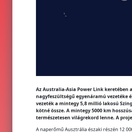
Az Australia-Asia Power Link keretében 
nagyfeszültségű egyenáramú vezetéke és
vezeték a mintegy 5,8 millió lakosú Szin
kötné össze. A mintegy 5000 km hosszúsá
természetesen világrekord lenne. A projekt
A naperőmű Ausztrália északi részén 12 00