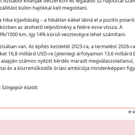
t Ázsiából kívánják beszerezni és legalább 32 hajóúttal szá
zállítást külön hajókkal kell megoldani.
hiba kijavításáig – a hibátlan kábel látná el a pozitív polari
iközben az átvihető teljesítmény a felére esne vissza. A
%/1000 km, így 14% körüli veszteségre lehet számítani.
ázisában van. Az építés kezdetét 2023-ra, a termelést 2026-ra
ket 16,8 milliárd USD-re (jelenlegi árfolyamon 13,6 milliárd 
ok alapján számos nyitott kérdés maradt megválaszolatlanul,
zatai és a közreműködők óriási ambíciója mindenképpen fig
s Szingapúr között.
e-