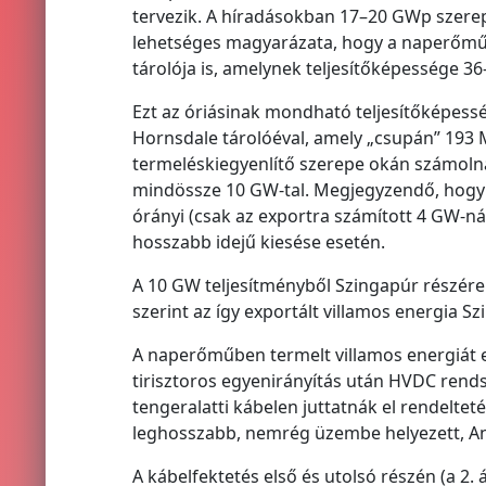
tervezik. A híradásokban 17–20 GWp szerep
lehetséges magyarázata, hogy a naperőmű
tárolója is, amelynek teljesítőképessége 3
Ezt az óriásinak mondható teljesítőképesség
Hornsdale tárolóéval, amely „csupán” 193
termeléskiegyenlítő szerepe okán számol
mindössze 10 GW-tal. Megjegyzendő, hogy 
órányi (csak az exportra számított 4 GW-nál
hosszabb idejű kiesése esetén.
A 10 GW teljesítményből Szingapúr részére
szerint az így exportált villamos energia S
A naperőműben termelt villamos energiát e
tirisztoros egyenirányítás után HVDC rend
tengeralatti kábelen juttatnák el rendeltet
leghosszabb, nemrég üzembe helyezett, Ang
A kábelfektetés első és utolsó részén (a 2