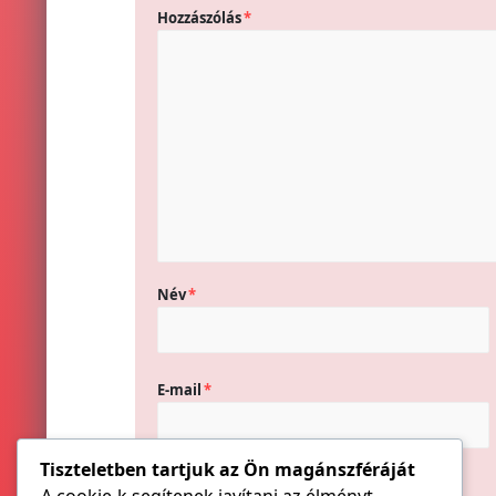
Hozzászólás
*
Név
*
E-mail
*
Tiszteletben tartjuk az Ön magánszféráját
Honlap