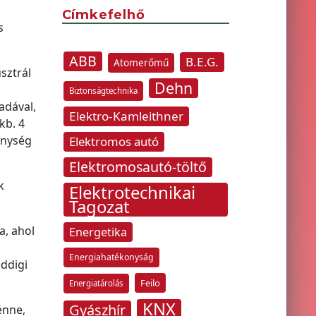
Címkefelhő
s
ABB
B.E.G.
Atomerőmű
sztrál
Dehn
Biztonságtechnika
adával,
Elektro-Kamleithner
kb. 4
enység
Elektromos autó
Elektromosautó-töltő
k
Elektrotechnikai
Tagozat
a, ahol
Energetika
Energiahatékonyság
eddigi
Feilo
Energiatárolás
KNX
Gyászhír
énne,