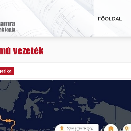
FŐOLDAL
amú vezeték
getika