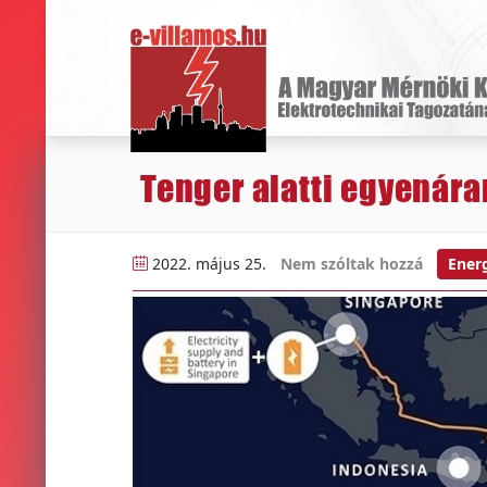
Tenger alatti egyenár
2022. május 25.
Nem szóltak hozzá
Ener