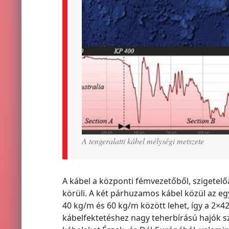
A tengeralatti kábel mélységi metszete
A kábel a központi fémvezetőből, szigetel
körüli. A két párhuzamos kábel közül az egyi
40 kg/m és 60 kg/m között lehet, így a 2×4
kábelfektetéshez nagy teherbírású hajók s