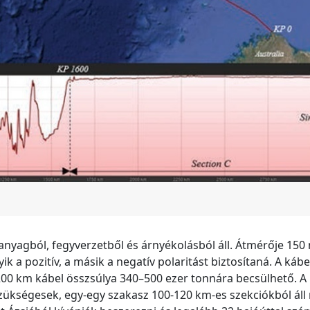
őanyagból, fegyverzetből és árnyékolásból áll. Átmérője 15
k a pozitív, a másik a negatív polaritást biztosítaná. A kábe
200 km kábel összsúlya 340–500 ezer tonnára becsülhető. A
zükségesek, egy-egy szakasz 100-120 km-es szekciókból áll 