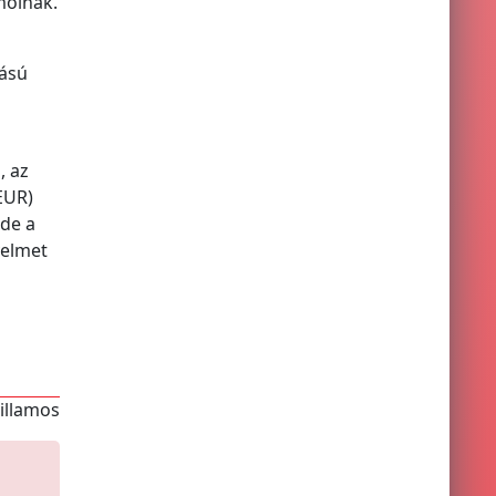
molnak.
tású
, az
EUR)
 de a
yelmet
villamos