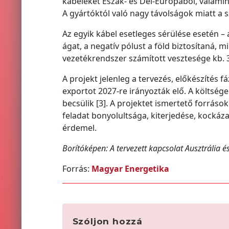
kábeleket Észak- és Dél-Európából, valamin
A gyártóktól való nagy távolságok miatt a s
Az egyik kábel esetleges sérülése esetén – a 
ágat, a negatív pólust a föld biztosítaná, m
vezetékrendszer számított vesztesége kb. 3
A projekt jelenleg a tervezés, előkészítés f
exportot 2027-re irányozták elő. A költsége
becsülik [3]. A projektet ismertető forrás
feladat bonyolultsága, kiterjedése, kocká
érdemel.
Borítóképen: A tervezett kapcsolat Ausztrália é
Forrás:
Magyar Energetika
Szóljon hozzá