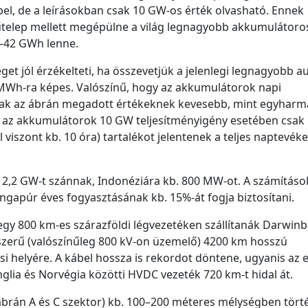
el, de a leírásokban csak 10 GW-os érték olvasható. Ennek
telep mellett megépülne a világ legnagyobb akkumulátoro
6–42 GWh lenne.
et jól érzékelteti, ha összevetjük a jelenlegi legnagyobb au
 MWh-ra képes. Valószínű, hogy az akkumulátorok napi
nak az ábrán megadott értékeknek kevesebb, mint egyharm
az akkumulátorok 10 GW teljesítményigény esetében csak 
 viszont kb. 10 óra) tartalékot jelentenek a teljes naptevék
 2,2 GW-t szánnak, Indonéziára kb. 800 MW-ot. A számításo
zingapúr éves fogyasztásának kb. 15%-át fogja biztosítani.
gy 800 km-es szárazföldi légvezetéken szállítanák Darwinb
szerű (valószínűleg 800 kV-on üzemelő) 4200 km hosszú
ési helyére. A kábel hossza is rekordot döntene, ugyanis az 
lia és Norvégia közötti HVDC vezeték 720 km-t hidal át.
. ábrán A és C szektor) kb. 100–200 méteres mélységben tört