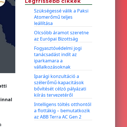
Legfrissebb cikkek
Szükségessé válik a Paksi
Atomerőmű teljes
leállítása
Olcsóbb áramot szeretne
az Európai Bizottság
Fogyasztóvédelmi jogi
tanácsadást indít az
iparkamara a
vállalkozásoknak
Iparági konzultáció a
szélerőmű-kapacitások
tti
bővítését célzó pályázati
kiírás tervezetéről
winnal
Intelligens töltés otthontól
a flottákig – bemutatkozik
az ABB Terra AC Gen 2
a