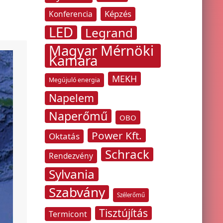
Képzés
Konferencia
LED
Legrand
Magyar Mérnöki
Kamara
MEKH
Megújuló energia
Napelem
Naperőmű
OBO
Power Kft.
Oktatás
Schrack
Rendezvény
Sylvania
Szabvány
Szélerőmű
Tisztújítás
Termicont