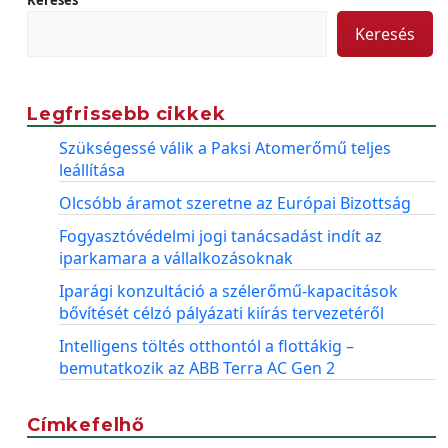
Keresés
Legfrissebb cikkek
Szükségessé válik a Paksi Atomerőmű teljes
leállítása
Olcsóbb áramot szeretne az Európai Bizottság
Fogyasztóvédelmi jogi tanácsadást indít az
iparkamara a vállalkozásoknak
Iparági konzultáció a szélerőmű-kapacitások
bővítését célzó pályázati kiírás tervezetéről
Intelligens töltés otthontól a flottákig –
bemutatkozik az ABB Terra AC Gen 2
Címkefelhő