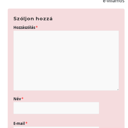
e-villamos
Szóljon hozzá
Hozzászólás
*
Név
*
E-mail
*