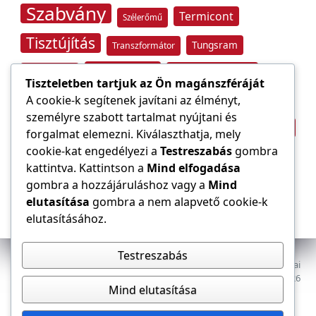
Szabvány
Termicont
Szélerőmű
Tisztújítás
Tungsram
Transzformátor
Tűzvédelem
Villamos energia
Túlfeszültség
Tiszteletben tartjuk az Ön magánszféráját
Villámvédelem
A cookie-k segítenek javítani az élményt,
személyre szabott tartalmat nyújtani és
Világítástechnika
Áramfogyasztás
forgalmat elemezni. Kiválaszthatja, mely
Építőipar
cookie-kat engedélyezi a
Testreszabás
gombra
Áramszolgáltató
átviteli hálózat
kattintva. Kattintson a
Mind elfogadása
gombra a hozzájáruláshoz vagy a
Mind
elutasítása
gombra a nem alapvető cookie-k
elutasításához.
Testreszabás
Az E-VILLAMOS szaklap a Magyar Mérnöki Kamara Elektrotechnikai
Tagozatának lapja. Minden jog fenntartva, © 2009–2026
Mind elutasítása