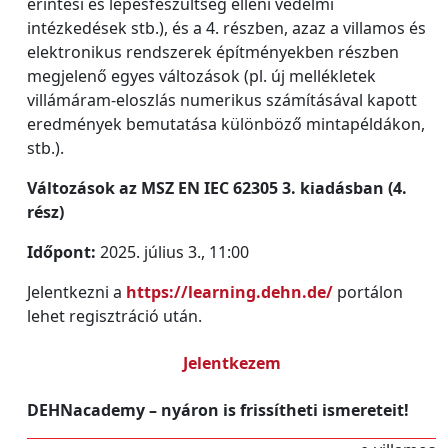
érintési és lépésfeszültség elleni védelmi
intézkedések stb.), és a 4. részben, azaz a villamos és
elektronikus rendszerek építményekben részben
megjelenő egyes változások (pl. új mellékletek
villámáram-eloszlás numerikus számításával kapott
eredmények bemutatása különböző mintapéldákon,
stb.).
Változások az MSZ EN IEC 62305 3. kiadásban (4.
rész)
Időpont:
2025. július 3., 11:00
Jelentkezni a
https://learning.dehn.de/
portálon
lehet regisztráció után.
Jelentkezem
DEHNacademy – nyáron is frissítheti ismereteit!