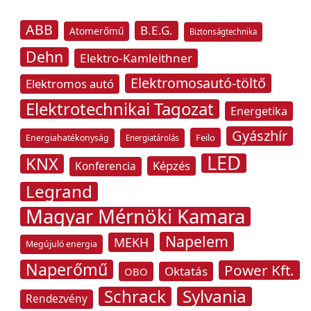
ABB
B.E.G.
Atomerőmű
Biztonságtechnika
Dehn
Elektro-Kamleithner
Elektromosautó-töltő
Elektromos autó
Elektrotechnikai Tagozat
Energetika
Gyászhír
Feilo
Energiahatékonyság
Energiatárolás
LED
KNX
Képzés
Konferencia
Legrand
Magyar Mérnöki Kamara
Napelem
MEKH
Megújuló energia
Naperőmű
Power Kft.
Oktatás
OBO
Schrack
Sylvania
Rendezvény