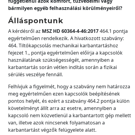
függetlenül azok komfort, tűzvédelmi vagy
bármilyen egyéb felhasználási körülményeiről?
Álláspontunk
A kérdésről az
MSZ HD 60364-4-46:2017
464.1 pontja
egyértelműen rendelkezik. A hivatkozott szabvány:
464. Tiltókapcsolás mechanikai karbantartáshoz
fejezet 1., pontja egyértelműen előírja a kapcsolók
használatának szükségességét, amennyiben a
karbantartás során vétlen indítás során a fizikai
sérülés veszélye fennáll.
Felhívjuk a figyelmét, hogy a szabvány nem határozza
meg egyértelműen ezen kapcsolók beépítésének
pontos helyét, és ezért a szabvány 464.2 pontja külön
követelményt állít arra az esetre, amennyiben a
kapcsoló nem közvetlenül a karbantartott gép mellett
van, illetve azok nincsenek folyamatosan a
karbantartást végzők felügyelete alatt.