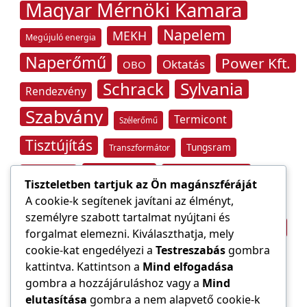
Magyar Mérnöki Kamara
Napelem
MEKH
Megújuló energia
Naperőmű
Power Kft.
Oktatás
OBO
Schrack
Sylvania
Rendezvény
Szabvány
Termicont
Szélerőmű
Tisztújítás
Tungsram
Transzformátor
Tűzvédelem
Villamos energia
Túlfeszültség
Tiszteletben tartjuk az Ön magánszféráját
Villámvédelem
A cookie-k segítenek javítani az élményt,
személyre szabott tartalmat nyújtani és
Világítástechnika
Áramfogyasztás
forgalmat elemezni. Kiválaszthatja, mely
Építőipar
cookie-kat engedélyezi a
Testreszabás
gombra
Áramszolgáltató
átviteli hálózat
kattintva. Kattintson a
Mind elfogadása
gombra a hozzájáruláshoz vagy a
Mind
elutasítása
gombra a nem alapvető cookie-k