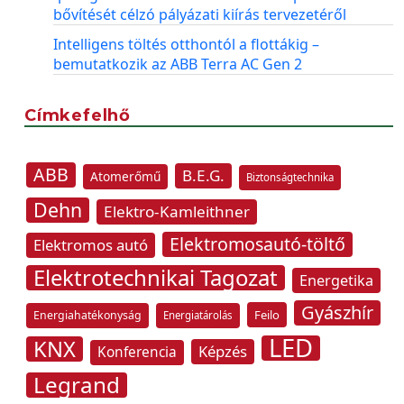
bővítését célzó pályázati kiírás tervezetéről
Intelligens töltés otthontól a flottákig –
bemutatkozik az ABB Terra AC Gen 2
Címkefelhő
ABB
B.E.G.
Atomerőmű
Biztonságtechnika
Dehn
Elektro-Kamleithner
Elektromosautó-töltő
Elektromos autó
Elektrotechnikai Tagozat
Energetika
Gyászhír
Feilo
Energiahatékonyság
Energiatárolás
LED
KNX
Képzés
Konferencia
Legrand