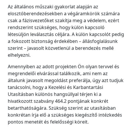
Az általános műszaki gyakorlat alapján az
elosztóberendezésekben a végáramkörök számára
csak a fázisvezetőket szakítja meg a védelem, ezért
rendszerint szükséges, hogy külön kapcsoló
létesüljön leválasztás céljára. A külön kapcsolót pedig
a fokozott biztonság érdekében – állásfoglalásunk
szerint – javasolt közvetlenül a berendezés mellé
elhelyezni.
Amennyiben az adott projekten Ön olyan tervvel és
megrendelői elvárással találkozik, ami nem az
általunk javasolt megoldást preferálja, úgy azt tudjuk
tanácsolni, hogy a Kezelési és Karbantartási
Utasításban különös hangsúllyal térjen ki a
hivatkozott szabvány 464.2 pontjának konkrét
betarthatóságára. Szükség szerint az utasításban
konkrétan írja elő a szükséges kiegészítő intézkedés
pontos menetét és felelősségi köreit.