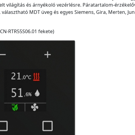
t világítás és árnyékoló vezérlésre. Páratartalom-érzékelőv
, választható MDT üveg és egyes Siemens, Gira, Merten, Ju
CN-RTR55S06.01 fekete)