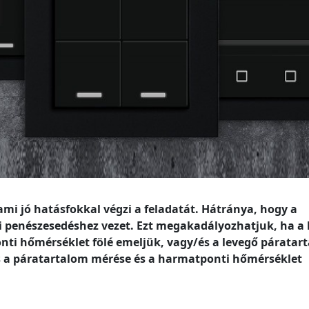
ami jó hatásfokkal végzi a feladatát. Hátránya, hogy a
mi penészesedéshez vezet. Ezt megakadályozhatjuk, ha a
ti hőmérséklet fölé emeljük, vagy/és a levegő páratar
 a páratartalom mérése és a harmatponti hőmérséklet