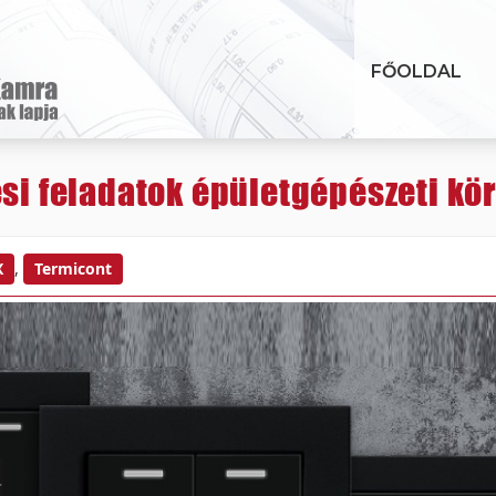
FŐOLDAL
ési feladatok épületgépészeti kö
X
,
Termicont