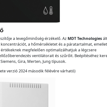
lő
szítője a levegőminőség-érzékelő. Az
MDT Technologies
ál
koncentrációt, a hőmérsékletet és a páratartalmat, emellet
 értékeknek megfelelően optimalizálhatjuk a légcsere
ellőzőberendezés ventilátorait és szűrőit. Beépítéséhez ker
Siemens, Gira, Merten, Jung típusok.
te verzió 2024 második félévére várható)