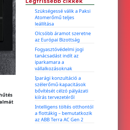
Legfrissebb cikkek
Szükségessé válik a Paksi
Atomerőmű teljes
leállítása
Olcsóbb áramot szeretne
az Európai Bizottság
Fogyasztóvédelmi jogi
tanácsadást indít az
iparkamara a
vállalkozásoknak
Iparági konzultáció a
szélerőmű-kapacitások
bővítését célzó pályázati
 hűtés
kiírás tervezetéről
talmát
Intelligens töltés otthontól
a flottákig – bemutatkozik
az ABB Terra AC Gen 2