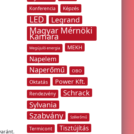
Képzés
Konferencia
LED
Legrand
Magyar Mérnöki
Kamara
MEKH
Megújuló energia
Napelem
Naperőmű
OBO
Power Kft.
Oktatás
Schrack
Rendezvény
Sylvania
Szabvány
Szélerőmű
Tisztújítás
Termicont
yaránt.