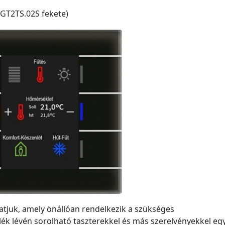
GT2TS.02S fekete)
hatjuk, amely önállóan rendelkezik a szükséges
k lévén sorolható taszterekkel és más szerelvényekkel eg