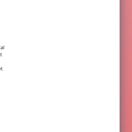
tal
t
et