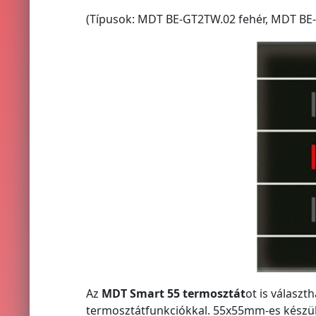
(Típusok: MDT BE-GT2TW.02 fehér, MDT BE-
Az
MDT Smart 55 termosztát
ot is választ
termosztátfunkciókkal. 55x55mm-es készülé