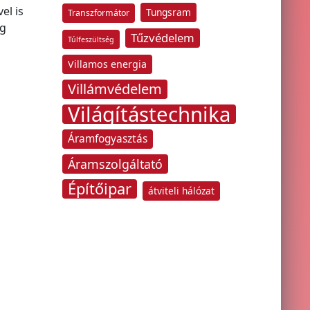
el is
Tungsram
Transzformátor
ng
Tűzvédelem
Túlfeszültség
Villamos energia
Villámvédelem
Világítástechnika
Áramfogyasztás
Áramszolgáltató
Építőipar
átviteli hálózat