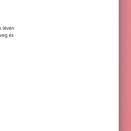
k lévén
veg és