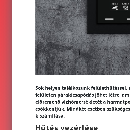
Sok helyen találkozunk felülethűtéssel, 
felületen párakicsapódás jöhet létre, a
előremenő vízhőmérsékletét a harmatpon
csökkentjük. Mindkét esetben szükséges
kiszámítása.
Hűtés vezérlése