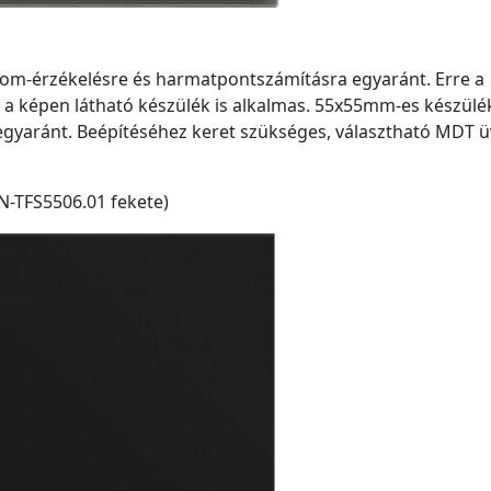
lom-érzékelésre és harmatpontszámításra egyaránt. Erre a
 a képen látható készülék is alkalmas. 55x55mm-es készülé
 egyaránt. Beépítéséhez keret szükséges, választható MDT ü
N-TFS5506.01 fekete)