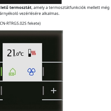
letű termosztát
, amely a termosztátfunkciók mellett még
 árnyékoló vezérlésére alkalmas.
CN-RTRGS.02S fekete)