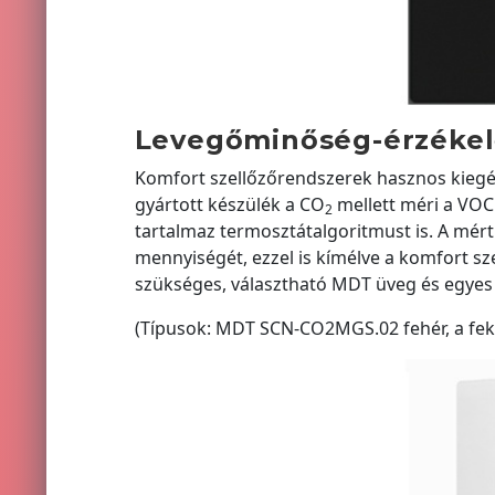
Levegőminőség-érzéke
Komfort szellőzőrendszerek hasznos kiegé
gyártott készülék a CO
mellett méri a VOC 
2
tartalmaz termosztátalgoritmust is. A mért
mennyiségét, ezzel is kímélve a komfort sz
szükséges, választható MDT üveg és egyes 
(Típusok: MDT SCN-CO2MGS.02 fehér, a feke