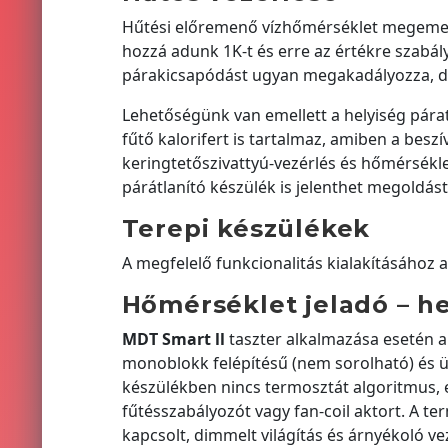
Hűtési előremenő vízhőmérséklet megemel
hozzá adunk 1K-t és erre az értékre szabá
párakicsapódást ugyan megakadályozza, de 
Lehetőségünk van emellett a helyiség pára
fűtő kalorifert is tartalmaz, amiben a besz
keringtetőszivattyú-vezérlés és hőmérsékl
párátlanító készülék is jelenthet megoldást
Terepi készülékek
A megfelelő funkcionalitás kialakításához 
Hőmérséklet jeladó – h
MDT Smart ll
taszter alkalmazása esetén a 
monoblokk felépítésű (nem sorolható) és ü
készülékben nincs termosztát algoritmus, e
fűtésszabályozót vagy fan-coil aktort. A t
kapcsolt, dimmelt világítás és árnyékoló ve