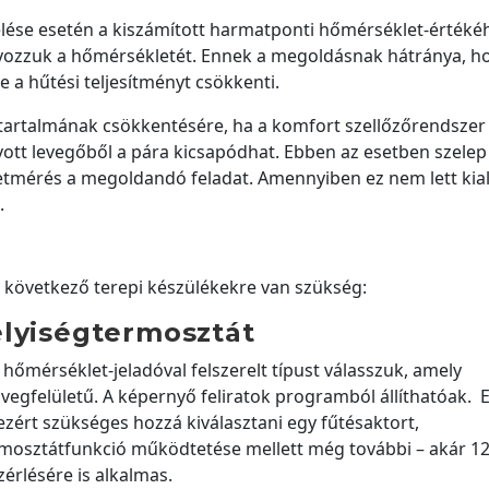
ése esetén a kiszámított harmatponti hőmérséklet-értéké
lyozzuk a hőmérsékletét. Ennek a megoldásnak hátránya, h
a hűtési teljesítményt csökkenti.
tartalmának csökkentésére, ha a komfort szellőzőrendszer
ívott levegőből a pára kicsapódhat. Ebben az esetben szelep
etmérés a megoldandó feladat. Amennyiben ez nem lett kial
.
a következő terepi készülékekre van szükség:
elyiségtermosztát
hőmérséklet-jeladóval felszerelt típust válasszuk, amely
vegfelületű. A képernyő feliratok programból állíthatóak. 
zért szükséges hozzá kiválasztani egy fűtésaktort,
ermosztátfunkció működtetése mellett még további – akár 12
zérlésére is alkalmas.