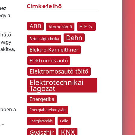
Címkefelhő
hez
ogy a
ABB
B.E.G.
Atomerőmű
 hűtő-
Dehn
Biztonságtechnika
 vagy
akítva,
Elektro-Kamleithner
Elektromos autó
Elektromosautó-töltő
Elektrotechnikai
Tagozat
Energetika
Ebben a
Energiahatékonyság
Feilo
Energiatárolás
 –
KNX
Gyászhír