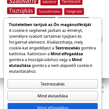
Szabvány
Termicont
Szélerőmű
Tisztújítás
Tungsram
Transzformátor
Tűzvédelem
Villamos energia
Túlfeszültség
Tiszteletben tartjuk az Ön magánszféráját
Villámvédelem
A cookie-k segítenek javítani az élményt,
személyre szabott tartalmat nyújtani és
Világítástechnika
Áramfogyasztás
forgalmat elemezni. Kiválaszthatja, mely
Építőipar
cookie-kat engedélyezi a
Testreszabás
gombra
Áramszolgáltató
átviteli hálózat
kattintva. Kattintson a
Mind elfogadása
gombra a hozzájáruláshoz vagy a
Mind
elutasítása
gombra a nem alapvető cookie-k
elutasításához.
Testreszabás
Az E-VILLAMOS szaklap a Magyar Mérnöki Kamara Elektrotechnikai
Tagozatának lapja. Minden jog fenntartva, © 2009–2026
Mind elutasítása
Adatkezelés
Dokumentumok
Tagozat
Mind elfogadása