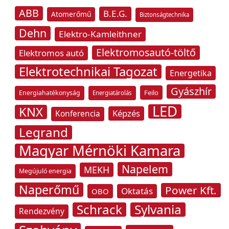
ABB
B.E.G.
Atomerőmű
Biztonságtechnika
Dehn
Elektro-Kamleithner
Elektromosautó-töltő
Elektromos autó
Elektrotechnikai Tagozat
Energetika
Gyászhír
Feilo
Energiahatékonyság
Energiatárolás
LED
KNX
Képzés
Konferencia
Legrand
Magyar Mérnöki Kamara
Napelem
MEKH
Megújuló energia
Naperőmű
Power Kft.
Oktatás
OBO
Schrack
Sylvania
Rendezvény