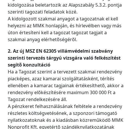
kidolgozása beletartozik az Alapszabály 5.3.2. pontja
szerinti tagozati feladatok közé.
A kidolgozott szakmai anyagot a tagozatnak el kell
helyezni az MMK honlapján, és hírlevélben vagy más
úton értesíteni kell a tagozat tagozat tagjait a
szakmai anyag elérhetõségérõl.
2. Az új MSZ EN 62305 villámvédelmi szabvány
szerinti tervezés tárgyú vizsgára való felkészítést
segítõ konzultáció
Ha a Tagozat szerint a tervezett szakmai rendezvény
piacképes, azaz kamarai szolgáltatásként, térítés
ellenében a kamarac tagjainak értékesíthetõ, akkor a
rendezvény elõkészítésére maximum 300 000 Ft a
Tagozat rendelkezésére áll.
A pénzkeret felhasználásának feltétele a rendezvény
részletes költségvetésének, a szponzori támogató
nyilatkozatoknak és a kiadásban közremûködõ MMK
Nonprofit Kft. egyetértõ szándéknyilatkozatának