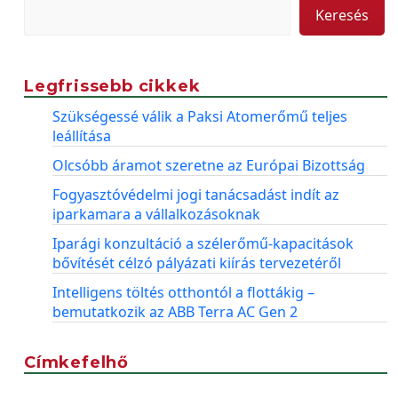
Keresés
Legfrissebb cikkek
Szükségessé válik a Paksi Atomerőmű teljes
leállítása
Olcsóbb áramot szeretne az Európai Bizottság
Fogyasztóvédelmi jogi tanácsadást indít az
iparkamara a vállalkozásoknak
Iparági konzultáció a szélerőmű-kapacitások
bővítését célzó pályázati kiírás tervezetéről
Intelligens töltés otthontól a flottákig –
bemutatkozik az ABB Terra AC Gen 2
Címkefelhő