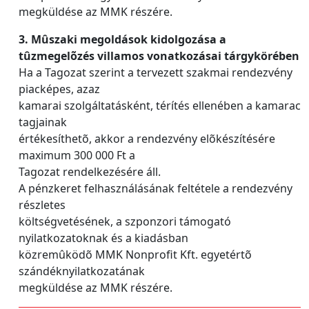
megküldése az MMK részére.
3. Mûszaki megoldások kidolgozása a
tûzmegelõzés villamos vonatkozásai tárgykörében
Ha a Tagozat szerint a tervezett szakmai rendezvény
piacképes, azaz
kamarai szolgáltatásként, térítés ellenében a kamarac
tagjainak
értékesíthetõ, akkor a rendezvény elõkészítésére
maximum 300 000 Ft a
Tagozat rendelkezésére áll.
A pénzkeret felhasználásának feltétele a rendezvény
részletes
költségvetésének, a szponzori támogató
nyilatkozatoknak és a kiadásban
közremûködõ MMK Nonprofit Kft. egyetértõ
szándéknyilatkozatának
megküldése az MMK részére.