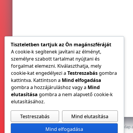
Tiszteletben tartjuk az Ön magánszféráját
A cookie-k segítenek javítani az élményt,
személyre szabott tartalmat nyújtani és
forgalmat elemezni. Kiválaszthatja, mely
cookie-kat engedélyezi a
Testreszabás
gombra
kattintva. Kattintson a
Mind elfogadása
gombra a hozzájáruláshoz vagy a
Mind
elutasítása
gombra a nem alapvető cookie-k
elutasításához.
Testreszabás
Mind elutasítása
Az E-VILLAMOS szaklap a
Mind elfogadása