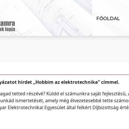
FŐOLDAL
yázatot hirdet „Hobbim az elektrotechnika” címmel.
agad tetted részévé? Küldd el számunkra saját fejlesztésû, 
 munkád ismertetését, amely még élvezetesebbé tette számo
r Elektrotechnikai Egyesület által felkért Díjbizottság érték