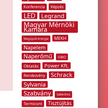
Képzés
Konferencia
LED
Legrand
Magyar Mérnöki
Kamara
MEKH
Megújuló energia
Napelem
Naperőmű
OBO
Power Kft.
Oktatás
Schrack
Rendezvény
Sylvania
Szabvány
Szélerőmű
Tisztújítás
Termicont