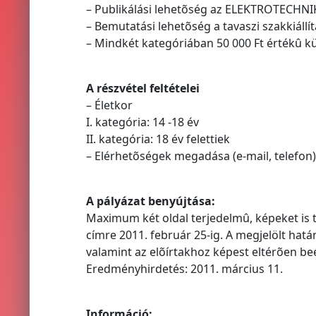
– Publikálási lehetõség az ELEKTROTECHNI
– Bemutatási lehetõség a tavaszi szakkiáll
– Mindkét kategóriában 50 000 Ft értékû kü
A részvétel feltételei
– Életkor
I. kategória: 14 -18 év
II. kategória: 18 év felettiek
– Elérhetõségek megadása (e-mail, telefon)
A pályázat benyújtása:
Maximum két oldal terjedelmû, képeket is 
címre 2011. február 25-ig. A megjelölt hat
valamint az elõírtakhoz képest eltérõen b
Eredményhirdetés: 2011. március 11.
Információ: