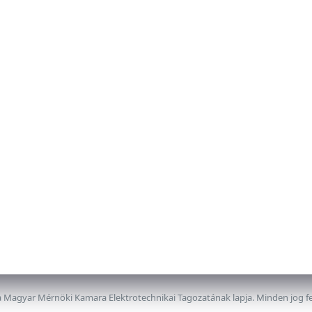
 Magyar Mérnöki Kamara Elektrotechnikai Tagozatának lapja. Minden jog f