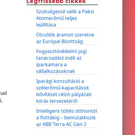
Legfrissebb cikkek
Szükségessé válik a Paksi
Atomerőmű teljes
leállítása
Olcsóbb áramot szeretne
az Európai Bizottság
Fogyasztóvédelmi jogi
tanácsadást indít az
iparkamara a
vállalkozásoknak
Iparági konzultáció a
szélerőmű-kapacitások
ail
bővítését célzó pályázati
ó,
kiírás tervezetéről
Intelligens töltés otthontól
a flottákig – bemutatkozik
az ABB Terra AC Gen 2