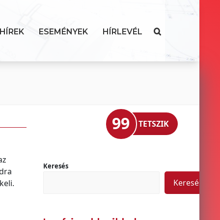
HÍREK
ESEMÉNYEK
HÍRLEVÉL
99
TETSZIK
az
Keresés
dra
Keresés
eli.