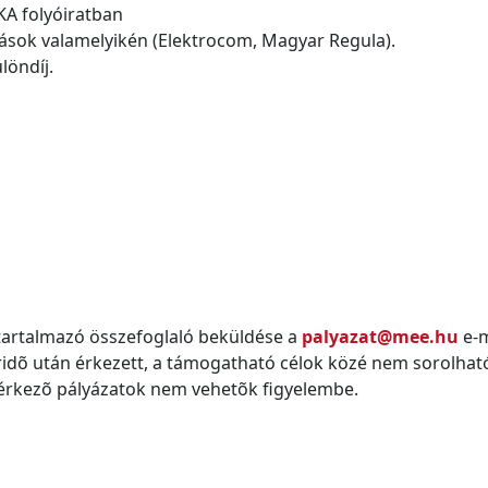
KA folyóiratban
ítások valamelyikén (Elektrocom, Magyar Regula).
löndíj.
tartalmazó összefoglaló beküldése a
palyazat@mee.hu
e-m
áridõ után érkezett, a támogatható célok közé nem sorolhat
eérkezõ pályázatok nem vehetõk figyelembe.