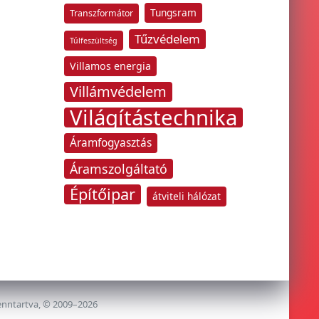
Tungsram
Transzformátor
Tűzvédelem
Túlfeszültség
Villamos energia
Villámvédelem
Világítástechnika
Áramfogyasztás
Áramszolgáltató
Építőipar
átviteli hálózat
enntartva, © 2009–2026