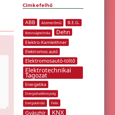
Címkefelhő
ABB
B.E.G.
Atomerőmű
Dehn
Biztonságtechnika
Elektro-Kamleithner
Elektromos autó
Elektromosautó-töltő
Elektrotechnikai
Tagozat
Energetika
Energiahatékonyság
Feilo
Energiatárolás
KNX
Gyászhír