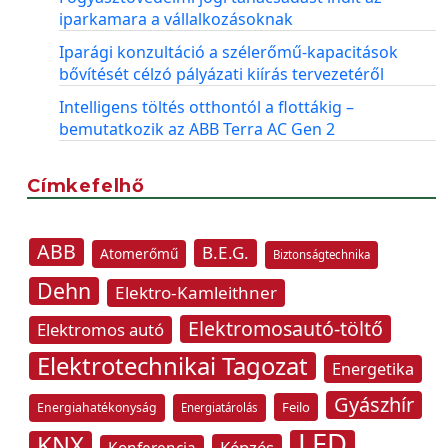
iparkamara a vállalkozásoknak
Iparági konzultáció a szélerőmű-kapacitások
bővítését célzó pályázati kiírás tervezetéről
Intelligens töltés otthontól a flottákig –
bemutatkozik az ABB Terra AC Gen 2
Címkefelhő
ABB
B.E.G.
Atomerőmű
Biztonságtechnika
Dehn
Elektro-Kamleithner
Elektromosautó-töltő
Elektromos autó
Elektrotechnikai Tagozat
Energetika
Gyászhír
Feilo
Energiahatékonyság
Energiatárolás
LED
KNX
Képzés