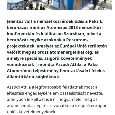
Jelentős volt a nemzetközi érdeklődés a Paks II
beruházás iránt az Atomexpo 2018 nemzetközi
konferencián és kiállításon Szocsiban, mivel a
beruházás egyike azoknak a Roszatom-
projekteknek, amelyet az Európai Unió területén
valósít meg az orosz atomenergetikai cég, és
amelyre speciális, szigorú követelmények
vonatkoznak – mondta Aszódi Attila, a Paksi
Atomerőmű teljesítmény-fenntartásáért felelős
államtitkár újságíróknak.
Aszódi Attila a legfontosabb feladatnak most a
létesítési engedélykérelem összeállítását nevezte,
amelyben le kell azt is írni, hogyan felel meg az
atomerőmű az építésre vonatkozó szigorú európai
uniós követelményeknek.