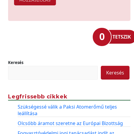
0
TETSZIK
Keresés
Keresés
Legfrissebb cikkek
Szükségessé válik a Paksi Atomerőmű teljes
leállítása
Olcsóbb áramot szeretne az Európai Bizottság
Fogyasztóvédelmi jogi tanácsadást indít az