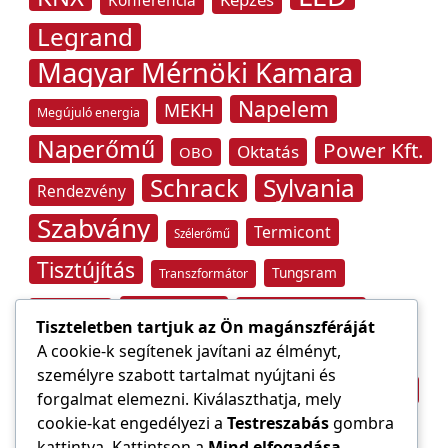
Konferencia
Legrand
Magyar Mérnöki Kamara
Napelem
MEKH
Megújuló energia
Naperőmű
Power Kft.
Oktatás
OBO
Schrack
Sylvania
Rendezvény
Szabvány
Termicont
Szélerőmű
Tisztújítás
Tungsram
Transzformátor
Tűzvédelem
Villamos energia
Túlfeszültség
Tiszteletben tartjuk az Ön magánszféráját
Villámvédelem
A cookie-k segítenek javítani az élményt,
személyre szabott tartalmat nyújtani és
Világítástechnika
Áramfogyasztás
forgalmat elemezni. Kiválaszthatja, mely
Építőipar
cookie-kat engedélyezi a
Testreszabás
gombra
Áramszolgáltató
átviteli hálózat
kattintva. Kattintson a
Mind elfogadása