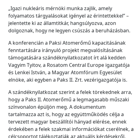
„Igazi nukleáris mérnöki munka zajlik, amely
folyamatos tárgyalásokat igényel az érintettekkel” –
jelentette ki az államtitkár, hangsúlyozva, azon
dolgoznak, hogy ne legyen csúszás a beruházásban.
A konferencián a Paksi Atomerőmű kapacitásának
fenntartására irányuló projekt megvalósításának
támogatására szándéknyilatkozatot írt alá kedden
Vagyim Tyitov, a Rosatom Central Europe igazgatója
és Lenkei István, a Magyar Atomfórum Egyesület
elnöke, aki egyben a Paks II. Zrt. vezérigazgatója is.
A szándéknyilatkozat szerint a felek törekednek arra,
hogy a Paks II. Atomerőmű a legmagasabb műszaki
színvonalon épüljön meg. A dokumentum
tartalmazza azt is, hogy az együttműködés célja a
tervezett magyar beszállítói hányad elérése, ennek
érdekében a felek szakmai információkat cserélnek, a
célcsoportot tájékoztatják az aktuális kérdésekről.