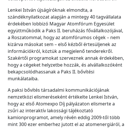
Lenkei István újságíróknak elmondta, a
szándéknyilatkozat alapján a mintegy 40 tagvállalata
érdekében lobbizó Magyar Atomfórum Egyesület
együttműködik a Paks II. beruházás fővállalkozójával,
a Roszatommal, hogy az atomfórumos cégek – nem
kizárva másokat sem – első kézből értesüljenek az
információkról, köztük a megjelenő tenderekről.
Szakértői programokat szerveznek annak érdekében,
hogy a cégeket helyzetbe hozzák, és alvállalkozóként
bekapcsolódhassanak a Paks II. bővítési
munkálataiba.
A paksi bővítés társadalmi kommunikációjának
nemzetközi elismeréseként értékelte Lenkei István,
hogy az első Atomexpo Díj pályázaton elismerte a
zsűri az interaktív lakossági tájékoztató
kamionprogramot, amely révén eddig 2009-től több
mint 300 ezer emberhez jutott el az atomenergiáról, a