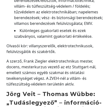
berendezések/elosztók; információtechnika;
villám- és túlfeszültség-védelem / földelés;
tűzvédelem az elektrotechnikában; napelemes
berendezések; vész- és biztonsági berendezések;
villamos berendezések felülvizsgálata; EMV.
Különleges gyakorlati esetek és ezek
szabványos, valamint gyakorlati értékelése.
Olvasói kör: villanyszerelők, elektrotechnikusok,
felülvizsgálók és szakértők.
A szerző, Frank Ziegler elektrotechnikus mester,
docens, mesterkurzus vezető az etz Stuttgart-nál,
emellett számos egyéb szakmai és oktatási
tevékenységet végez. A ZVEH-nél a villám- és
túlfeszültség-védelem területén aktív.
Jörg Veit – Thomas Wübbe:
„Tudáslegyező” – információ-