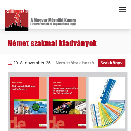
Német szakmai kiadványok
2018. november 26.
Nem szóltak hozzá
Szakkönyv