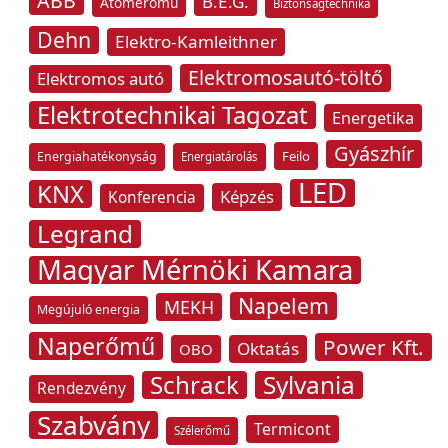
ABB
B.E.G.
Atomerőmű
Biztonságtechnika
Dehn
Elektro-Kamleithner
Elektromosautó-töltő
Elektromos autó
Elektrotechnikai Tagozat
Energetika
Gyászhír
Feilo
Energiahatékonyság
Energiatárolás
LED
KNX
Képzés
Konferencia
Legrand
Magyar Mérnöki Kamara
Napelem
MEKH
Megújuló energia
Naperőmű
Power Kft.
Oktatás
OBO
Schrack
Sylvania
Rendezvény
Szabvány
Termicont
Szélerőmű