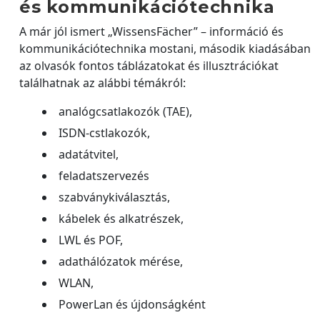
és kommunikációtechnika
A már jól ismert „WissensFächer” – információ és
kommunikációtechnika mostani, második kiadásában
az olvasók fontos táblázatokat és illusztrációkat
találhatnak az alábbi témákról:
analógcsatlakozók (TAE),
ISDN-cstlakozók,
adatátvitel,
feladatszervezés
szabványkiválasztás,
kábelek és alkatrészek,
LWL és POF,
adathálózatok mérése,
WLAN,
PowerLan és újdonságként