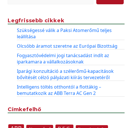
Legfrissebb cikkek
Szükségessé válik a Paksi Atomerőmű teljes
leállítása
Olcsóbb áramot szeretne az Európai Bizottság
Fogyasztóvédelmi jogi tanácsadást indít az
iparkamara a vállalkozásoknak
Iparági konzultáció a szélerőmű-kapacitások
bővítését célzó pályázati kiírás tervezetéről
Intelligens töltés otthontól a flottákig –
bemutatkozik az ABB Terra AC Gen 2
Címkefelhő