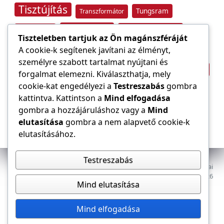
Tisztújítás
Tungsram
Transzformátor
Tűzvédelem
Villamos energia
Túlfeszültség
Tiszteletben tartjuk az Ön magánszféráját
Villámvédelem
A cookie-k segítenek javítani az élményt,
személyre szabott tartalmat nyújtani és
Világítástechnika
Áramfogyasztás
forgalmat elemezni. Kiválaszthatja, mely
Építőipar
cookie-kat engedélyezi a
Testreszabás
gombra
Áramszolgáltató
átviteli hálózat
kattintva. Kattintson a
Mind elfogadása
gombra a hozzájáruláshoz vagy a
Mind
elutasítása
gombra a nem alapvető cookie-k
elutasításához.
Testreszabás
Az E-VILLAMOS szaklap a Magyar Mérnöki Kamara Elektrotechnikai
Tagozatának lapja. Minden jog fenntartva, © 2009–2026
Mind elutasítása
Adatkezelés
Dokumentumok
Tagozat
Mind elfogadása