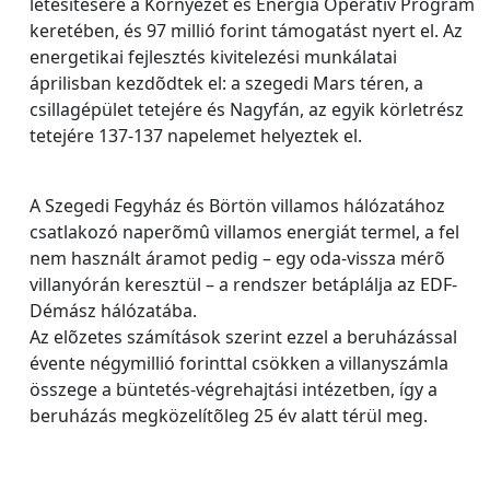
létesítésére a Környezet és Energia Operatív Program
keretében, és 97 millió forint támogatást nyert el. Az
energetikai fejlesztés kivitelezési munkálatai
áprilisban kezdõdtek el: a szegedi Mars téren, a
csillagépület tetejére és Nagyfán, az egyik körletrész
tetejére 137-137 napelemet helyeztek el.
A Szegedi Fegyház és Börtön villamos hálózatához
csatlakozó naperõmû villamos energiát termel, a fel
nem használt áramot pedig – egy oda-vissza mérõ
villanyórán keresztül – a rendszer betáplálja az EDF-
Démász hálózatába.
Az elõzetes számítások szerint ezzel a beruházással
évente négymillió forinttal csökken a villanyszámla
összege a büntetés-végrehajtási intézetben, így a
beruházás megközelítõleg 25 év alatt térül meg.