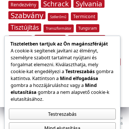
Schrack
Sylvania
Rendezvény
Szabvány
Termicont
Szélerőmű
Tisztújítás
Tungsram
Transzformátor
Tűzvédelem
Villamos energia
Túlfeszültség
Tiszteletben tartjuk az Ön magánszféráját
Villámvédelem
A cookie-k segítenek javítani az élményt,
személyre szabott tartalmat nyújtani és
Világítástechnika
Áramfogyasztás
forgalmat elemezni. Kiválaszthatja, mely
Építőipar
cookie-kat engedélyezi a
Testreszabás
gombra
Áramszolgáltató
átviteli hálózat
kattintva. Kattintson a
Mind elfogadása
gombra a hozzájáruláshoz vagy a
Mind
elutasítása
gombra a nem alapvető cookie-k
elutasításához.
Testreszabás
Az E-VILLAMOS szaklap a Magyar Mérnöki Kamara Elektrotechnikai
Tagozatának lapja. Minden jog fenntartva, © 2009–2026
Mind elutasítása