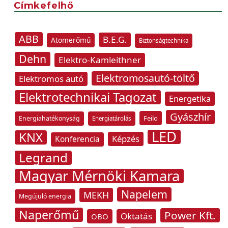
Címkefelhő
ABB
B.E.G.
Atomerőmű
Biztonságtechnika
Dehn
Elektro-Kamleithner
Elektromosautó-töltő
Elektromos autó
Elektrotechnikai Tagozat
Energetika
Gyászhír
Feilo
Energiahatékonyság
Energiatárolás
LED
KNX
Képzés
Konferencia
Legrand
Magyar Mérnöki Kamara
Napelem
MEKH
Megújuló energia
Naperőmű
Power Kft.
Oktatás
OBO