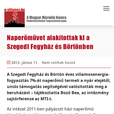
Naperőművet alakítottak ki a
Szegedi Fegyház és Börtönben
2012. június 11.
Nem szóltak hozzá
A Szegedi Fegyház és Börtön éves villamosenergia-
fogyasztás 7%-át naperőmű termeli a nyár elejétől,
uniós támogatás segítségével valósították meg a
beruházást – tájékoztatta Bozó Bea, az intézmény
sajtórferense az MTI-t.
Az intézet 2011-ben pályázott házi naperõmû