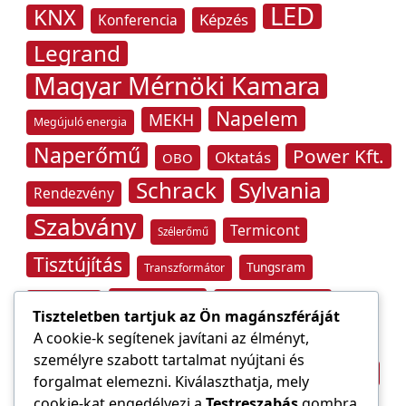
LED
KNX
Képzés
Konferencia
Legrand
Magyar Mérnöki Kamara
Napelem
MEKH
Megújuló energia
Naperőmű
Power Kft.
Oktatás
OBO
Schrack
Sylvania
Rendezvény
Szabvány
Termicont
Szélerőmű
Tisztújítás
Tungsram
Transzformátor
Tűzvédelem
Villamos energia
Túlfeszültség
Tiszteletben tartjuk az Ön magánszféráját
Villámvédelem
A cookie-k segítenek javítani az élményt,
személyre szabott tartalmat nyújtani és
Világítástechnika
Áramfogyasztás
forgalmat elemezni. Kiválaszthatja, mely
Építőipar
cookie-kat engedélyezi a
Testreszabás
gombra