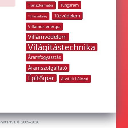
Tungsram
Transzformátor
Tűzvédelem
Túlfeszültség
Villamos energia
Villámvédelem
Világítástechnika
Áramfogyasztás
Áramszolgáltató
Építőipar
átviteli hálózat
enntartva, © 2009–2026