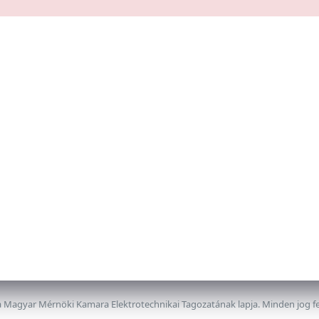
 Magyar Mérnöki Kamara Elektrotechnikai Tagozatának lapja. Minden jog f