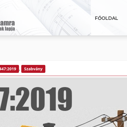
FŐOLDAL
447:2019
,
Szabvány