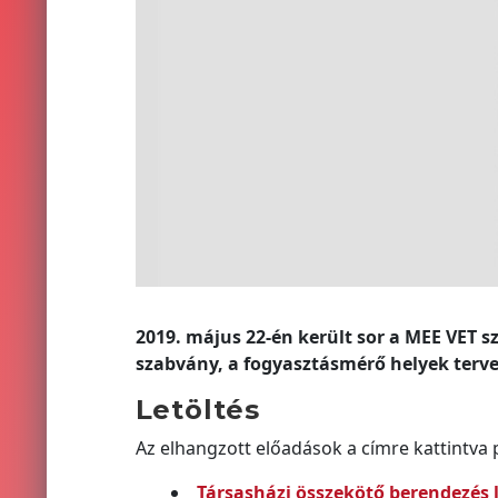
2019. május 22-én került sor a MEE VET 
szabvány, a fogyasztásmérő helyek terv
Letöltés
Az elhangzott előadások a címre kattintva 
Társasházi összekötő berendezés l