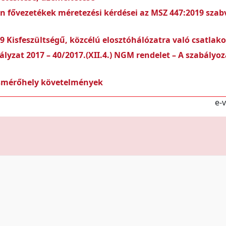
 fővezetékek méretezési kérdései az MSZ 447:2019 sza
 Kisfeszültségű, közcélú elosztóhálózatra való csatlak
lyzat 2017 – 40/2017.(XII.4.) NGM rendelet – A szabályoz
ásmérőhely követelmények
e-