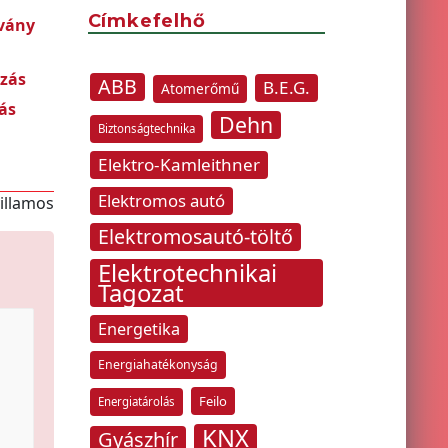
Címkefelhő
bvány
ozás
ABB
B.E.G.
Atomerőmű
ás
Dehn
Biztonságtechnika
Elektro-Kamleithner
Elektromos autó
villamos
Elektromosautó-töltő
Elektrotechnikai
Tagozat
Energetika
Energiahatékonyság
Feilo
Energiatárolás
KNX
Gyászhír