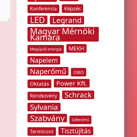
Képzés
Konferencia
LED
Legrand
Magyar Mérnöki
Kamara
MEKH
Megújuló energia
Napelem
Naperőmű
OBO
Power Kft.
Oktatás
Schrack
Rendezvény
Sylvania
Szabvány
Szélerőmű
Tisztújítás
Termicont