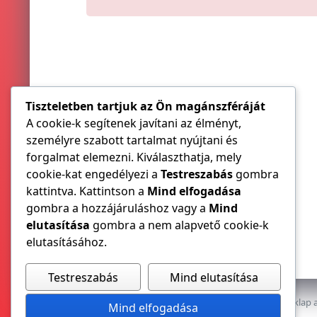
Tiszteletben tartjuk az Ön magánszféráját
A cookie-k segítenek javítani az élményt,
személyre szabott tartalmat nyújtani és
forgalmat elemezni. Kiválaszthatja, mely
cookie-kat engedélyezi a
Testreszabás
gombra
kattintva. Kattintson a
Mind elfogadása
gombra a hozzájáruláshoz vagy a
Mind
elutasítása
gombra a nem alapvető cookie-k
elutasításához.
Testreszabás
Mind elutasítása
Az E-VILLAMOS szaklap a
Mind elfogadása