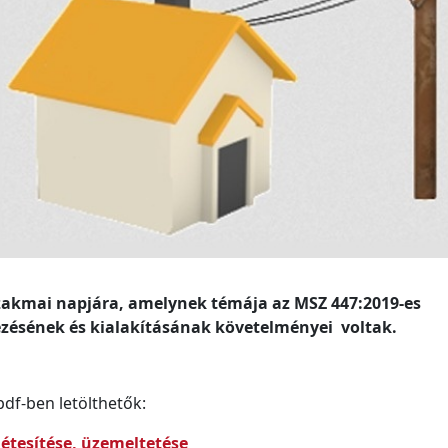
szakmai napjára, amelynek témája az MSZ 447:2019-es
ezésének és kialakításának követelményei voltak.
pdf-ben letölthetők:
étesítése, üzemeltetése