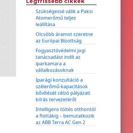
Legfrissebb cikkek
Szükségessé válik a Paksi
Atomerőmű teljes
leállítása
Olcsóbb áramot szeretne
az Európai Bizottság
Fogyasztóvédelmi jogi
tanácsadást indít az
iparkamara a
vállalkozásoknak
Iparági konzultáció a
szélerőmű-kapacitások
bővítését célzó pályázati
kiírás tervezetéről
Intelligens töltés otthontól
a flottákig – bemutatkozik
az ABB Terra AC Gen 2