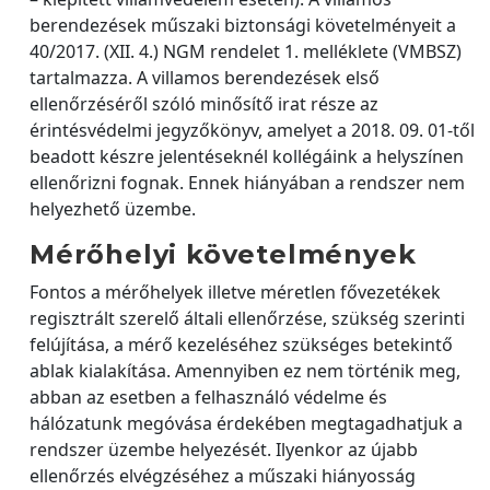
berendezések műszaki biztonsági követelményeit a
40/2017. (XII. 4.) NGM rendelet 1. melléklete (VMBSZ)
tartalmazza. A villamos berendezések első
ellenőrzéséről szóló minősítő irat része az
érintésvédelmi jegyzőkönyv, amelyet a 2018. 09. 01-től
beadott készre jelentéseknél kollégáink a helyszínen
ellenőrizni fognak. Ennek hiányában a rendszer nem
helyezhető üzembe.
Mérőhelyi követelmények
Fontos a mérőhelyek illetve méretlen fővezetékek
regisztrált szerelő általi ellenőrzése, szükség szerinti
felújítása, a mérő kezeléséhez szükséges betekintő
ablak kialakítása. Amennyiben ez nem történik meg,
abban az esetben a felhasználó védelme és
hálózatunk megóvása érdekében megtagadhatjuk a
rendszer üzembe helyezését. Ilyenkor az újabb
ellenőrzés elvégzéséhez a műszaki hiányosság