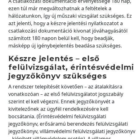
A csatlakozási dokumentáció érvényessége 180 nap,
ezen túl már megváltozhatnak a feltételek a
hálózatunkon, így új műszaki vizsgálat szükséges. Ez
azt jelenti, hogy a készre jelentési nyilatkozatot a
csatlakozási dokumentáció kivonat jóváhagyásától
számított 180 napon belül kell, hogy beadják,
másképp új igénybejelentés beadása szükséges.
Készre jelentés – első
felülvizsgálat, érintésvédelmi
jegyzőkönyv szükséges
A rendszer telepítését követően – az átalakításra
vonatkozóan – az első felülvizsgálatot jogszabály
szerint el kell végezni. Ennek jegyzőkönyvét a
kivitelezőnek az ügyfél rendelkezésére kell
bocsátania. (Érintésvédelmi felülvizsgálati
jegyzőkönyv, erősáramú berendezés felülvizsgálati
jegyzőkönyv, villámvédelmi felülvizsgálati jegyzőkönyv
– kiépített villámvédelem esetén). A villamos