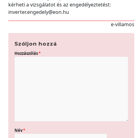
kérheti a vizsgálatot és az engedélyeztetést:
inverter.engedely@eon.hu
e-villamos
Szóljon hozzá
Hozzászólás
*
Név
*