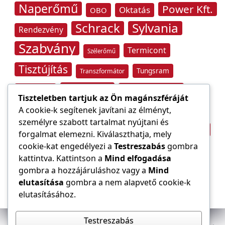
Naperőmű
Power Kft.
Oktatás
OBO
Schrack
Sylvania
Rendezvény
Szabvány
Termicont
Szélerőmű
Tisztújítás
Tungsram
Transzformátor
Tűzvédelem
Villamos energia
Túlfeszültség
Tiszteletben tartjuk az Ön magánszféráját
Villámvédelem
A cookie-k segítenek javítani az élményt,
személyre szabott tartalmat nyújtani és
Világítástechnika
Áramfogyasztás
forgalmat elemezni. Kiválaszthatja, mely
Építőipar
cookie-kat engedélyezi a
Testreszabás
gombra
Áramszolgáltató
átviteli hálózat
kattintva. Kattintson a
Mind elfogadása
gombra a hozzájáruláshoz vagy a
Mind
elutasítása
gombra a nem alapvető cookie-k
elutasításához.
Testreszabás