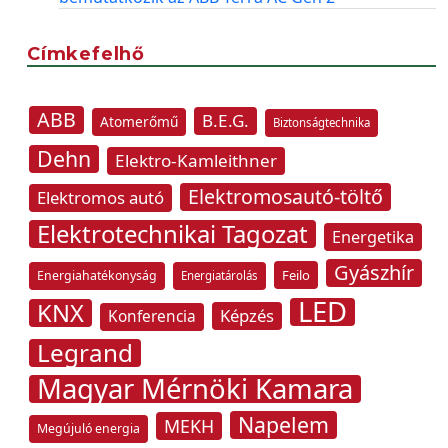
Címkefelhő
ABB
B.E.G.
Atomerőmű
Biztonságtechnika
Dehn
Elektro-Kamleithner
Elektromosautó-töltő
Elektromos autó
Elektrotechnikai Tagozat
Energetika
Gyászhír
Feilo
Energiahatékonyság
Energiatárolás
LED
KNX
Képzés
Konferencia
Legrand
Magyar Mérnöki Kamara
Napelem
MEKH
Megújuló energia