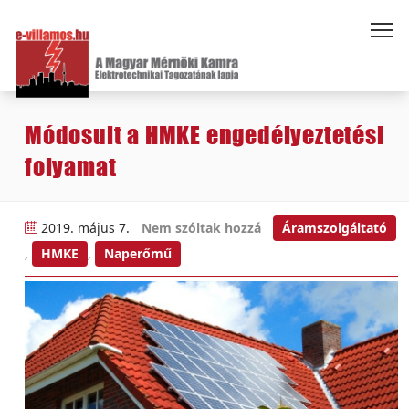
Módosult a HMKE engedélyeztetési
folyamat
2019. május 7.
Nem szóltak hozzá
Áramszolgáltató
,
HMKE
,
Naperőmű