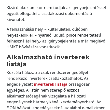
Kizáró okok amikor nem tudjuk az igénybejelentéssel
együtt elfogadni a csatlakozási dokumentáció
kivonatot:
A felhasználási hely, – külterületen, dűlőben
helyezkedik el, – nyaraló, üdülő, pince rendeltetésű
felhasználási hely,- az igénybejelentés a már meglévő
HMKE bővítésére vonatkozik.
Alkalmazható inverterek
listája
Közcélú hálózatra csak rendszerengedéllyel
rendelkező inverterek csatlakoztathatók. Az
engedélyezett
inverterek listája
országosan
egységes. A listán nem szereplő eszköz
alkalmazhatóságának vizsgálata a hálózati
engedélyesek bármelyikénél kezdeményezhető. Az
E.ON hálózati engedélyeseknél az alábbi e-mail címen