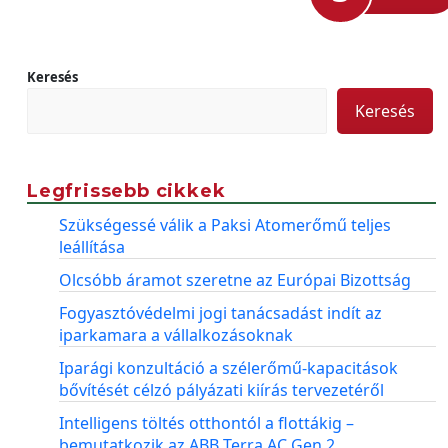
Keresés
Keresés
Legfrissebb cikkek
Szükségessé válik a Paksi Atomerőmű teljes
leállítása
Olcsóbb áramot szeretne az Európai Bizottság
Fogyasztóvédelmi jogi tanácsadást indít az
iparkamara a vállalkozásoknak
Iparági konzultáció a szélerőmű-kapacitások
bővítését célzó pályázati kiírás tervezetéről
Intelligens töltés otthontól a flottákig –
bemutatkozik az ABB Terra AC Gen 2