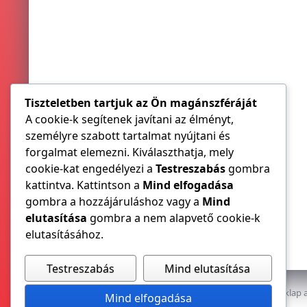
Tiszteletben tartjuk az Ön magánszféráját
A cookie-k segítenek javítani az élményt,
személyre szabott tartalmat nyújtani és
forgalmat elemezni. Kiválaszthatja, mely
cookie-kat engedélyezi a
Testreszabás
gombra
kattintva. Kattintson a
Mind elfogadása
gombra a hozzájáruláshoz vagy a
Mind
elutasítása
gombra a nem alapvető cookie-k
elutasításához.
Testreszabás
Mind elutasítása
Az E-VILLAMOS szaklap a
Mind elfogadása