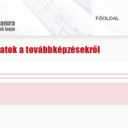
FŐOLDAL
atok a továbbképzésekről