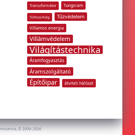
Tungsram
Transzformátor
Tűzvédelem
Túlfeszültség
Villamos energia
Villámvédelem
Világítástechnika
Áramfogyasztás
Áramszolgáltató
Építőipar
átviteli hálózat
enntartva, © 2009–2026