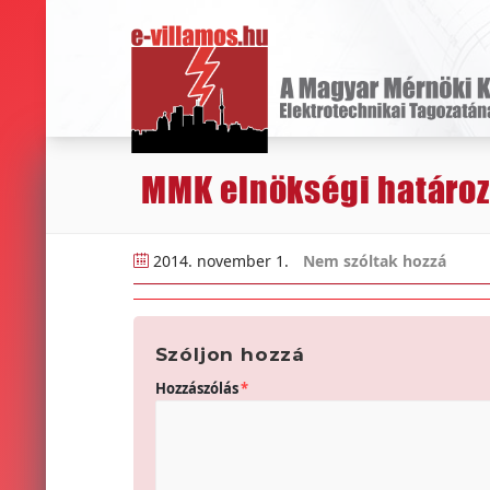
MMK elnökségi határoz
2014. november 1.
Nem szóltak hozzá
Szóljon hozzá
Hozzászólás
*