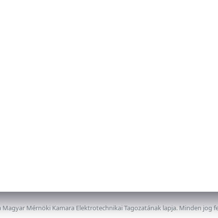
 Magyar Mérnöki Kamara Elektrotechnikai Tagozatának lapja. Minden jog f