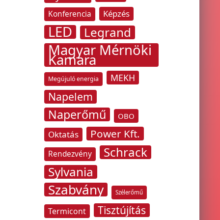
Képzés
Konferencia
LED
Legrand
Magyar Mérnöki
Kamara
MEKH
Megújuló energia
Napelem
Naperőmű
OBO
Power Kft.
Oktatás
Schrack
Rendezvény
Sylvania
Szabvány
Szélerőmű
Tisztújítás
Termicont