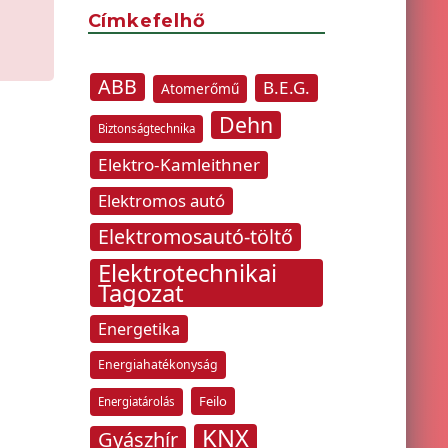
Címkefelhő
ABB
B.E.G.
Atomerőmű
Dehn
Biztonságtechnika
Elektro-Kamleithner
Elektromos autó
Elektromosautó-töltő
Elektrotechnikai
Tagozat
Energetika
Energiahatékonyság
Feilo
Energiatárolás
KNX
Gyászhír