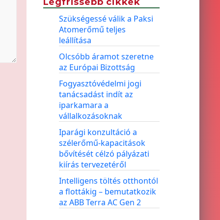
Legfrissebb cikkek
Szükségessé válik a Paksi
Atomerőmű teljes
leállítása
Olcsóbb áramot szeretne
az Európai Bizottság
Fogyasztóvédelmi jogi
tanácsadást indít az
iparkamara a
vállalkozásoknak
Iparági konzultáció a
szélerőmű-kapacitások
bővítését célzó pályázati
kiírás tervezetéről
Intelligens töltés otthontól
a flottákig – bemutatkozik
az ABB Terra AC Gen 2