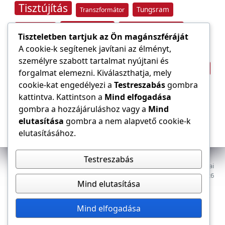
Tisztújítás
Tungsram
Transzformátor
Tűzvédelem
Villamos energia
Túlfeszültség
Tiszteletben tartjuk az Ön magánszféráját
Villámvédelem
A cookie-k segítenek javítani az élményt,
személyre szabott tartalmat nyújtani és
Világítástechnika
Áramfogyasztás
forgalmat elemezni. Kiválaszthatja, mely
Építőipar
cookie-kat engedélyezi a
Testreszabás
gombra
Áramszolgáltató
átviteli hálózat
kattintva. Kattintson a
Mind elfogadása
gombra a hozzájáruláshoz vagy a
Mind
elutasítása
gombra a nem alapvető cookie-k
elutasításához.
Testreszabás
Az E-VILLAMOS szaklap a Magyar Mérnöki Kamara Elektrotechnikai
Tagozatának lapja. Minden jog fenntartva, © 2009–2026
Mind elutasítása
Adatkezelés
Dokumentumok
Tagozat
Mind elfogadása