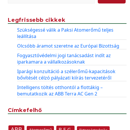
Legfrissebb cikkek
Szükségessé válik a Paksi Atomerőmű teljes
leállítása
Olcsóbb áramot szeretne az Európai Bizottság
Fogyasztóvédelmi jogi tanácsadást indít az
iparkamara a vállalkozásoknak
Iparági konzultáció a szélerőmű-kapacitások
bővítését célzó pályázati kiírás tervezetéről
Intelligens töltés otthontól a flottákig –
bemutatkozik az ABB Terra AC Gen 2
Címkefelhő
ABB
B.E.G.
Atomerőmű