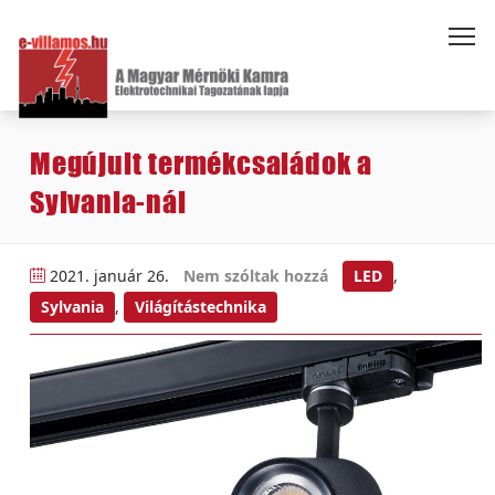
Megújult termékcsaládok a
Sylvania-nál
2021. január 26.
Nem szóltak hozzá
LED
,
Sylvania
,
Világítástechnika