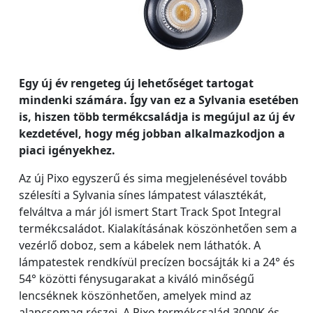
Egy új év rengeteg új lehetőséget tartogat
mindenki számára. Így van ez a Sylvania esetében
is, hiszen több termékcsaládja is megújul az új év
kezdetével, hogy még jobban alkalmazkodjon a
piaci igényekhez.
Az új Pixo egyszerű és sima megjelenésével tovább
szélesíti a Sylvania sínes lámpatest választékát,
felváltva a már jól ismert Start Track Spot Integral
termékcsaládot. Kialakításának köszönhetően sem a
vezérlő doboz, sem a kábelek nem láthatók. A
lámpatestek rendkívül precízen bocsájták ki a 24° és
54° közötti fénysugarakat a kiváló minőségű
lencséknek köszönhetően, amelyek mind az
alapcsomag részei. A Pixo termékcsalád 3000K és