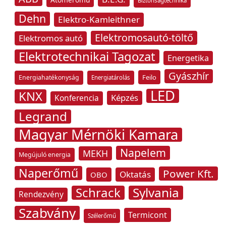
Biztonságtechnika
Dehn
Elektro-Kamleithner
Elektromosautó-töltő
Elektromos autó
Elektrotechnikai Tagozat
Energetika
Gyászhír
Feilo
Energiahatékonyság
Energiatárolás
LED
KNX
Képzés
Konferencia
Legrand
Magyar Mérnöki Kamara
Napelem
MEKH
Megújuló energia
Naperőmű
Power Kft.
Oktatás
OBO
Schrack
Sylvania
Rendezvény
Szabvány
Termicont
Szélerőmű