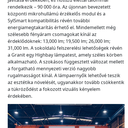
rendelkezik – 90 000 óra. Az újonnan bevezetett
központi mikrohullámú érzékelős modul és a
SylSmart kompatibilitás révén további
energiamegtakarítás érhető el. Mindemellett még
szélesebb fényáram csomagokat kínál az
érdeklődöknek: 13,000 lm; 19,500 lm; 26,000 lm;
31,000 lm. A sokoldalú felszerelési lehetőségek révén
a Granit egy Highbay lámpatest, amely széles körben
alkalmazható. A szokásos függesztett változat mellett
a forgatható mennyezeti verzió nagyobb
rugalmasságot kínál. A lámpaernyők lehetővé teszik
az esztétika növelését, ugyanakkor tovább csökkentik
a tükröződést a fokozott vizuális kényelem
érdekében.