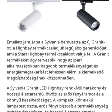
Emellett januárba a Sylvania bemutatta az új Granit-
ot, a Highbay termékcsaládjuk legújabb generációját,
ami a Start Highbay termékcsaládot váltja fel. A Granit
termékeket úgy tervezték, hogy az ipari
alkalmazásokban nagyobb termelékenységet és
energiamegtakarítást lehessen elérni a kiemelkedő
megbízhatóságának köszönhetően.
A Sylvania Granit LED Highbay rendkívül hatékony és
hosszú élettartamú, ötvözi az erős fényáramot és a
könnyű kezelhetőséget. A kompakt, kör alakú
lámpatest tiszta, erős fényt biztosít a termelékenység
javítása érdekében, és hosszú élettartalommal