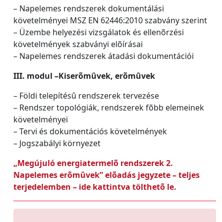
– Napelemes rendszerek dokumentálási
követelményei MSZ EN 62446:2010 szabvány szerint
– Üzembe helyezési vizsgálatok és ellenõrzési
követelmények szabványi elõírásai
– Napelemes rendszerek átadási dokumentációi
III. modul –Kiserõmûvek, erõmûvek
– Földi telepítésû rendszerek tervezése
– Rendszer topológiák, rendszerek fõbb elemeinek
követelményei
– Tervi és dokumentációs követelmények
– Jogszabályi környezet
„Megújuló energiatermelõ rendszerek 2.
Napelemes erõmûvek” elõadás jegyzete – teljes
terjedelemben – ide kattintva tölthetõ le.