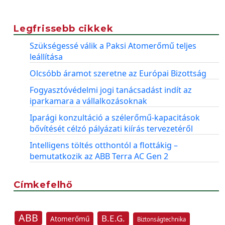
Legfrissebb cikkek
Szükségessé válik a Paksi Atomerőmű teljes
leállítása
Olcsóbb áramot szeretne az Európai Bizottság
Fogyasztóvédelmi jogi tanácsadást indít az
iparkamara a vállalkozásoknak
Iparági konzultáció a szélerőmű-kapacitások
bővítését célzó pályázati kiírás tervezetéről
Intelligens töltés otthontól a flottákig –
bemutatkozik az ABB Terra AC Gen 2
Címkefelhő
ABB
B.E.G.
Atomerőmű
Biztonságtechnika