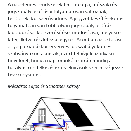
A napelemes rendszerek technológia, mûszaki és
jogszabályi elõírásai folyamatosan változnak,
fejlõdnek, korszerûsödnek. A jegyzet készítésekor is
folyamatban van több olyan jogszabályi elõírás
kidolgozása, korszerûsítése, módosítása, melyekre
kitér, illetve részletez a jegyzet. Azonban az oktatási
anyag a kiadáskor érvényes jogszabályokon és
szabványokon alapszik, ezért felhívjuk az olvasó
figyelmét, hogy a napi munkája során mindig a
hatályos rendelkezések és elõírások szerint végezze
tevékenységét.
Mészáros Lajos és Schottner Károly