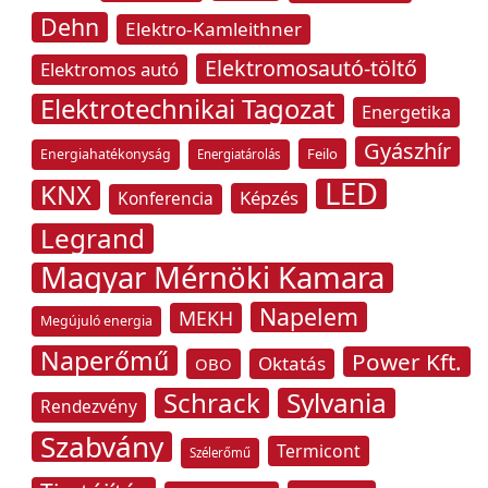
Dehn
Elektro-Kamleithner
Elektromosautó-töltő
Elektromos autó
Elektrotechnikai Tagozat
Energetika
Gyászhír
Feilo
Energiahatékonyság
Energiatárolás
LED
KNX
Képzés
Konferencia
Legrand
Magyar Mérnöki Kamara
Napelem
MEKH
Megújuló energia
Naperőmű
Power Kft.
Oktatás
OBO
Schrack
Sylvania
Rendezvény
Szabvány
Termicont
Szélerőmű