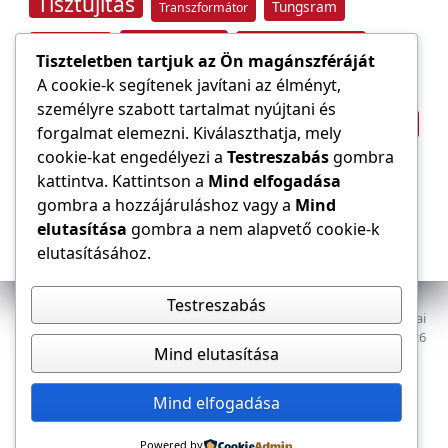
Tisztújítás
Tungsram
Transzformátor
Tűzvédelem
Villamos energia
Túlfeszültség
Tiszteletben tartjuk az Ön magánszféráját
Villámvédelem
A cookie-k segítenek javítani az élményt,
személyre szabott tartalmat nyújtani és
Világítástechnika
Áramfogyasztás
forgalmat elemezni. Kiválaszthatja, mely
Építőipar
cookie-kat engedélyezi a
Testreszabás
gombra
Áramszolgáltató
átviteli hálózat
kattintva. Kattintson a
Mind elfogadása
gombra a hozzájáruláshoz vagy a
Mind
elutasítása
gombra a nem alapvető cookie-k
elutasításához.
Testreszabás
Az E-VILLAMOS szaklap a Magyar Mérnöki Kamara Elektrotechnikai
Tagozatának lapja. Minden jog fenntartva, © 2009–2026
Mind elutasítása
Adatkezelés
Dokumentumok
Tagozat
Mind elfogadása
Powered by