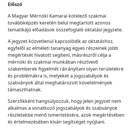
Elõszó
A Magyar Mérnöki Kamarai kötelezõ szakmai
továbbképzés keretén belül megtartott azonos
tematikájú elõadások összefoglaló oktatási jegyzete.
A jegyzet közvetlenül kapcsolódik az oktatáshoz,
egyfelõl az elméleti tananyag egyes részeinek jobb
megértését hivatott segíteni, másrészrõl célja a
mérnöki és szakmai munkában résztvevõ
szakemberek figyelmét ráirányítani olyan területekre
és problémákra is, melyeket a jogszabályok és
szabványok által meghatározott követelmények
támaszthatnak.
Szerzõkként hangsúlyozzuk, hogy jelen jegyzet nem
alkalmas a vonatkozó jogszabályok és szabványok
részletekbe menõ ismertetésére, azok megértésében
és értelmezésében kíván segítséget nyújtani.