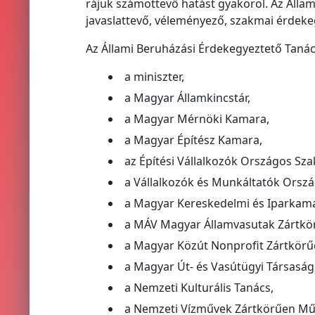
rájuk számottevő hatást gyakorol. Az Álla
javaslattevő, véleményező, szakmai érdekeg
Az Állami Beruházási Érdekegyeztető Tanács
a miniszter,
a Magyar Államkincstár,
a Magyar Mérnöki Kamara,
a Magyar Építész Kamara,
az Építési Vállalkozók Országos Sz
a Vállalkozók és Munkáltatók Orsz
a Magyar Kereskedelmi és Iparkama
a MÁV Magyar Államvasutak Zártkö
a Magyar Közút Nonprofit Zártkör
a Magyar Út- és Vasútügyi Társaság
a Nemzeti Kulturális Tanács,
a Nemzeti Vízművek Zártkörűen Mű