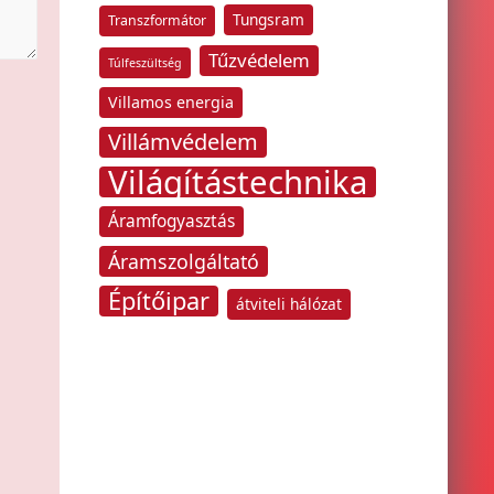
Tungsram
Transzformátor
Tűzvédelem
Túlfeszültség
Villamos energia
Villámvédelem
Világítástechnika
Áramfogyasztás
Áramszolgáltató
Építőipar
átviteli hálózat