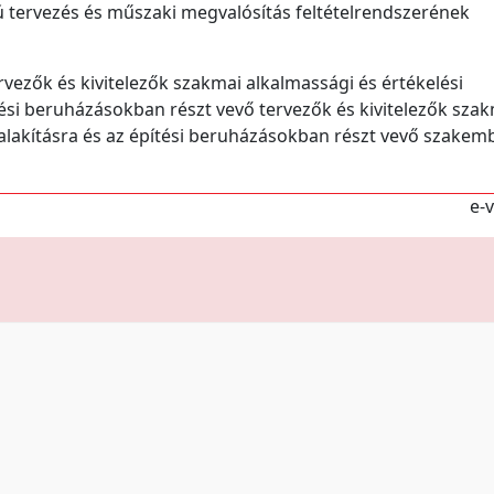
 tervezés és műszaki megvalósítás feltételrendszerének
rvezők és kivitelezők szakmai alkalmassági és értékelési
tési beruházásokban részt vevő tervezők és kivitelezők sza
ialakításra és az építési beruházásokban részt vevő szakem
e-