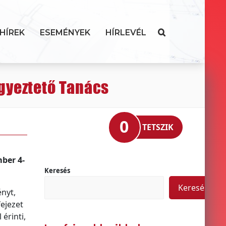
HÍREK
ESEMÉNYEK
HÍRLEVÉL
egyeztető Tanács
0
TETSZIK
ber 4-
Keresés
Keresés
nyt,
ejezet
érinti,