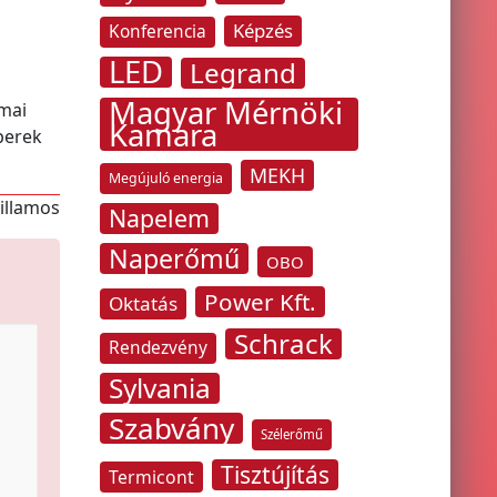
Képzés
Konferencia
LED
Legrand
Magyar Mérnöki
kmai
Kamara
berek
MEKH
Megújuló energia
villamos
Napelem
Naperőmű
OBO
Power Kft.
Oktatás
Schrack
Rendezvény
Sylvania
Szabvány
Szélerőmű
Tisztújítás
Termicont