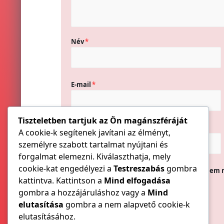
Név
*
E-mail
*
Tiszteletben tartjuk az Ön magánszféráját
Honlap
A cookie-k segítenek javítani az élményt,
személyre szabott tartalmat nyújtani és
forgalmat elemezni. Kiválaszthatja, mely
cookie-kat engedélyezi a
Testreszabás
gombra
A nevem, e-mail címem, és weboldalcímem 
kattintva. Kattintson a
Mind elfogadása
gombra a hozzájáruláshoz vagy a
Mind
elutasítása
gombra a nem alapvető cookie-k
elutasításához.