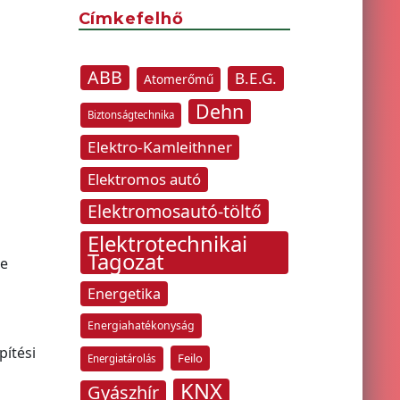
Címkefelhő
ABB
B.E.G.
Atomerőmű
Dehn
Biztonságtechnika
Elektro-Kamleithner
Elektromos autó
Elektromosautó-töltő
Elektrotechnikai
Tagozat
te
Energetika
Energiahatékonyság
pítési
Feilo
Energiatárolás
KNX
Gyászhír