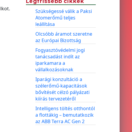
Legfrissebb cikkek
lkot.
Szükségessé válik a Paksi
Atomerőmű teljes
leállítása
Olcsóbb áramot szeretne
az Európai Bizottság
Fogyasztóvédelmi jogi
tanácsadást indít az
iparkamara a
vállalkozásoknak
Iparági konzultáció a
szélerőmű-kapacitások
bővítését célzó pályázati
kiírás tervezetéről
Intelligens töltés otthontól
a flottákig – bemutatkozik
az ABB Terra AC Gen 2