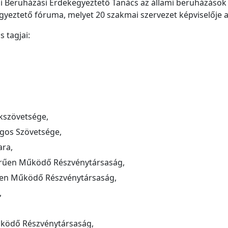
mi Beruházási Érdekegyeztető Tanács az állami beruházások
yeztető fóruma, melyet 20 szakmai szervezet képviselője a
 tagjai:
akszövetsége,
ágos Szövetsége,
ra,
rűen Működő Részvénytársaság,
űen Működő Részvénytársaság,
,
ködő Részvénytársaság,