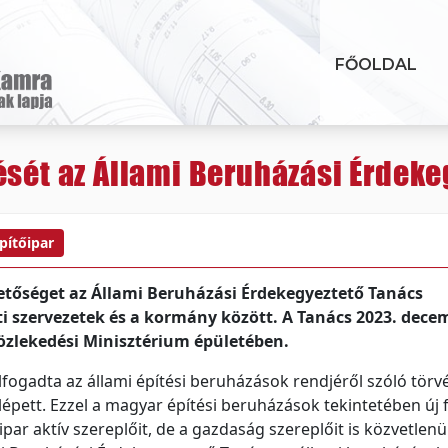
FŐOLDAL
ését az Állami Beruházási Érdek
pítőipar
etőséget az Állami Beruházási Érdekegyeztető Tanács
 szervezetek és a kormány között. A Tanács 2023. decem
 Közlekedési Minisztérium épületében.
ogadta az állami építési beruházások rendjéről szóló törvé
épett. Ezzel a magyar építési beruházások tekintetében új f
r aktív szereplőit, de a gazdaság szereplőit is közvetlenül 