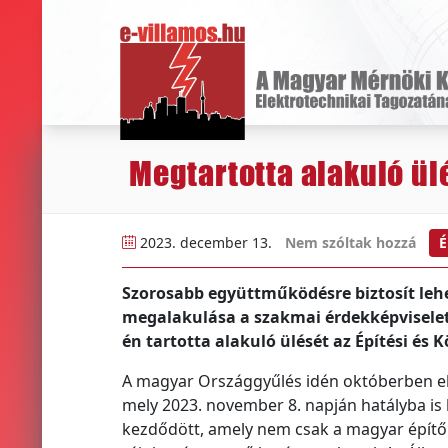
Megtartotta alakuló ül
2023. december 13.
Nem szóltak hozzá
É
Szorosabb együttműködésre biztosít leh
megalakulása a szakmai érdekképviseleti
én tartotta alakuló ülését az Építési és
A magyar Országgyűlés idén októberben elf
mely 2023. november 8. napján hatályba is l
kezdődött, amely nem csak a magyar építőipa