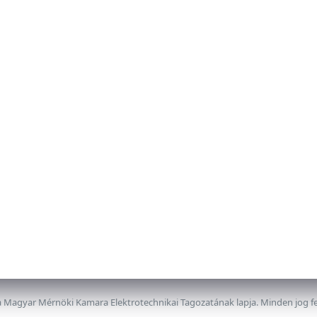
 Magyar Mérnöki Kamara Elektrotechnikai Tagozatának lapja. Minden jog f