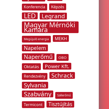
Képzés
Konferencia
LED
Legrand
Magyar Mérnöki
Kamara
MEKH
Megújuló energia
Napelem
Naperőmű
OBO
Power Kft.
Oktatás
Schrack
Rendezvény
Sylvania
Szabvány
Szélerőmű
Tisztújítás
Termicont