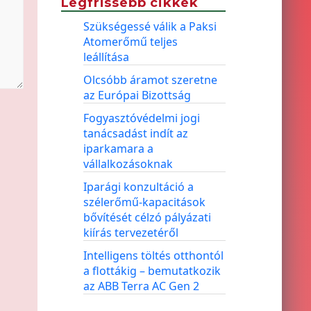
Legfrissebb cikkek
Szükségessé válik a Paksi
Atomerőmű teljes
leállítása
Olcsóbb áramot szeretne
az Európai Bizottság
Fogyasztóvédelmi jogi
tanácsadást indít az
iparkamara a
vállalkozásoknak
Iparági konzultáció a
szélerőmű-kapacitások
bővítését célzó pályázati
kiírás tervezetéről
Intelligens töltés otthontól
a flottákig – bemutatkozik
az ABB Terra AC Gen 2