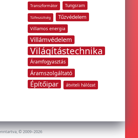
Tungsram
Transzformátor
Tűzvédelem
Túlfeszültség
Villamos energia
Villámvédelem
Világítástechnika
Áramfogyasztás
Áramszolgáltató
Építőipar
átviteli hálózat
enntartva, © 2009–2026