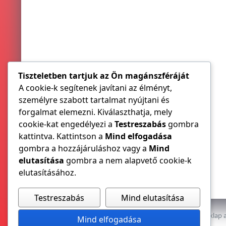
Tiszteletben tartjuk az Ön magánszféráját
A cookie-k segítenek javítani az élményt,
személyre szabott tartalmat nyújtani és
forgalmat elemezni. Kiválaszthatja, mely
cookie-kat engedélyezi a
Testreszabás
gombra
kattintva. Kattintson a
Mind elfogadása
gombra a hozzájáruláshoz vagy a
Mind
elutasítása
gombra a nem alapvető cookie-k
elutasításához.
Testreszabás
Mind elutasítása
Az E-VILLAMOS szaklap a
Mind elfogadása