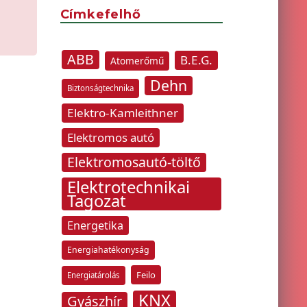
Címkefelhő
ABB
B.E.G.
Atomerőmű
Dehn
Biztonságtechnika
Elektro-Kamleithner
Elektromos autó
Elektromosautó-töltő
Elektrotechnikai
Tagozat
Energetika
Energiahatékonyság
Feilo
Energiatárolás
KNX
Gyászhír