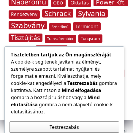
Naperőmű
Power Kft.
Oktatás
OBO
Schrack
Sylvania
Rendezvény
Szabvány
Termicont
Szélerőmű
Tisztújítás
Tungsram
Transzformátor
Tűzvédelem
Villamos energia
Túlfeszültség
Tiszteletben tartjuk az Ön magánszféráját
Villámvédelem
A cookie-k segítenek javítani az élményt,
személyre szabott tartalmat nyújtani és
Világítástechnika
Áramfogyasztás
forgalmat elemezni. Kiválaszthatja, mely
Építőipar
cookie-kat engedélyezi a
Testreszabás
gombra
Áramszolgáltató
átviteli hálózat
kattintva. Kattintson a
Mind elfogadása
gombra a hozzájáruláshoz vagy a
Mind
elutasítása
gombra a nem alapvető cookie-k
elutasításához.
Testreszabás
Az E-VILLAMOS szaklap a Magyar Mérnöki Kamara Elektrotechnikai