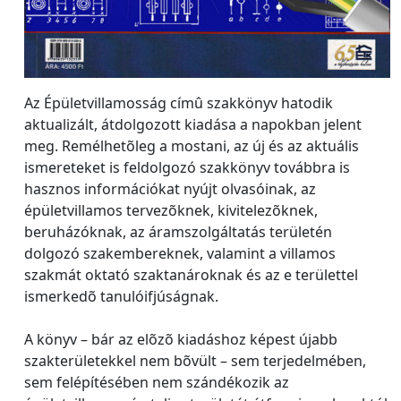
Az Épületvillamosság címû szakkönyv hatodik
aktualizált, átdolgozott kiadása a napokban jelent
meg. Remélhetõleg a mostani, az új és az aktuális
ismereteket is feldolgozó szakkönyv továbbra is
hasznos információkat nyújt olvasóinak, az
épületvillamos tervezõknek, kivitelezõknek,
beruházóknak, az áramszolgáltatás területén
dolgozó szakembereknek, valamint a villamos
szakmát oktató szaktanároknak és az e területtel
ismerkedõ tanulóifjúságnak.
A könyv – bár az elõzõ kiadáshoz képest újabb
szakterületekkel nem bõvült – sem terjedelmében,
sem felépítésében nem szándékozik az