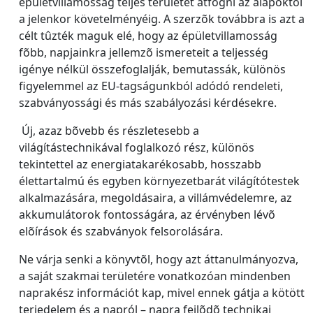
épületvillamosság teljes területét átfogni az alapoktól
a jelenkor követelményéig. A szerzõk továbbra is azt a
célt tûzték maguk elé, hogy az épületvillamosság
fõbb, napjainkra jellemzõ ismereteit a teljesség
igénye nélkül összefoglalják, bemutassák, különös
figyelemmel az EU-tagságunkból adódó rendeleti,
szabványossági és más szabályozási kérdésekre.
Új, azaz bõvebb és részletesebb a
világítástechnikával foglalkozó rész, különös
tekintettel az energiatakarékosabb, hosszabb
élettartalmú és egyben környezetbarát világítótestek
alkalmazására, megoldásaira, a villámvédelemre, az
akkumulátorok fontosságára, az érvényben lévõ
elõírások és szabványok felsorolására.
Ne várja senki a könyvtõl, hogy azt áttanulmányozva,
a saját szakmai területére vonatkozóan mindenben
naprakész információt kap, mivel ennek gátja a kötött
terjedelem és a napról – napra fejlõdõ technikai