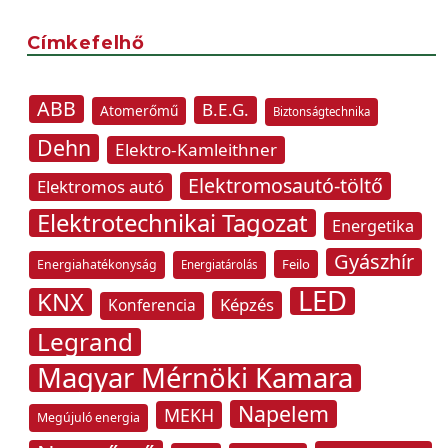
Címkefelhő
ABB
B.E.G.
Atomerőmű
Biztonságtechnika
Dehn
Elektro-Kamleithner
Elektromosautó-töltő
Elektromos autó
Elektrotechnikai Tagozat
Energetika
Gyászhír
Feilo
Energiahatékonyság
Energiatárolás
LED
KNX
Képzés
Konferencia
Legrand
Magyar Mérnöki Kamara
Napelem
MEKH
Megújuló energia