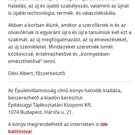
haladás, az új és újabb szabályozás, valamint az újnál
is újabb technológia, termék- és választékskála.
Abban a korban élünk, amikor a szerzõknek is és az
olvasóknak is egyaránt újra és újra tanulniuk kell ezt a
szakmát, az új megfogalmazást, az új elnevezéseket,
az új szemléletet. Mindezeket szeretnék ismét
közkinccsé, értelmezhetõvé és „könnyebben
emészthetõvé” tenni.
Dési Albert, fõszerkesztõ
Az Épületvillamosság címû könyv hatodik kiadása,
beszerezhetõ a kiadón keresztül.
Építésügyi Tájékoztatási Központ Kft.
1074 Budapest, Hársfa u. 21.
A könyv megrendelhetõ az interneten is
ide
kattintva
!