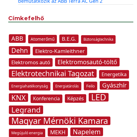
bemutatkozik az ABB Terra AC Gen 2
Címkefelhő
ABB
B.E.G.
Atomerőmű
Biztonságtechnika
Dehn
Elektro-Kamleithner
Elektromosautó-töltő
Elektromos autó
Elektrotechnikai Tagozat
Energetika
Gyászhír
Feilo
Energiahatékonyság
Energiatárolás
LED
KNX
Képzés
Konferencia
Legrand
Magyar Mérnöki Kamara
Napelem
MEKH
Megújuló energia