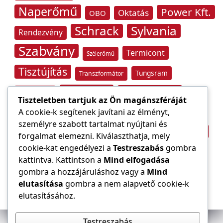
Naperőmű
Power Kft.
Oktatás
OBO
Schrack
Sylvania
Rendezvény
Szabvány
Termicont
Szélerőmű
Tisztújítás
Tungsram
Transzformátor
Tűzvédelem
Villamos energia
Túlfeszültség
Tiszteletben tartjuk az Ön magánszféráját
Villámvédelem
A cookie-k segítenek javítani az élményt,
Világítástechnika
személyre szabott tartalmat nyújtani és
Áramfogyasztás
forgalmat elemezni. Kiválaszthatja, mely
Építőipar
cookie-kat engedélyezi a
Testreszabás
gombra
Áramszolgáltató
átviteli hálózat
kattintva. Kattintson a
Mind elfogadása
gombra a hozzájáruláshoz vagy a
Mind
elutasítása
gombra a nem alapvető cookie-k
elutasításához.
Testreszabás