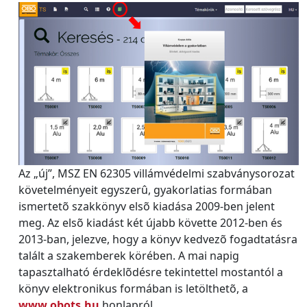
Az „új”, MSZ EN 62305 villámvédelmi szabványsorozat
követelményeit egyszerû, gyakorlatias formában
ismertetõ szakkönyv elsõ kiadása 2009-ben jelent
meg. Az elsõ kiadást két újabb követte 2012-ben és
2013-ban, jelezve, hogy a könyv kedvezõ fogadtatásra
talált a szakemberek körében. A mai napig
tapasztalható érdeklõdésre tekintettel mostantól a
könyv elektronikus formában is letölthetõ, a
www.obots.hu
honlapról.