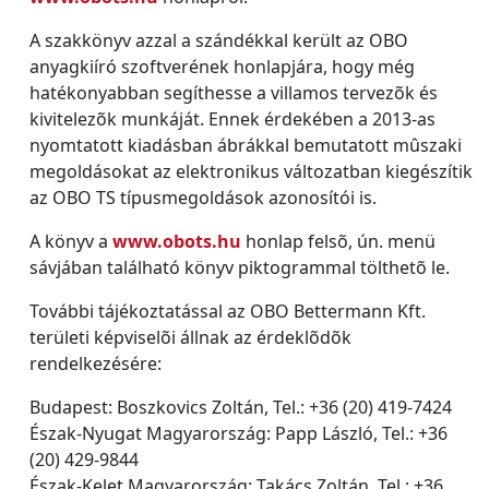
A szakkönyv azzal a szándékkal került az OBO
anyagkiíró szoftverének honlapjára, hogy még
hatékonyabban segíthesse a villamos tervezõk és
kivitelezõk munkáját. Ennek érdekében a 2013-as
nyomtatott kiadásban ábrákkal bemutatott mûszaki
megoldásokat az elektronikus változatban kiegészítik
az OBO TS típusmegoldások azonosítói is.
A könyv a
www.obots.hu
honlap felsõ, ún. menü
sávjában található könyv piktogrammal tölthetõ le.
További tájékoztatással az OBO Bettermann Kft.
területi képviselõi állnak az érdeklõdõk
rendelkezésére:
Budapest: Boszkovics Zoltán, Tel.: +36 (20) 419-7424
Észak-Nyugat Magyarország: Papp László, Tel.: +36
(20) 429-9844
Észak-Kelet Magyarország: Takács Zoltán, Tel.: +36