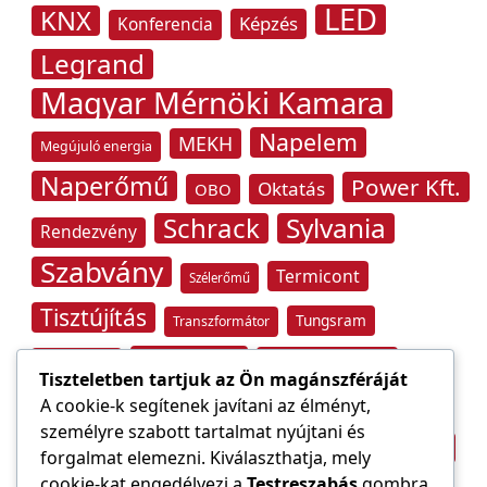
LED
KNX
Képzés
Konferencia
Legrand
Magyar Mérnöki Kamara
Napelem
MEKH
Megújuló energia
Naperőmű
Power Kft.
Oktatás
OBO
Schrack
Sylvania
Rendezvény
Szabvány
Termicont
Szélerőmű
Tisztújítás
Tungsram
Transzformátor
Tűzvédelem
Villamos energia
Túlfeszültség
Tiszteletben tartjuk az Ön magánszféráját
Villámvédelem
A cookie-k segítenek javítani az élményt,
személyre szabott tartalmat nyújtani és
Világítástechnika
Áramfogyasztás
forgalmat elemezni. Kiválaszthatja, mely
Építőipar
cookie-kat engedélyezi a
Testreszabás
gombra