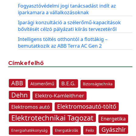
Fogyasztóvédelmi jogi tanácsadást indít az
iparkamara a vállalkozásoknak
Iparági konzultáció a szélerőmű-kapacitások
bővítését célzó pályázati kiírás tervezetéről
Intelligens töltés otthontól a flottákig –
bemutatkozik az ABB Terra AC Gen 2
Címkefelhő
ABB
B.E.G.
Atomerőmű
Biztonságtechnika
Dehn
Elektro-Kamleithner
Elektromosautó-töltő
Elektromos autó
Elektrotechnikai Tagozat
Energetika
Gyászhír
Feilo
Energiahatékonyság
Energiatárolás