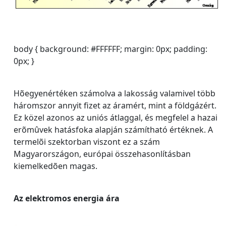
body { background: #FFFFFF; margin: 0px; padding:
0px; }
Hõegyenértéken számolva a lakosság valamivel több
háromszor annyit fizet az áramért, mint a földgázért.
Ez közel azonos az uniós átlaggal, és megfelel a hazai
erõmûvek hatásfoka alapján számítható értéknek. A
termelõi szektorban viszont ez a szám
Magyarországon, európai összehasonlításban
kiemelkedõen magas.
Az elektromos energia ára