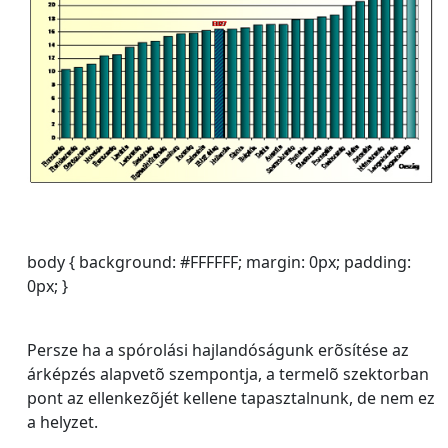
body { background: #FFFFFF; margin: 0px; padding:
0px; }
Persze ha a spórolási hajlandóságunk erõsítése az
árképzés alapvetõ szempontja, a termelõ szektorban
pont az ellenkezõjét kellene tapasztalnunk, de nem ez
a helyzet.