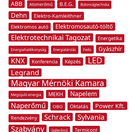
ABB
B.E.G.
Atomerőmű
Biztonságtechnika
Dehn
Elektro-Kamleithner
Elektromosautó-töltő
Elektromos autó
Elektrotechnikai Tagozat
Energetika
Gyászhír
Feilo
Energiahatékonyság
Energiatárolás
LED
KNX
Képzés
Konferencia
Legrand
Magyar Mérnöki Kamara
Napelem
MEKH
Megújuló energia
Naperőmű
Power Kft.
Oktatás
OBO
Schrack
Sylvania
Rendezvény
Szabvány
Termicont
Szélerőmű