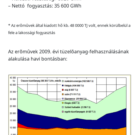
– Nettó fogyasztás: 35 600 GWh
* Az erõmûvek által kiadott hõ kb. 48 0000 TJ volt, ennek körülbelül a
fele a lakossági fogyasztás
Az erõmûvek 2009. évi tüzelõanyag-felhasználásának
alakulása havi bontásban: