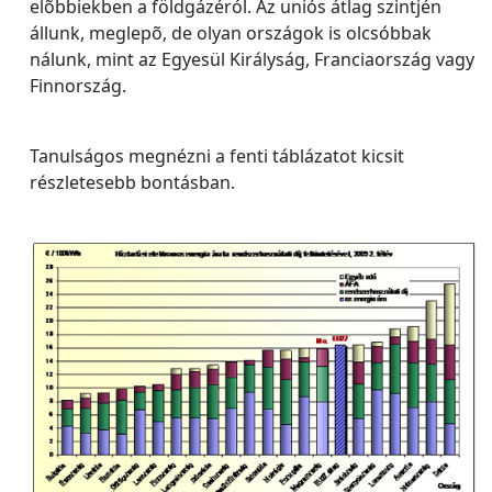
elõbbiekben a földgázéról. Az uniós átlag szintjén
állunk, meglepõ, de olyan országok is olcsóbbak
nálunk, mint az Egyesül Királyság, Franciaország vagy
Finnország.
Tanulságos megnézni a fenti táblázatot kicsit
részletesebb bontásban.