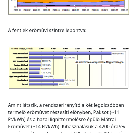
A fentiek erõmûvi szintre lebontva:
Amint látszik, a rendszerirányító a két legolcsóbban
termelõ erõmûvet részesíti elõnyben, Paksot (~11
Ft/kWh) és a hazai lignittermelésre épülõ Mátrai
Erõmûvet (~14 Ft/kWh). Kihasználásuk a 4200 óra/év