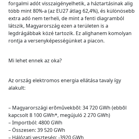
forgalmi adót visszaigényelhetik, a háztartásinak alig
több mint 80%-a (az EU27 átlag 62,4%), és különösebb
extra adó nem terheli, de mint a fenti diagramból
látszik, Magyarország ezen a területen is a
legdrágábbak közé tartozik. Ez alighanem komolyan
rontja a versenyképességünket a piacon.
Mi lehet ennek az oka?
Az ország elektromos energia ellátása tavaly így
alakult:
– Magyarországi erõmûvekbõl: 34 720 GWh (ebbõl
kapcsolt 8 100 GWh*, megújuló 2 270 GWh)
– Importból: 4800 GWh
– Összesen: 39 520 GWh
– Hálózati veszteség: -3920 GWh