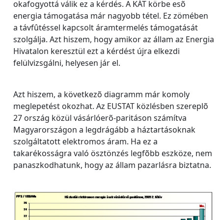
okafogyottá válik ez a kérdés. A KÁT körbe esõ
energia támogatása már nagyobb tétel. Ez zömében
a távfûtéssel kapcsolt áramtermelés támogatását
szolgálja. Azt hiszem, hogy amikor az állam az Energia
Hivatalon keresztül ezt a kérdést újra elkezdi
felülvizsgálni, helyesen jár el.
Azt hiszem, a következõ diagramm már komoly
meglepetést okozhat. Az EUSTAT közlésben szereplõ
27 ország közül vásárlóerõ-paritáson számítva
Magyarországon a legdrágább a háztartásoknak
szolgáltatott elektromos áram. Ha ez a
takarékosságra való ösztönzés legfõbb eszköze, nem
panaszkodhatunk, hogy az állam pazarlásra biztatna.