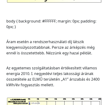
body { background: #FFFFFF; margin: 0px; padding:
0px; }
Áram esetén a rendszerhasználati díj látszik
kiegyensúlyozottabbnak. Persze az árképzés még
ennél is összetettebb. Nézzünk egy hazai példát.
Az egyetemes szolgáltatásban értékesített villamos
energia 2010. I. negyedévi teljes lakossági árának
összetétele az ELMÛ területén „A1” árszabás és 2400
kWh/év fogyasztás mellett.