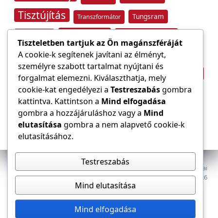
Tisztújítás
Tungsram
Transzformátor
Tűzvédelem
Villamos energia
Túlfeszültség
Tiszteletben tartjuk az Ön magánszféráját
Villámvédelem
A cookie-k segítenek javítani az élményt,
személyre szabott tartalmat nyújtani és
Világítástechnika
Áramfogyasztás
forgalmat elemezni. Kiválaszthatja, mely
Építőipar
cookie-kat engedélyezi a
Testreszabás
gombra
Áramszolgáltató
átviteli hálózat
kattintva. Kattintson a
Mind elfogadása
gombra a hozzájáruláshoz vagy a
Mind
elutasítása
gombra a nem alapvető cookie-k
elutasításához.
Testreszabás
Az E-VILLAMOS szaklap a Magyar Mérnöki Kamara Elektrotechnikai
Tagozatának lapja. Minden jog fenntartva, © 2009–2026
Mind elutasítása
Adatkezelés
Dokumentumok
Tagozat
Mind elfogadása