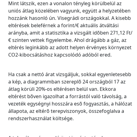
Mint látszik, ezen a vonalon tényleg körülbelül az
uniós átlag közelében vagyunk, együtt a helyzetében
hozzánk hasonló ún. Visegrádi országokkal. A kisebb
eltérések beleférnek a forint/€ aktuális átváltási
arányba, amit a statisztika a vizsgált idõben 271,12 Ft/
€ szinten vettek figyelembe. Ahol drágább a gáz, az
eltérés leginkább az adott helyen érvényes környezet
CO2-kibocsátáshoz kapcsolódó adóból ered.
Ha csak a nettó árat vizsgáljuk, sokkal egyenletesebb
a kép, a diagrammban szereplõ 24 országból 17 az
átlag körüli 20%-os eltérésen belül van. Ekkora
eltérést bõven igazolhat a forrástól való távolság, a
vezeték egységnyi hosszára esõ fogyasztás, a hálózat
állapota, az eltérõ terepviszonyok, összefoglalva a
rendszerhasználat költsége.