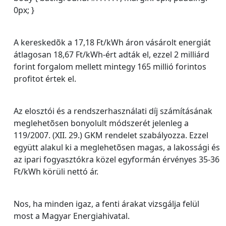
0px; }
A kereskedõk a 17,18 Ft/kWh áron vásárolt energiát
átlagosan 18,67 Ft/kWh-ért adták el, ezzel 2 milliárd
forint forgalom mellett mintegy 165 millió forintos
profitot értek el.
Az elosztói és a rendszerhasználati díj számításának
meglehetõsen bonyolult módszerét jelenleg a
119/2007. (XII. 29.) GKM rendelet szabályozza. Ezzel
együtt alakul ki a meglehetõsen magas, a lakossági és
az ipari fogyasztókra közel egyformán érvényes 35-36
Ft/kWh körüli nettó ár.
Nos, ha minden igaz, a fenti árakat vizsgálja felül
most a Magyar Energiahivatal.