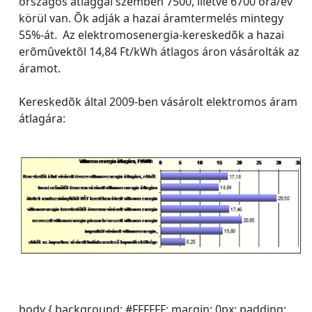
országos átlaggal szemben 7500, illetve 6700 óra/év
körül van. Õk adják a hazai áramtermelés mintegy
55%-át. Az elektromosenergia-kereskedõk a hazai
erõmûvektõl 14,84 Ft/kWh átlagos áron vásárolták az
áramot.
Kereskedõk által 2009-ben vásárolt elektromos áram
átlagára:
body { background: #FFFFFF; margin: 0px; padding: