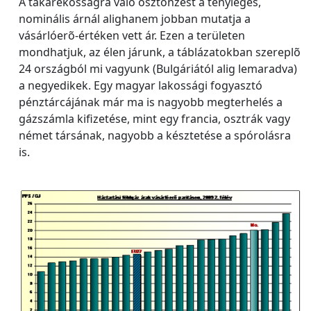
A takarékosságra való ösztönzést a tényleges,
nominális árnál alighanem jobban mutatja a
vásárlóerõ-értéken vett ár. Ezen a területen
mondhatjuk, az élen járunk, a táblázatokban szereplõ
24 országból mi vagyunk (Bulgáriától alig lemaradva)
a negyedikek. Egy magyar lakossági fogyasztó
pénztárcájának már ma is nagyobb megterhelés a
gázszámla kifizetése, mint egy francia, osztrák vagy
német társának, nagyobb a késztetése a spórolásra
is.