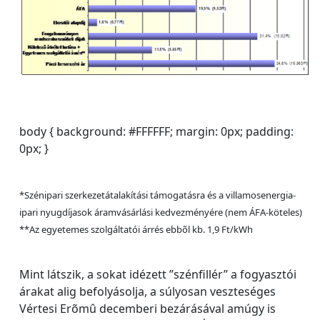
body { background: #FFFFFF; margin: 0px; padding:
0px; }
*Szénipari szerkezetátalakítási támogatásra és a villamosenergia-
ipari nyugdíjasok áramvásárlási kedvezményére (nem ÁFA-köteles)
**Az egyetemes szolgáltatói árrés ebbõl kb. 1,9 Ft/kWh
Mint látszik, a sokat idézett ”szénfillér” a fogyasztói
árakat alig befolyásolja, a súlyosan veszteséges
Vértesi Erõmû decemberi bezárásával amúgy is