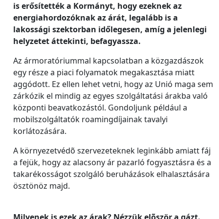
is erősítették a Kormányt, hogy ezeknek az
energiahordozóknak az árát, legalább is a
lakossági szektorban időlegesen, amíg a jelenlegi
helyzetet áttekinti, befagyassza.
Az ármoratóriummal kapcsolatban a közgazdászok
egy része a piaci folyamatok megakasztása miatt
aggódott. Ez ellen lehet vetni, hogy az Unió maga sem
zárkózik el mindig az egyes szolgáltatási árakba való
központi beavatkozástól. Gondoljunk például a
mobilszolgáltatók roamingdíjainak tavalyi
korlátozására.
A környezetvédõ szervezeteknek leginkább amiatt fáj
a fejük, hogy az alacsony ár pazarló fogyasztásra és a
takarékosságot szolgáló beruházások elhalasztására
ösztönöz majd.
Milyenek is ezek az árak? Nézzük elõször a gázt.