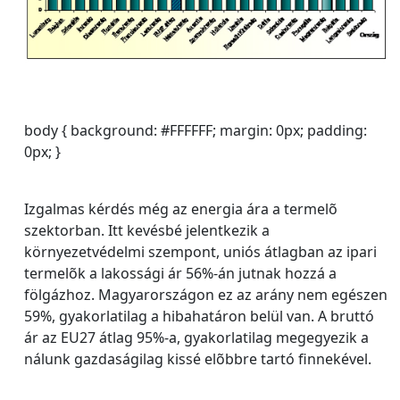
body { background: #FFFFFF; margin: 0px; padding:
0px; }
Izgalmas kérdés még az energia ára a termelõ
szektorban. Itt kevésbé jelentkezik a
környezetvédelmi szempont, uniós átlagban az ipari
termelõk a lakossági ár 56%-án jutnak hozzá a
fölgázhoz. Magyarországon ez az arány nem egészen
59%, gyakorlatilag a hibahatáron belül van. A bruttó
ár az EU27 átlag 95%-a, gyakorlatilag megegyezik a
nálunk gazdaságilag kissé elõbbre tartó finnekével.