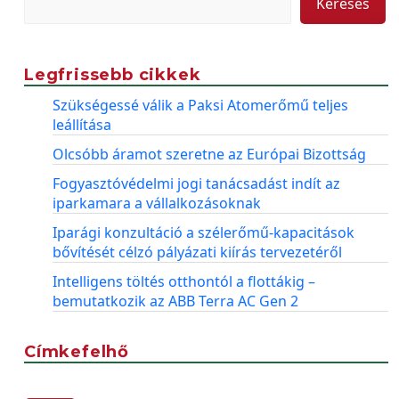
Keresés
Legfrissebb cikkek
Szükségessé válik a Paksi Atomerőmű teljes
leállítása
Olcsóbb áramot szeretne az Európai Bizottság
Fogyasztóvédelmi jogi tanácsadást indít az
iparkamara a vállalkozásoknak
Iparági konzultáció a szélerőmű-kapacitások
bővítését célzó pályázati kiírás tervezetéről
Intelligens töltés otthontól a flottákig –
bemutatkozik az ABB Terra AC Gen 2
Címkefelhő