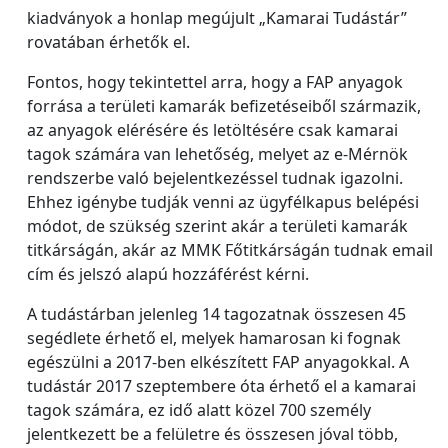
kiadványok a honlap megújult „Kamarai Tudástár”
rovatában érhetők el.
Fontos, hogy tekintettel arra, hogy a FAP anyagok
forrása a területi kamarák befizetéseiből származik,
az anyagok elérésére és letöltésére csak kamarai
tagok számára van lehetőség, melyet az e-Mérnök
rendszerbe való bejelentkezéssel tudnak igazolni.
Ehhez igénybe tudják venni az ügyfélkapus belépési
módot, de szükség szerint akár a területi kamarák
titkárságán, akár az MMK Főtitkárságán tudnak email
cím és jelszó alapú hozzáférést kérni.
A tudástárban jelenleg 14 tagozatnak összesen 45
segédlete érhető el, melyek hamarosan ki fognak
egészülni a 2017-ben elkészített FAP anyagokkal. A
tudástár 2017 szeptembere óta érhető el a kamarai
tagok számára, ez idő alatt közel 700 személy
jelentkezett be a felületre és összesen jóval több,