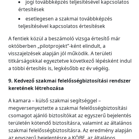
jogi továbbképzés teljesítésével kapcsolatos
értesítések
esetlegesen a szakmai továbbképzés
teljesítésével kapcsolatos értesítések
A fentiek közül a beszámoló vizsga értesítő már
októberben „pilotprojekt”-ként elindult, a
visszajelzések alapján jól működik. A területi
titkárságokkal egyeztetve következő lépésként indul
a többi értesítés is, legkésőbb ez év végéig.
9. Kedvező szakmai felelősségbiztosítási rendszer
keretének létrehozása
A kamara – külső szakmai segítséggel –
megversenyeztette a szakmai felelősségbiztosítási
csomagot ajánló biztosítókat az egyszerű bejelentés
területén kötendő biztosításra, valamint az általános
szakmai felelősségbiztosításra. Az eredmény alapján
az egyszerű bejelentésre a KÖBE, az általános