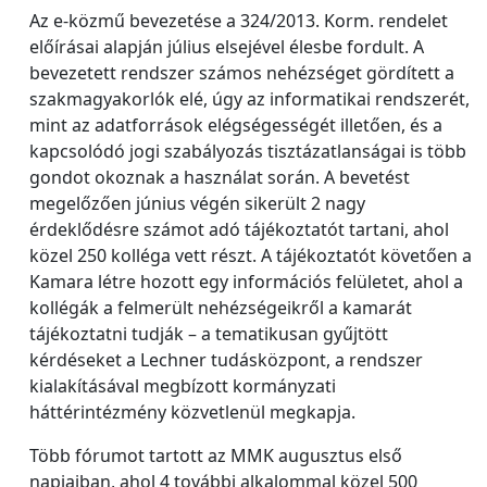
Az e-közmű bevezetése a 324/2013. Korm. rendelet
előírásai alapján július elsejével élesbe fordult. A
bevezetett rendszer számos nehézséget gördített a
szakmagyakorlók elé, úgy az informatikai rendszerét,
mint az adatforrások elégségességét illetően, és a
kapcsolódó jogi szabályozás tisztázatlanságai is több
gondot okoznak a használat során. A bevetést
megelőzően június végén sikerült 2 nagy
érdeklődésre számot adó tájékoztatót tartani, ahol
közel 250 kolléga vett részt. A tájékoztatót követően a
Kamara létre hozott egy információs felületet, ahol a
kollégák a felmerült nehézségeikről a kamarát
tájékoztatni tudják – a tematikusan gyűjtött
kérdéseket a Lechner tudásközpont, a rendszer
kialakításával megbízott kormányzati
háttérintézmény közvetlenül megkapja.
Több fórumot tartott az MMK augusztus első
napjaiban, ahol 4 további alkalommal közel 500