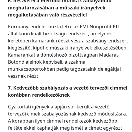
6. Részvétel a mérnöki munka szabályainak
meghatározásában a műszaki irányelvek
megalkotásában való részvétellel
Kormányrendelet hozta létre az ÉMI Nonprofit Kft.
által koordinált bizottsági rendszert, amelynek
keretében kamaránk réészt vesz a szabványrendszert
kiegészítő, kipótló műszaki irányelvek elkészítésében.
Kamaránkat a döntéshozó bizottságban Madaras
Botond alelnök képviseli, a szakmai
munkacsoportokban pedig tagozataink delegáltjai
vesznek részt.
7. Kedvezőbb szabályozás a vezető tervezői címmel
korábban rendelkezőknek
Gyakorlati igények alapján sor került a vezető
tervezői címek szabályozásnak kedvező módosításra.
A korábban ilyen címmel rendelkezők kedvezőbb
feltételekkel kaphatják meg ismét a címet: egyrészt