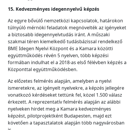
15. Kedvezményes idegennyelvű képzés
Az egyre bővülő nemzetközi kapcsolatok, határokon
túlnyúló mérnöki feladatok megnövelték az igényeket
a biztosabb idegennyelvtudás iránt. A műszaki
szakmai téren kiemelkedő tudásbázissal rendelkező
BME Idegen Nyelvi Központ és a Kamara közötti
együttműködés révén 5 nyelven, több képzési
formában indulhat el a 2018-as első félévben képzés a
Központtal együttműködésben.
Az előzetes felmérés alapján, amelyben a nyelvi
ismeretekre, az igényelt nyelvekre, a képzés jellegére
vonatkozó kérdéseket tettünk fel, közel 1.500 válasz
érkezett. A reprezentatív felmérés alapján az alábbi
nyelveken hirdet meg a Kamara kedvezményes
képzést, pilotprojektként Budapesten, majd ezt
követően a tapasztalatok alapján több nagyvárosban
is.