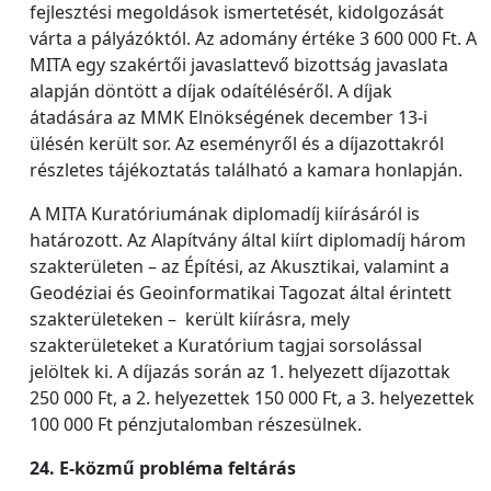
fejlesztési megoldások ismertetését, kidolgozását
várta a pályázóktól. Az adomány értéke 3 600 000 Ft. A
MITA egy szakértői javaslattevő bizottság javaslata
alapján döntött a díjak odaítéléséről. A díjak
átadására az MMK Elnökségének december 13-i
ülésén került sor. Az eseményről és a díjazottakról
részletes tájékoztatás található a kamara honlapján.
A MITA Kuratóriumának diplomadíj kiírásáról is
határozott. Az Alapítvány által kiírt diplomadíj három
szakterületen – az Építési, az Akusztikai, valamint a
Geodéziai és Geoinformatikai Tagozat által érintett
szakterületeken – került kiírásra, mely
szakterületeket a Kuratórium tagjai sorsolással
jelöltek ki. A díjazás során az 1. helyezett díjazottak
250 000 Ft, a 2. helyezettek 150 000 Ft, a 3. helyezettek
100 000 Ft pénzjutalomban részesülnek.
24. E-közmű probléma feltárás