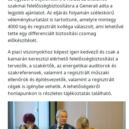
szakmai felelősségbiztosításra a Generali adta a
legjobb ajánlatot. Az eljárás folyamán széleskörű
véleménykurtatást is tartottunk, amelyre mintegy
4000 tag és regisztrált kolléga válaszolt, ami lehetővé
tette egy differenciált biztosítási csomag
előkészítését.
A piaci viszonyokhoz képest igen kedvező és csak a
kamarán keresztül elérhető felelősségbiztosítást a
tervezők, a szakértők, az energetikai auditorok és
szakreferensek, valamint a regisztrált műszaki
ellenőrök és építésvezetők, valamint a regisztrált
cégek is igénybe vehetik. A lehetőségekről
honlapunkon is részletes tájékoztatás található.