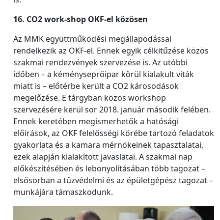
16. CO2 work-shop OKF-el közösen
Az MMK együttműködési megállapodással
rendelkezik az OKF-el. Ennek egyik célkitűzése közös
szakmai rendezvények szervezése is. Az utóbbi
időben – a kéményseprőipar körül kialakult viták
miatt is – előtérbe került a CO2 károsodások
megelőzése. E tárgyban közös workshop
szervezésére kerül sor 2018. január második felében.
Ennek keretében megismerhetők a hatósági
előírások, az OKF felelősségi körébe tartozó feladatok
gyakorlata és a kamara mérnökeinek tapasztalatai,
ezek alapján kialakított javaslatai. A szakmai nap
előkészítésében és lebonyolításában több tagozat –
elsősorban a tűzvédelmi és az épületgépész tagozat –
munkájára támaszkodunk.