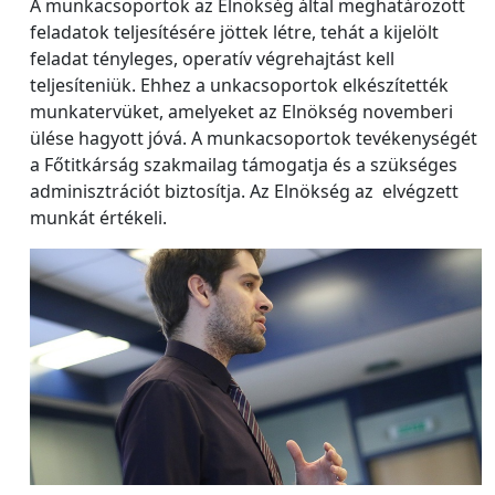
A munkacsoportok az Elnökség által meghatározott
feladatok teljesítésére jöttek létre, tehát a kijelölt
feladat tényleges, operatív végrehajtást kell
teljesíteniük. Ehhez a unkacsoportok elkészítették
munkatervüket, amelyeket az Elnökség novemberi
ülése hagyott jóvá. A munkacsoportok tevékenységét
a Főtitkárság szakmailag támogatja és a szükséges
adminisztrációt biztosítja. Az Elnökség az elvégzett
munkát értékeli.