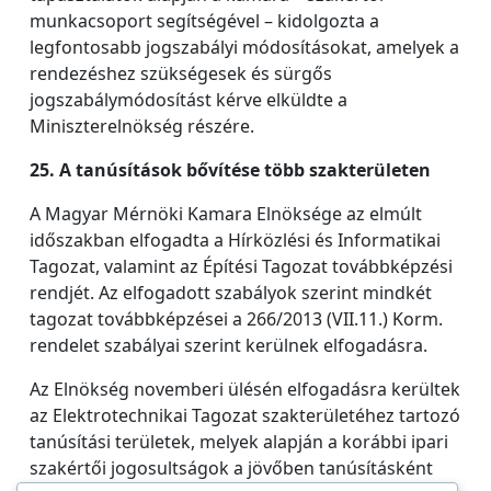
munkacsoport segítségével – kidolgozta a
legfontosabb jogszabályi módosításokat, amelyek a
rendezéshez szükségesek és sürgős
jogszabálymódosítást kérve elküldte a
Miniszterelnökség részére.
25. A tanúsítások bővítése több szakterületen
A Magyar Mérnöki Kamara Elnöksége az elmúlt
időszakban elfogadta a Hírközlési és Informatikai
Tagozat, valamint az Építési Tagozat továbbképzési
rendjét. Az elfogadott szabályok szerint mindkét
tagozat továbbképzései a 266/2013 (VII.11.) Korm.
rendelet szabályai szerint kerülnek elfogadásra.
Az Elnökség novemberi ülésén elfogadásra kerültek
az Elektrotechnikai Tagozat szakterületéhez tartozó
tanúsítási területek, melyek alapján a korábbi ipari
szakértői jogosultságok a jövőben tanúsításként