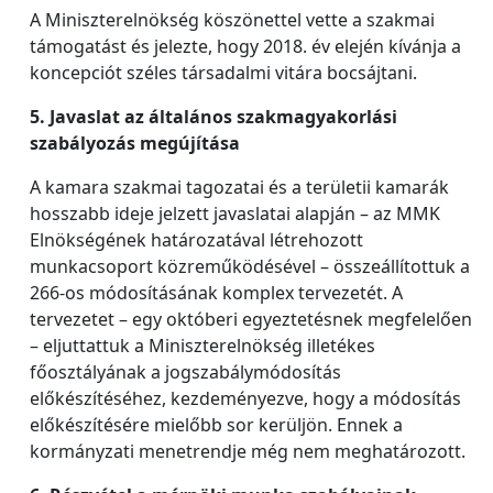
A Miniszterelnökség köszönettel vette a szakmai
támogatást és jelezte, hogy 2018. év elején kívánja a
koncepciót széles társadalmi vitára bocsájtani.
5. Javaslat az általános szakmagyakorlási
szabályozás megújítása
A kamara szakmai tagozatai és a területii kamarák
hosszabb ideje jelzett javaslatai alapján – az MMK
Elnökségének határozatával létrehozott
munkacsoport közreműködésével – összeállítottuk a
266-os módosításának komplex tervezetét. A
tervezetet – egy októberi egyeztetésnek megfelelően
– eljuttattuk a Miniszterelnökség illetékes
főosztályának a jogszabálymódosítás
előkészítéséhez, kezdeményezve, hogy a módosítás
előkészítésére mielőbb sor kerüljön. Ennek a
kormányzati menetrendje még nem meghatározott.