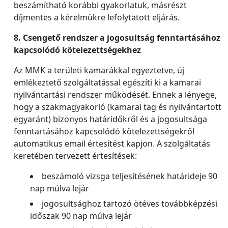
beszámítható korábbi gyakorlatuk, másrészt
díjmentes a kérelmükre lefolytatott eljárás.
8. Csengető rendszer a jogosultság fenntartásához
kapcsolódó kötelezettségekhez
Az MMK a területi kamarákkal egyeztetve, új
emlékeztető szolgáltatással egészíti ki a kamarai
nyilvántartási rendszer működését. Ennek a lényege,
hogy a szakmagyakorló (kamarai tag és nyilvántartott
egyaránt) bizonyos határidőkről és a jogosultsága
fenntartásához kapcsolódó kötelezettségekről
automatikus email értesítést kapjon. A szolgáltatás
keretében tervezett értesítések:
beszámoló vizsga teljesítésének határideje 90
nap múlva lejár
jogosultsághoz tartozó ötéves továbbképzési
időszak 90 nap múlva lejár