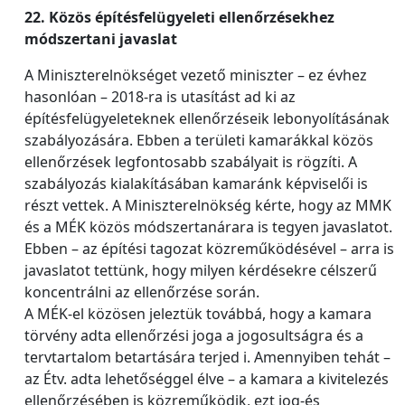
22. Közös építésfelügyeleti ellenőrzésekhez
módszertani javaslat
A Miniszterelnökséget vezető miniszter – ez évhez
hasonlóan – 2018-ra is utasítást ad ki az
építésfelügyeleteknek ellenőrzéseik lebonyolításának
szabályozására. Ebben a területi kamarákkal közös
ellenőrzések legfontosabb szabályait is rögzíti. A
szabályozás kialakításában kamaránk képviselői is
részt vettek. A Miniszterelnökség kérte, hogy az MMK
és a MÉK közös módszertanárara is tegyen javaslatot.
Ebben – az építési tagozat közreműködésével – arra is
javaslatot tettünk, hogy milyen kérdésekre célszerű
koncentrálni az ellenőrzése során.
A MÉK-el közösen jeleztük továbbá, hogy a kamara
törvény adta ellenőrzési joga a jogosultságra és a
tervtartalom betartására terjed i. Amennyiben tehát –
az Étv. adta lehetőséggel élve – a kamara a kivitelezés
ellenőrzésében is közreműködik, ezt jog-és