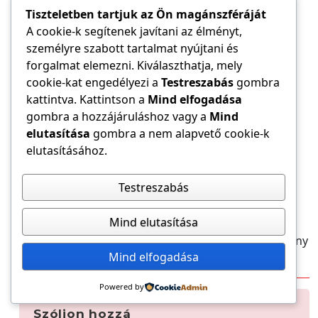
szerepelnek a Kamara rendszerében.
Tiszteletben tartjuk az Ön magánszféráját
26. A tanúsítások továbbképzési rendjének
A cookie-k segítenek javítani az élményt,
szabályozása
személyre szabott tartalmat nyújtani és
forgalmat elemezni. Kiválaszthatja, mely
Lényegében befejeződött a tanúsítást kiadó
cookie-kat engedélyezi a
Testreszabás
gombra
tagozatok továbbképzési rendjének kamarai
kattintva. Kattintson a
Mind elfogadása
szabályozása: az Elnökség valamennyi ilyen tagozat
gombra a hozzájáruláshoz vagy a
Mind
tervezetét elfogadta. Ezzel valamennyi tagozat
elutasítása
gombra a nem alapvető cookie-k
továbbképzése szabályozott, nem csak azoké,
elutasításához.
amelyekre a 266-os hatálya kiterjed.
Testreszabás
Ugyanakkor még rendezendő, hogy a tanúsítást
kiadó tagozatok a gyakorlatban is hiánytalanul
Mind elutasítása
alkalmazzák ezeket. Ennek egyeztetésére és a
megfelelő módok közös kidolgozására a Választmány
Mind elfogadása
ülését követően még ez évben sor kerül.
Powered by
Szóljon hozzá