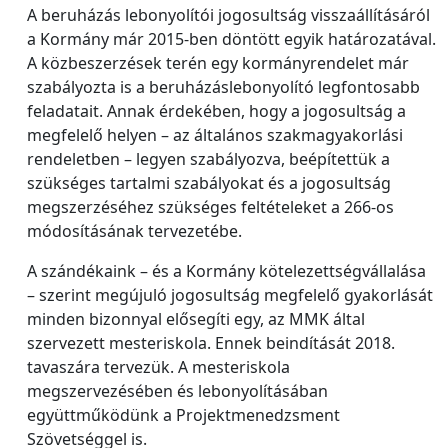
A beruházás lebonyolítói jogosultság visszaállításáról
a Kormány már 2015-ben döntött egyik határozatával.
A közbeszerzések terén egy kormányrendelet már
szabályozta is a beruházáslebonyolító legfontosabb
feladatait. Annak érdekében, hogy a jogosultság a
megfelelő helyen – az általános szakmagyakorlási
rendeletben – legyen szabályozva, beépítettük a
szükséges tartalmi szabályokat és a jogosultság
megszerzéséhez szükséges feltételeket a 266-os
módosításának tervezetébe.
A szándékaink – és a Kormány kötelezettségvállalása
– szerint megújuló jogosultság megfelelő gyakorlását
minden bizonnyal elősegíti egy, az MMK által
szervezett mesteriskola. Ennek beindítását 2018.
tavaszára tervezük. A mesteriskola
megszervezésében és lebonyolításában
együttműködünk a Projektmenedzsment
Szövetséggel is.