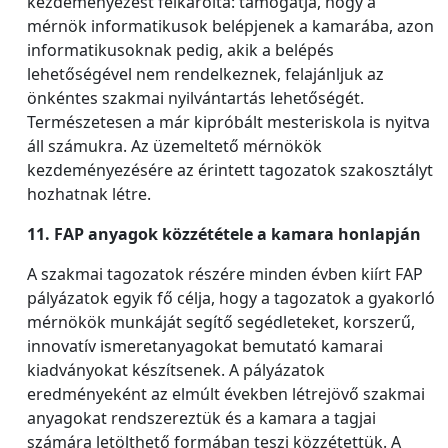
kezdeményezést felkarolta: támogatja, hogy a
mérnök informatikusok belépjenek a kamarába, azon
informatikusoknak pedig, akik a belépés
lehetőségével nem rendelkeznek, felajánljuk az
önkéntes szakmai nyilvántartás lehetőségét.
Természetesen a már kipróbált mesteriskola is nyitva
áll számukra. Az üzemeltető mérnökök
kezdeményezésére az érintett tagozatok szakosztályt
hozhatnak létre.
11. FAP anyagok közzététele a kamara honlapján
A szakmai tagozatok részére minden évben kiírt FAP
pályázatok egyik fő célja, hogy a tagozatok a gyakorló
mérnökök munkáját segítő segédleteket, korszerű,
innovatív ismeretanyagokat bemutató kamarai
kiadványokat készítsenek. A pályázatok
eredményeként az elmúlt években létrejövő szakmai
anyagokat rendszereztük és a kamara a tagjai
számára letölthető formában teszi közzétettük. A