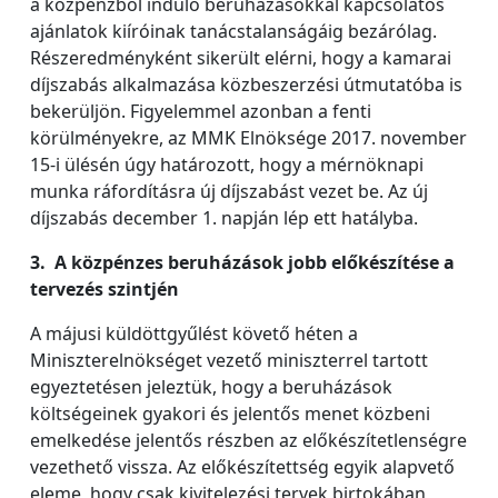
a közpénzből induló beruházásokkal kapcsolatos
ajánlatok kiíróinak tanácstalanságáig bezárólag.
Részeredményként sikerült elérni, hogy a kamarai
díjszabás alkalmazása közbeszerzési útmutatóba is
bekerüljön. Figyelemmel azonban a fenti
körülményekre, az MMK Elnöksége 2017. november
15-i ülésén úgy határozott, hogy a mérnöknapi
munka ráfordításra új díjszabást vezet be. Az új
díjszabás december 1. napján lép ett hatályba.
3. A közpénzes beruházások jobb előkészítése a
tervezés szintjén
A májusi küldöttgyűlést követő héten a
Miniszterelnökséget vezető miniszterrel tartott
egyeztetésen jeleztük, hogy a beruházások
költségeinek gyakori és jelentős menet közbeni
emelkedése jelentős részben az előkészítetlenségre
vezethető vissza. Az előkészítettség egyik alapvető
eleme, hogy csak kivitelezési tervek birtokában