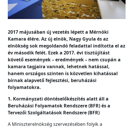
2017 májusában új vezetés lépett a Mérnöki
Kamara élére. Az új elnök, Nagy Gyula és az
elnökség sok megoldandó feladattal indította el az
év második felét. Ezek a 2017. évi tisztújítást
követő események – eredmények – nem csupán a
kamara tagjaira vannak, lehetnek hatással,
hanem országos szinten is közvetlen kihatással
bírnak alapvető fejlesztési, beruházási
folyamatokra.
1. Kormányzati döntéselőkészítés alatt áll a
Beruházási Folyamatok Rendszere (BFR) és a
Tervezői Szolgáltatások Rendszere (BFR)
A Miniszterelnökség szervezésében folyik a