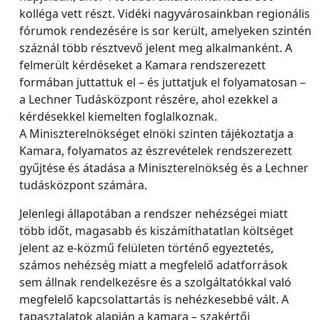
kolléga vett részt. Vidéki nagyvárosainkban regionális
fórumok rendezésére is sor került, amelyeken szintén
száznál több résztvevő jelent meg alkalmanként. A
felmerült kérdéseket a Kamara rendszerezett
formában juttattuk el – és juttatjuk el folyamatosan –
a Lechner Tudásközpont részére, ahol ezekkel a
kérdésekkel kiemelten foglalkoznak.
A Miniszterelnökséget elnöki szinten tájékoztatja a
Kamara, folyamatos az észrevételek rendszerezett
gyűjtése és átadása a Miniszterelnökség és a Lechner
tudásközpont számára.
Jelenlegi állapotában a rendszer nehézségei miatt
több időt, magasabb és kiszámíthatatlan költséget
jelent az e-közmű felületen történő egyeztetés,
számos nehézség miatt a megfelelő adatforrások
sem állnak rendelkezésre és a szolgáltatókkal való
megfelelő kapcsolattartás is nehézkesebbé vált. A
tapasztalatok alapján a kamara – szakértői