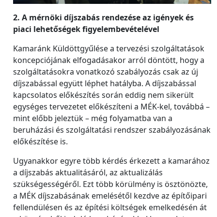
2. A mérnöki díjszabás rendezése az igények és
piaci lehetőségek figyelembevételével
Kamaránk Küldöttgyűlése a tervezési szolgáltatások
koncepciójának elfogadásakor arról döntött, hogy a
szolgáltatásokra vonatkozó szabályozás csak az új
díjszabással együtt léphet hatályba. A díjszabással
kapcsolatos előkészítés során eddig nem sikerült
egységes tervezetet előkészíteni a MÉK-kel, továbbá –
mint előbb jeleztük – még folyamatba van a
beruházási és szolgáltatási rendszer szabályozásának
előkészítése is.
Ugyanakkor egyre több kérdés érkezett a kamarához
a díjszabás aktualitásáról, az aktualizálás
szükségességéről. Ezt több körülmény is ösztönözte,
a MÉK díjszabásának emelésétől kezdve az építőipari
fellendülésen és az építési költségek emelkedésén át