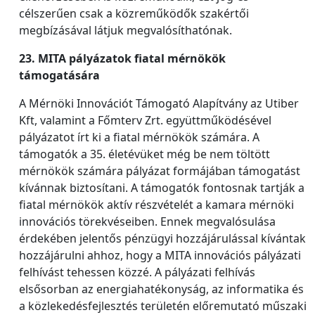
célszerűen csak a közreműködők szakértői
megbízásával látjuk megvalósíthatónak.
23. MITA pályázatok fiatal mérnökök
támogatására
A Mérnöki Innovációt Támogató Alapítvány az Utiber
Kft, valamint a Főmterv Zrt. együttműködésével
pályázatot írt ki a fiatal mérnökök számára. A
támogatók a 35. életévüket még be nem töltött
mérnökök számára pályázat formájában támogatást
kívánnak biztosítani. A támogatók fontosnak tartják a
fiatal mérnökök aktív részvételét a kamara mérnöki
innovációs törekvéseiben. Ennek megvalósulása
érdekében jelentős pénzügyi hozzájárulással kívántak
hozzájárulni ahhoz, hogy a MITA innovációs pályázati
felhívást tehessen közzé. A pályázati felhívás
elsősorban az energiahatékonyság, az informatika és
a közlekedésfejlesztés területén előremutató műszaki