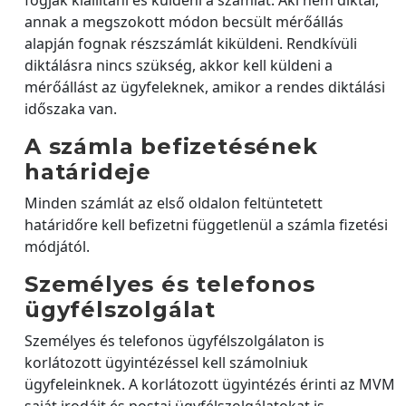
fogják kiállítani és küldeni a számlát. Aki nem diktál,
annak a megszokott módon becsült mérőállás
alapján fognak részszámlát kiküldeni. Rendkívüli
diktálásra nincs szükség, akkor kell küldeni a
mérőállást az ügyfeleknek, amikor a rendes diktálási
időszaka van.
A számla befizetésének
határideje
Minden számlát az első oldalon feltüntetett
határidőre kell befizetni függetlenül a számla fizetési
módjától.
Személyes és telefonos
ügyfélszolgálat
Személyes és telefonos ügyfélszolgálaton is
korlátozott ügyintézéssel kell számolniuk
ügyfeleinknek. A korlátozott ügyintézés érinti az MVM