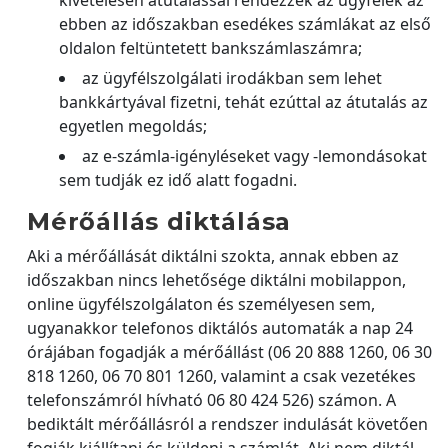
kivételesen átutalással rendezzék az ügyfelek az
ebben az időszakban esedékes számlákat az első
oldalon feltüntetett bankszámlaszámra;
az ügyfélszolgálati irodákban sem lehet
bankkártyával fizetni, tehát ezúttal az átutalás az
egyetlen megoldás;
az e-számla-igényléseket vagy -lemondásokat
sem tudják ez idő alatt fogadni.
Mérőállás diktálása
Aki a mérőállását diktálni szokta, annak ebben az
időszakban nincs lehetősége diktálni mobilappon,
online ügyfélszolgálaton és személyesen sem,
ugyanakkor telefonos diktálós automaták a nap 24
órájában fogadják a mérőállást (06 20 888 1260, 06 30
818 1260, 06 70 801 1260, valamint a csak vezetékes
telefonszámról hívható 06 80 424 526) számon. A
bediktált mérőállásról a rendszer indulását követően