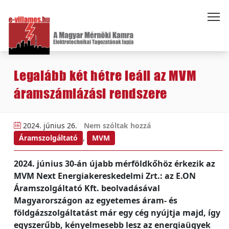
Legalább két hétre leáll az MVM
áramszámlázási rendszere
2024. június 26.
Nem szóltak hozzá
Áramszolgáltató
,
MVM
2024. június 30-án újabb mérföldkőhöz érkezik az
MVM Next Energiakereskedelmi Zrt.: az E.ON
Áramszolgáltató Kft. beolvadásával
Magyarországon az egyetemes áram- és
földgázszolgáltatást már egy cég nyújtja majd, így
egyszerűbb, kényelmesebb lesz az energiaügyek