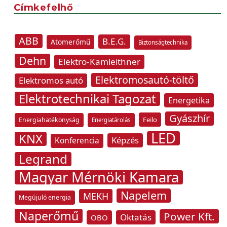
Címkefelhő
ABB
B.E.G.
Atomerőmű
Biztonságtechnika
Dehn
Elektro-Kamleithner
Elektromosautó-töltő
Elektromos autó
Elektrotechnikai Tagozat
Energetika
Gyászhír
Feilo
Energiahatékonyság
Energiatárolás
LED
KNX
Képzés
Konferencia
Legrand
Magyar Mérnöki Kamara
Napelem
MEKH
Megújuló energia
Naperőmű
Power Kft.
Oktatás
OBO