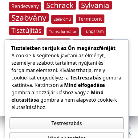
Schrack
Sylvania
Rendezvény
Szabvány
Termicont
Szélerőmű
Tisztújítás
Tungsram
Transzformátor
Tűzvédelem
Villamos energia
Túlfeszültség
Tiszteletben tartjuk az Ön magánszféráját
Villámvédelem
A cookie-k segítenek javítani az élményt,
személyre szabott tartalmat nyújtani és
Világítástechnika
Áramfogyasztás
forgalmat elemezni. Kiválaszthatja, mely
Építőipar
cookie-kat engedélyezi a
Testreszabás
gombra
Áramszolgáltató
átviteli hálózat
kattintva. Kattintson a
Mind elfogadása
gombra a hozzájáruláshoz vagy a
Mind
elutasítása
gombra a nem alapvető cookie-k
elutasításához.
Testreszabás
Az E-VILLAMOS szaklap a Magyar Mérnöki Kamara Elektrotechnikai
Tagozatának lapja. Minden jog fenntartva, © 2009–2026