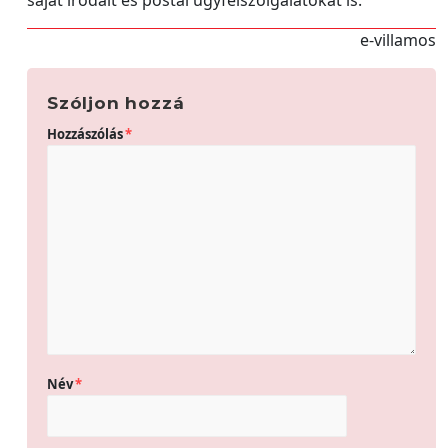
saját irodáit és postai ügyfélszolgálatokat is.
e-villamos
Szóljon hozzá
Hozzászólás
*
Név
*