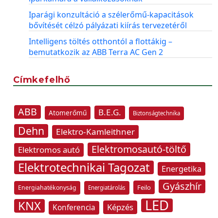
Iparági konzultáció a szélerőmű-kapacitások
bővítését célzó pályázati kiírás tervezetéről
Intelligens töltés otthontól a flottákig –
bemutatkozik az ABB Terra AC Gen 2
Címkefelhő
ABB
B.E.G.
Atomerőmű
Biztonságtechnika
Dehn
Elektro-Kamleithner
Elektromosautó-töltő
Elektromos autó
Elektrotechnikai Tagozat
Energetika
Gyászhír
Feilo
Energiahatékonyság
Energiatárolás
LED
KNX
Képzés
Konferencia