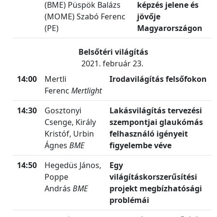
(BME) Püspök Balázs
képzés jelene és
(MOME) Szabó Ferenc
jövője
(PE)
Magyarországon
Belsőtéri világítás
2021. február 23.
14:00
Mertli
Irodavilágítás felsőfokon
Ferenc
Mertlight
14:30
Gosztonyi
Lakásvilágítás tervezési
Csenge, Király
szempontjai glaukómás
Kristóf, Urbin
felhasználó igényeit
Ágnes
BME
figyelembe véve
14:50
Hegedüs János,
Egy
Poppe
világításkorszerűsítési
András
BME
projekt megbízhatósági
problémái