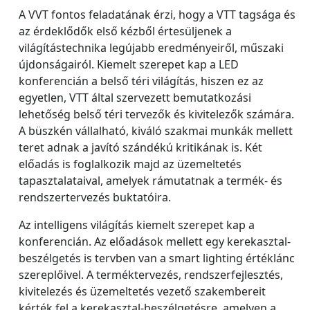
A VVT fontos feladatának érzi, hogy a VTT tagsága és
az érdeklődők első kézből értesüljenek a
világítástechnika legújabb eredményeiről, műszaki
újdonságairól. Kiemelt szerepet kap a LED
konferencián a belső téri világítás, hiszen ez az
egyetlen, VTT által szervezett bemutatkozási
lehetőség belső téri tervezők és kivitelezők számára.
A büszkén vállalható, kiváló szakmai munkák mellett
teret adnak a javító szándékú kritikának is. Két
előadás is foglalkozik majd az üzemeltetés
tapasztalataival, amelyek rámutatnak a termék- és
rendszertervezés buktatóira.
Az intelligens világítás kiemelt szerepet kap a
konferencián. Az előadások mellett egy kerekasztal-
beszélgetés is tervben van a smart lighting értéklánc
szereplőivel. A terméktervezés, rendszerfejlesztés,
kivitelezés és üzemeltetés vezető szakembereit
kérték fel a kerekasztal-beszélgetésre, amelyen a