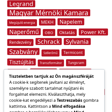
Legrand
Magyar Mérnöki Kamara
Napelem
MEKH
Megújuló energia
Naperőmű
Power Kft.
Oktatás
OBO
Schrack
Sylvania
Rendezvény
Szabvány
Termicont
Szélerőmű
Tisztújítás
Tungsram
Transzformátor
Tűzvédelem
Villamos energia
Túlfeszültség
Tiszteletben tartjuk az Ön magánszféráját
Villámvédelem
A cookie-k segítenek javítani az élményt,
személyre szabott tartalmat nyújtani és
Világítástechnika
Áramfogyasztás
forgalmat elemezni. Kiválaszthatja, mely
Építőipar
cookie-kat engedélyezi a
Testreszabás
gombra
Áramszolgáltató
átviteli hálózat
kattintva. Kattintson a
Mind elfogadása