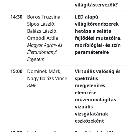
világítástervezők?
14:30
Boros Fruzsina,
LED alapú
Sípos László,
világítórendszerek
Balázs László,
hatása a
saláta
Ombódi Attila
fejlődési mutatóira,
Magyar Agrár- és
morfológiai- és szín
Élettudományi
paramétereire
Egyetem
15:00
Dominek Márk,
Virtuális valóság és
Nagy Balázs Vince
spektrális
BME
megjelenítés
elemzése
múzeumvilágítás
vizuális
vizsgálatának
eszközeként