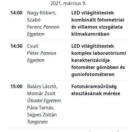
2021. március 9.
14:00
Nagy Róbert,
LED világítótestek
Szabó
kombinált fotometriai
Ferenc
Pannon
és villamos vizsgálata
Egyetem
klímakamrában
14:30
Csuti
LED világítótestek
Péter
Pannon
komplex laboratóriumi
Egyetem
karakterizációja
fotométer gömbben és
goniofotométeren
15:00
Balázs László,
Fotonáramsűrűség
Molnár Zsolt
eloszlásának mérése
Óbudai Egyetem
Páva Tamás,
Sejpes Zoltán
Tungsram