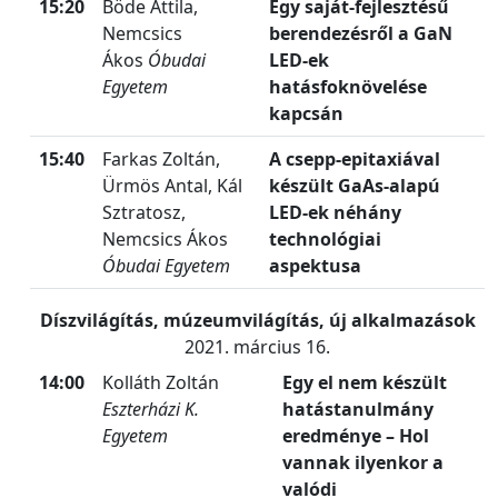
15:20
Böde Attila,
Egy saját-fejlesztésű
Nemcsics
berendezésről a GaN
Ákos
Óbudai
LED-ek
Egyetem
hatásfoknövelése
kapcsán
15:40
Farkas Zoltán,
A csepp-epitaxiával
Ürmös Antal, Kál
készült GaAs-alapú
Sztratosz,
LED-ek néhány
Nemcsics Ákos
technológiai
Óbudai Egyetem
aspektusa
Díszvilágítás, múzeumvilágítás, új alkalmazások
2021. március 16.
14:00
Kolláth Zoltán
Egy el nem készült
Eszterházi K.
hatástanulmány
Egyetem
eredménye – Hol
vannak ilyenkor a
valódi