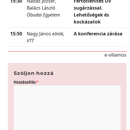
15:30
Nádas József,
Fertőtlenítés UV
Balázs László
sugárzással.
Óbudai Egyetem
Lehetőségek és
kockázatok
15:50
Nagy János
elnök,
A konferencia zárása
VTT
e-villamos
Szóljon hozzá
Hozzászólás
*