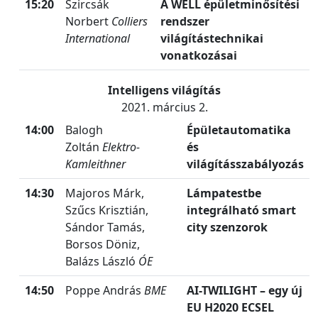
15:20
Szircsák
A WELL épületminősítési
Norbert
Colliers
rendszer
International
világítástechnikai
vonatkozásai
Intelligens világítás
2021. március 2.
14:00
Balogh
Épületautomatika
Zoltán
Elektro-
és
Kamleithner
világításszabályozás
14:30
Majoros Márk,
Lámpatestbe
Szűcs Krisztián,
integrálható smart
Sándor Tamás,
city szenzorok
Borsos Döniz,
Balázs László
ÓE
14:50
Poppe András
BME
AI-TWILIGHT – egy új
EU H2020 ECSEL